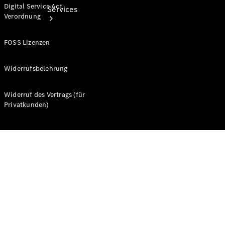
Digital Service Act
Services
Verordnung
FOSS Lizenzen
Widerrufsbelehrung
Alle
Widerruf des Vertrags (für
Services
Privatkunden)
Ladelösungen
Servicetermin
vereinbaren
Service &
Reparatur
Pannen- &
Schadenhilfe
Versicherung