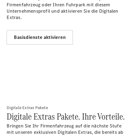
E-Klasse
Firmenfahrzeug oder Ihren Fuhrpark mit diesem
Limousine
Unternehmensprofil und aktivieren Sie die Digitalen
S-Klasse
Extras.
S-Klasse
Lang
Mercedes-
Basisdienste aktivieren
Maybach
Neu
S-Klasse
Konfigurator
Probefahrt
Mercedes-
Benz Store
SUV & Geländewagen
Digitale Extras Pakete
Digitale Extras Pakete. Ihre Vorteile.
Bringen Sie Ihr Firmenfahrzeug auf die nächste Stufe
mit unseren exklusiven Digitalen Extras, die bereits ab