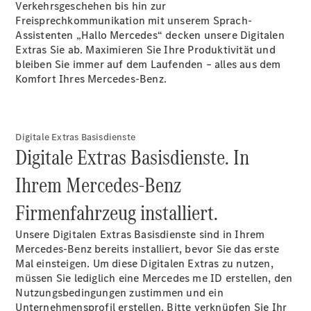
Verkehrsgeschehen bis hin zur
Plug-in-Hybrid Modelle
Freisprechkommunikation mit unserem Sprach-
Assistenten „Hallo Mercedes“ decken unsere Digitalen
Limousinen
Extras Sie ab. Maximieren Sie Ihre Produktivität und
bleiben Sie immer auf dem Laufenden – alles aus dem
Komfort Ihres Mercedes-Benz.
Digitale Extras Basisdienste
Alle
Digitale Extras Basisdienste. In
Limousinen
CLA
Elektrisch
Ihrem Mercedes-Benz
CLA
C-Klasse
Firmenfahrzeug installiert.
Limousine
C-Klasse
Unsere Digitalen Extras Basisdienste sind in Ihrem
Neu
Elektrisch
Limousine
Mercedes-Benz bereits installiert, bevor Sie das erste
EQE
Mal einsteigen. Um diese Digitalen Extras zu nutzen,
Elektrisch
Limousine
müssen Sie lediglich eine Mercedes me ID erstellen, den
EQS
Nutzungsbedingungen zustimmen und ein
Neu
Elektrisch
Limousine
Unternehmensprofil erstellen. Bitte verknüpfen Sie Ihr