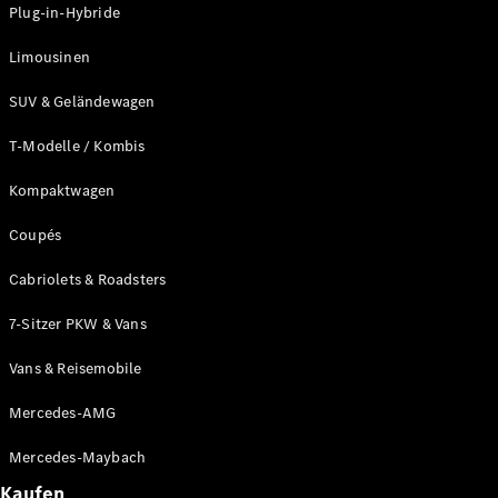
Plug-in-Hybride
Konfigurator
Probefahrt
Limousinen
Mercedes-
Benz Store
SUV & Geländewagen
Grand Limousine
T-Modelle / Kombis
Kompaktwagen
Coupés
Cabriolets & Roadsters
VLE
Neu
Elektrisch
7-Sitzer PKW & Vans
Vans & Reisemobile
Konfigurator
Probefahrt
Mercedes-AMG
Mercedes-
Benz Store
Mercedes-Maybach
Vans & Reisemobile
Kaufen