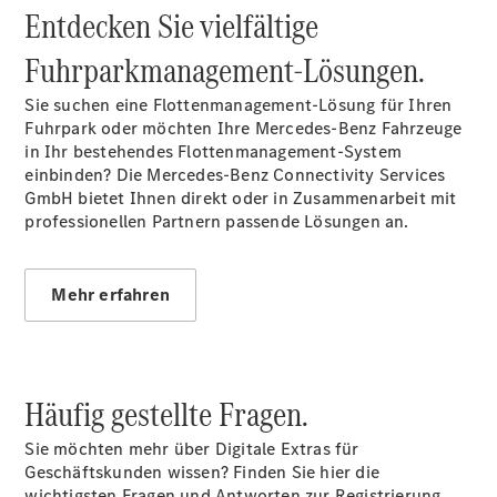
Entdecken Sie vielfältige
Fuhrparkmanagement-Lösungen.
Sie suchen eine Flottenmanagement-Lösung für Ihren
Fuhrpark oder möchten Ihre Mercedes-Benz Fahrzeuge
Alle Coupés
in Ihr bestehendes Flottenmanagement-System
CLE Coupé
einbinden? Die Mercedes-Benz Connectivity Services
Mercedes-
GmbH bietet Ihnen direkt oder in Zusammenarbeit mit
AMG GT
professionellen Partnern passende Lösungen an.
Coupé
Mercedes-
AMG GT
Mehr erfahren
Neu
Elektrisch
4-Türer
Coupé
Konfigurator
Häufig gestellte Fragen.
Probefahrt
Mercedes-
Sie möchten mehr über Digitale Extras für
Benz Store
Geschäftskunden wissen? Finden Sie hier die
Cabriolets & Roadster
wichtigsten Fragen und Antworten zur Registrierung,