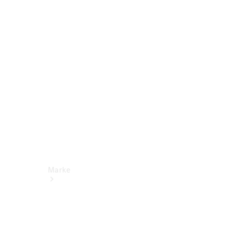
Miete
Mercedes-
Benz Apps
Betriebsanleitungen
Support
Marke