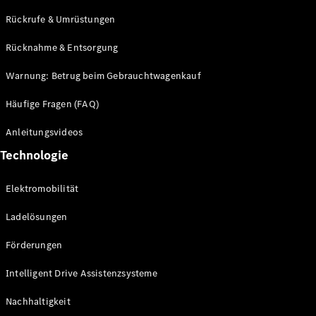
Rückrufe & Umrüstungen
Rücknahme & Entsorgung
Neuwagen
Warnung: Betrug beim Gebrauchtwagenkauf
für
Privatkunden
Häufige Fragen (FAQ)
Neuwagen für
Geschäftskunden
Anleitungsvideos
Gebrauchtwagen
Technologie
Angebote
Elektromobilität
Online-
Aktionen
Ladelösungen
Leasing &
Finanzierung
Förderungen
Flotten- &
Geschäftskunden
Intelligent Drive Assistenzsysteme
Junge
Sterne
Nachhaltigkeit
Junge