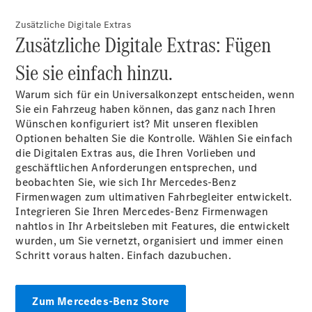
Mercedes-
Zusätzliche Digitale Extras
Maybach
Neu
Zusätzliche Digitale Extras: Fügen
GLS
G-
Sie sie einfach hinzu.
Elektrisch
Klasse
G-Klasse
Warum sich für ein Universalkonzept entscheiden, wenn
Sie ein Fahrzeug haben können, das ganz nach Ihren
Wünschen konfiguriert ist? Mit unseren flexiblen
Konfigurator
Optionen behalten Sie die Kontrolle. Wählen Sie einfach
Probefahrt
die Digitalen Extras aus, die Ihren Vorlieben und
Mercedes-
geschäftlichen Anforderungen entsprechen, und
Benz Store
beobachten Sie, wie sich Ihr Mercedes-Benz
T-Modelle / Kombis
Firmenwagen zum ultimativen Fahrbegleiter entwickelt.
Integrieren Sie Ihren Mercedes-Benz Firmenwagen
nahtlos in Ihr Arbeitsleben mit Features, die entwickelt
wurden, um Sie vernetzt, organisiert und immer einen
Schritt voraus halten. Einfach
dazubuchen.
Zum Mercedes-Benz Store