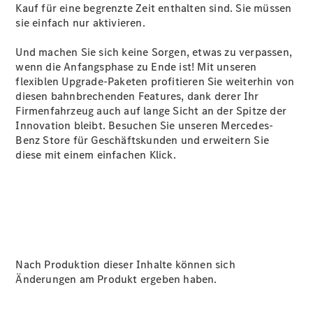
Kauf für eine begrenzte Zeit enthalten
sind
. Sie müssen
Alle SUVs
sie einfach nur aktivieren.
EQA
Elektrisch
EQE
Und machen Sie sich keine Sorgen, etwas zu verpassen,
Elektrisch
SUV
wenn die Anfangsphase zu Ende ist! Mit unseren
EQS
flexiblen Upgrade-Paketen profitieren Sie weiterhin von
Elektrisch
SUV
diesen bahnbrechenden Features, dank derer Ihr
Mercedes-
Firmenfahrzeug auch auf lange Sicht an der Spitze der
Maybach
Elektrisch
Innovation bleibt. Besuchen Sie unseren Mercedes-
EQS SUV
Benz Store für Geschäftskunden und erweitern Sie
GLA
diese mit einem einfachen Klick.
GLA
Neu
Elektrisch
GLA
Neu
GLB
Elektrisch
GLB
GLC
Elektrisch
GLC
GLC Coupé
Nach Produktion dieser Inhalte können sich
GLE
Neu
Änderungen am Produkt ergeben haben.
GLE
Neu
Coupé
GLS
Neu