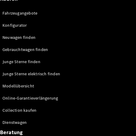
Fahrzeugangebote
Konfigurator
Neuwagen finden
Alle Vans
Gebrauchtwagen finden
EQV
Elektrisch
V-Klasse
Junge Sterne finden
Marco Polo
Marco Polo
Junge Sterne elektrisch finden
Horizon
Modellübersicht
Konfigurator
Online-Garantieverlängerung
Probefahrt
Mercedes-
Collection kaufen
Benz Store
Dienstwagen
Gewerbliche Transporter
Beratung