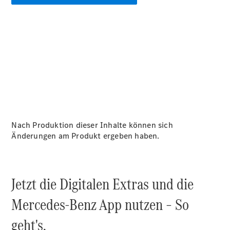
Alle T-
Modelle
CLA
Shooting
Elektrisch
Brake
CLA
Shooting
Neu
Brake
C-Klasse T-
Modell
C-Klasse T-
Nach Produktion dieser Inhalte können sich
Modell All-
Änderungen am Produkt ergeben haben.
Terrain
E-Klasse T-
Modell
E-Klasse T-
Jetzt die Digitalen Extras und die
Modell All-
Terrain
Mercedes-Benz App nutzen – So
geht's.
Konfigurator