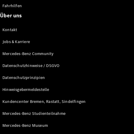
Fahrhilfen
Sterne
elektrisch
Über uns
Konfigurator
Kontakt
Probefahrt
buchen
Jobs & Karriere
Mercedes-Benz Community
Digitale
Extras
Datenschutzhinweise / DSGVO
Service- &
Garantie-
Datenschutzprinzipien
Pakete
Technisches
Hinweisgebermeldestelle
Zubehör &
Collection
Kundencenter Bremen, Rastatt, Sindelfingen
Mercedes-Benz Studienteilnahme
Mercedes-Benz Museum