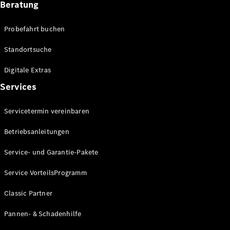
Beratung
Förderungen
MBUX
Probefahrt buchen
Multimediasystem
Over-the-
Standortsuche
Air Updates
Design und
Digitale Extras
Konzeptfahrzeuge
Grand
Services
Limousine
Nachhaltigkeit
Servicetermin vereinbaren
Betriebsanleitungen
Standortsuche
Kundencenter
Service- und Garantie-Pakete
Events &
Sponsoring
Service VorteilsProgramm
Classic Partner
Pannen- & Schadenhilfe