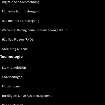
Digitale Schadenmeldung
Rückrufe & Umrüstungen
Driving
Events
Rücknahme & Entsorgung
She's
Mercedes
Warnung: Betrug beim Gebrauchtwagenkauf
Golf
Tennis
Häufige Fragen (FAQ)
Laureus
Stiftung
Anleitungsvideos
Deutsche
Technologie
Sporthilfe
Kampen auf
Sylt
Elektromobilität
Mercedes-
Benz
Ladelösungen
Community
Förderungen
Intelligent Drive Assistenzsysteme