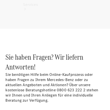
Services
Alle
Services
Sie haben Fragen? Wir liefern
Ladelösungen
Antworten!
Servicetermin
vereinbaren
Sie benötigen Hilfe beim Online-Kaufprozess oder
Service &
haben Fragen zu Ihrem Mercedes-Benz oder zu
Reparatur
aktuellen Angeboten und Aktionen? Über unsere
Pannen- &
kostenlose Beratungshotline 0800 623 222 2 stehen
Schadenhilfe
wir Ihnen und Ihren Anliegen für eine individuelle
Beratung zur Verfügung.
Versicherung