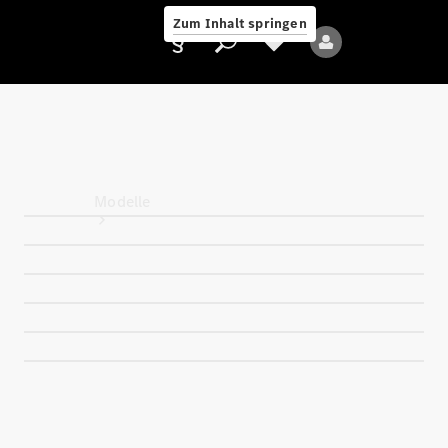
Zum Inhalt springen
Anbieter/Datenschutz
Modelle
Alle Modelle
Neue Modelle
Elektromodelle