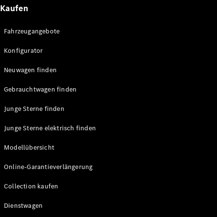
Technologie
Kaufen
&
Innovation
Fahrzeugangebote
Konfigurator
Neuwagen finden
Gebrauchtwagen finden
Junge Sterne finden
Übersicht
Junge Sterne elektrisch finden
Automatisiertes
Fahren &
Modellübersicht
Assistenz oder
Assistenzsysteme
Online-Garantieverlängerung
Sicherheit oder
Fortschrittliche
Collection kaufen
Sicherheitssysteme
Dienstwagen
Antriebsstrang
Elektroauto