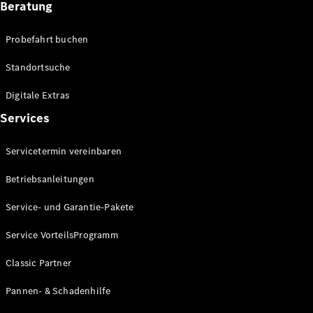
Beratung
Förderungen
MBUX
Probefahrt buchen
Multimediasystem
Over-the-
Standortsuche
Air Updates
Design und
Digitale Extras
Konzeptfahrzeuge
Grand
Services
Limousine
Nachhaltigkeit
Servicetermin vereinbaren
Betriebsanleitungen
Standortsuche
Kundencenter
Service- und Garantie-Pakete
Events &
Sponsoring
Service VorteilsProgramm
Classic Partner
Pannen- & Schadenhilfe