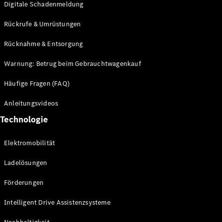
Digitale Schadenmeldung
Rückrufe & Umrüstungen
Driving
Events
Rücknahme & Entsorgung
She's
Mercedes
Warnung: Betrug beim Gebrauchtwagenkauf
Golf
Tennis
Häufige Fragen (FAQ)
Laureus
Stiftung
Anleitungsvideos
Deutsche
Technologie
Sporthilfe
Kampen auf
Sylt
Elektromobilität
Mercedes-
Benz
Ladelösungen
Community
Förderungen
Intelligent Drive Assistenzsysteme