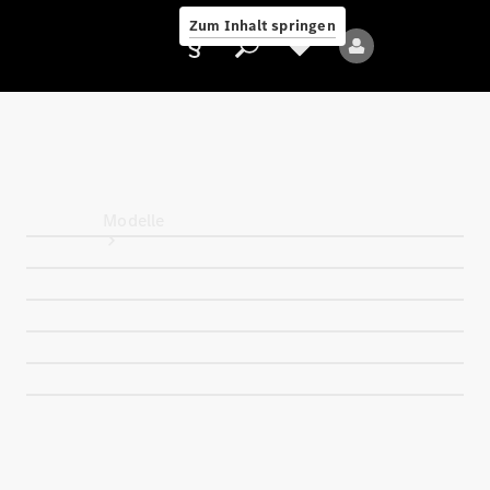
Zum Inhalt springen
Anbieter/Datenschutz
Modelle
Alle Modelle
Neue Modelle
Elektromodelle