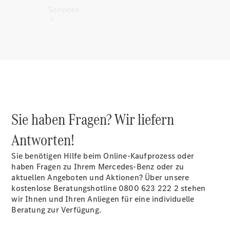
Services
Alle
Services
Sie haben Fragen? Wir liefern
Ladelösungen
Antworten!
Servicetermin
vereinbaren
Sie benötigen Hilfe beim Online-Kaufprozess oder
Service &
haben Fragen zu Ihrem Mercedes-Benz oder zu
Reparatur
aktuellen Angeboten und Aktionen? Über unsere
Pannen- &
kostenlose Beratungshotline 0800 623 222 2 stehen
Schadenhilfe
wir Ihnen und Ihren Anliegen für eine individuelle
Beratung zur Verfügung.
Versicherung