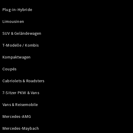
Plug-in-Hybride
Unsere
Marken
Limousinen
SUV & Geländewagen
T-Modelle / Kombis
Kompaktwagen
Coupés
Mercedes-
Benz
Cabriolets & Roadsters
Mercedes-
AMG
7-Sitzer PKW & Vans
Mercedes-
Maybach
Vans & Reisemobile
G-Klasse
Mercedes-
Mercedes-AMG
Benz
Mercedes-Maybach
Classic