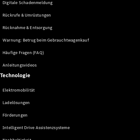
Digitale Schadenmeldung
Rückrufe & Umrüstungen
Driving
Events
Rücknahme & Entsorgung
She's
Mercedes
Warnung: Betrug beim Gebrauchtwagenkauf
Golf
Tennis
Häufige Fragen (FAQ)
Laureus
Stiftung
Anleitungsvideos
Deutsche
Technologie
Sporthilfe
Kampen auf
Sylt
Elektromobilität
Mercedes-
Benz
Ladelösungen
Community
Förderungen
Intelligent Drive Assistenzsysteme