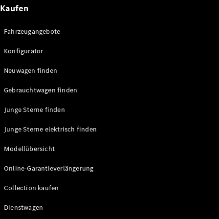
Technologie
Kaufen
&
Innovation
Fahrzeugangebote
Konfigurator
Neuwagen finden
Gebrauchtwagen finden
Junge Sterne finden
Übersicht
Junge Sterne elektrisch finden
Automatisiertes
Fahren &
Modellübersicht
Assistenz oder
Assistenzsysteme
Online-Garantieverlängerung
Sicherheit oder
Fortschrittliche
Collection kaufen
Sicherheitssysteme
Dienstwagen
Antriebsstrang
Elektroauto