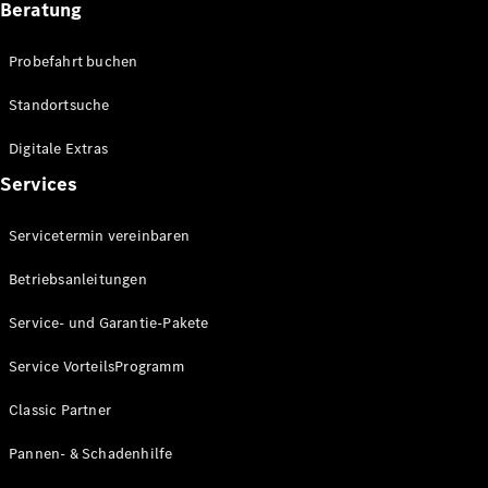
Beratung
Förderungen
MBUX
Probefahrt buchen
Multimediasystem
Over-the-
Standortsuche
Air Updates
Design und
Digitale Extras
Konzeptfahrzeuge
Grand
Services
Limousine
Nachhaltigkeit
Servicetermin vereinbaren
Betriebsanleitungen
Standortsuche
Kundencenter
Service- und Garantie-Pakete
Events &
Sponsoring
Service VorteilsProgramm
Classic Partner
Pannen- & Schadenhilfe