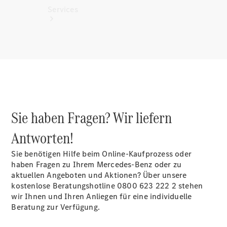
Services
Alle
Services
Sie haben Fragen? Wir liefern
Ladelösungen
Antworten!
Servicetermin
vereinbaren
Sie benötigen Hilfe beim Online-Kaufprozess oder
Service &
haben Fragen zu Ihrem Mercedes-Benz oder zu
Reparatur
aktuellen Angeboten und Aktionen? Über unsere
Pannen- &
kostenlose Beratungshotline 0800 623 222 2 stehen
Schadenhilfe
wir Ihnen und Ihren Anliegen für eine individuelle
Beratung zur Verfügung.
Versicherung