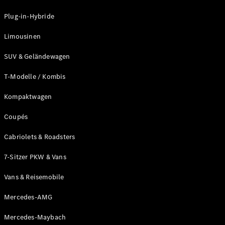
Plug-in-Hybride
Unsere
Marken
Limousinen
SUV & Geländewagen
T-Modelle / Kombis
Kompaktwagen
Coupés
Mercedes-
Benz
Cabriolets & Roadsters
Mercedes-
AMG
7-Sitzer PKW & Vans
Mercedes-
Maybach
Vans & Reisemobile
G-Klasse
Mercedes-
Mercedes-AMG
Benz
Mercedes-Maybach
Classic