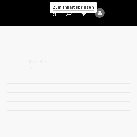
Zum Inhalt springen
Anbieter/Datenschutz
Modelle
Alle Modelle
Neue Modelle
Elektromodelle