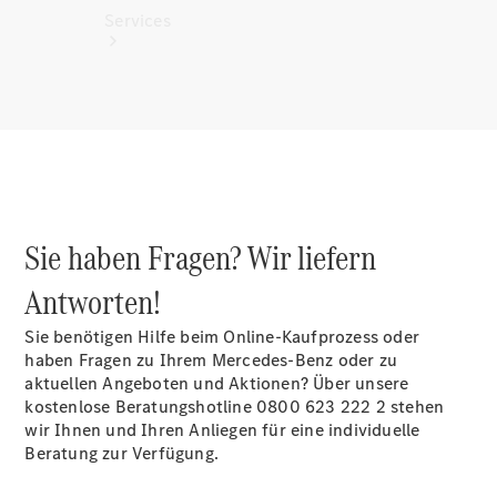
Services
Alle
Services
Sie haben Fragen? Wir liefern
Ladelösungen
Antworten!
Servicetermin
vereinbaren
Sie benötigen Hilfe beim Online-Kaufprozess oder
Service &
haben Fragen zu Ihrem Mercedes-Benz oder zu
Reparatur
aktuellen Angeboten und Aktionen? Über unsere
Pannen- &
kostenlose Beratungshotline 0800 623 222 2 stehen
Schadenhilfe
wir Ihnen und Ihren Anliegen für eine individuelle
Beratung zur Verfügung.
Versicherung