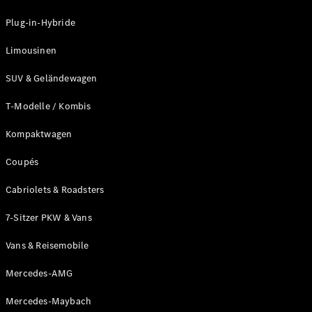
Plug-in-Hybride
Unsere
Marken
Limousinen
SUV & Geländewagen
T-Modelle / Kombis
Kompaktwagen
Coupés
Mercedes-
Benz
Cabriolets & Roadsters
Mercedes-
AMG
7-Sitzer PKW & Vans
Mercedes-
Maybach
Vans & Reisemobile
G-Klasse
Mercedes-
Mercedes-AMG
Benz
Mercedes-Maybach
Classic