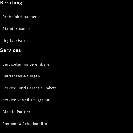
Beratung
Förderungen
MBUX
Probefahrt buchen
Multimediasystem
Over-the-
Standortsuche
Air Updates
Design und
Digitale Extras
Konzeptfahrzeuge
Grand
Services
Limousine
Nachhaltigkeit
Servicetermin vereinbaren
Betriebsanleitungen
Standortsuche
Kundencenter
Service- und Garantie-Pakete
Events &
Sponsoring
Service VorteilsProgramm
Classic Partner
Pannen- & Schadenhilfe