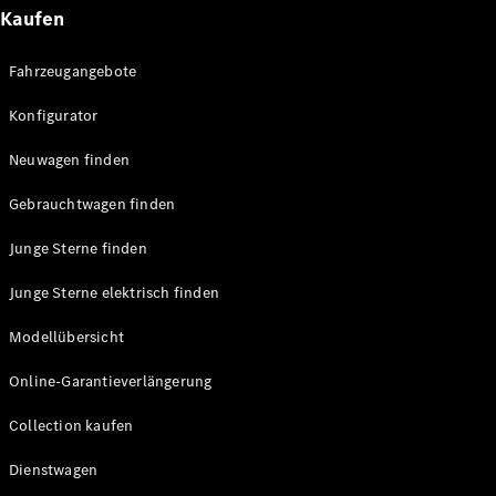
Technologie
Kaufen
&
Innovation
Fahrzeugangebote
Konfigurator
Neuwagen finden
Gebrauchtwagen finden
Junge Sterne finden
Übersicht
Junge Sterne elektrisch finden
Automatisiertes
Fahren &
Modellübersicht
Assistenz oder
Assistenzsysteme
Online-Garantieverlängerung
Sicherheit oder
Fortschrittliche
Collection kaufen
Sicherheitssysteme
Dienstwagen
Antriebsstrang
Elektroauto