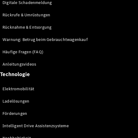
Digitale Schadenmeldung
Rückrufe & Umrüstungen
Driving
Events
Rücknahme & Entsorgung
She's
Mercedes
Warnung: Betrug beim Gebrauchtwagenkauf
Golf
Tennis
Häufige Fragen (FAQ)
Laureus
Stiftung
Anleitungsvideos
Deutsche
Technologie
Sporthilfe
Kampen auf
Sylt
Elektromobilität
Mercedes-
Benz
Ladelösungen
Community
Förderungen
Intelligent Drive Assistenzsysteme