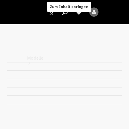
Zum Inhalt springen
Anbieter/Datenschutz
Modelle
Alle Modelle
Neue Modelle
Elektromodelle