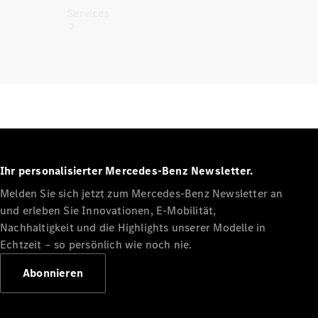
Services
Alle
Services
Ladelösungen
Ihr personalisierter Mercedes-Benz Newsletter.
Melden Sie sich jetzt zum Mercedes-Benz Newsletter an
Servicetermin
und erleben Sie Innovationen, E-Mobilität,
vereinbaren
Service &
Nachhaltigkeit und die Highlights unserer Modelle in
Reparatur
Echtzeit ‒ so persönlich wie noch nie.
Pannen- &
Schadenhilfe
Abonnieren
Versicherung