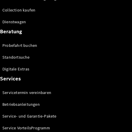
Technologie
&
Collection kaufen
Innovation
Dienstwagen
Beratung
Probefahrt buchen
Standortsuche
Digitale Extras
Übersicht
Services
Automatisiertes
Fahren &
Servicetermin vereinbaren
Assistenz oder
Assistenzsysteme
Betriebsanleitungen
Sicherheit oder
Fortschrittliche
Service- und Garantie-Pakete
Sicherheitssysteme
Antriebsstrang
Service VorteilsProgramm
Elektroauto