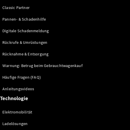
Förderungen
Classic Partner
MBUX
Multimediasystem
Pannen- & Schadenhilfe
Over-the-
Air Updates
Digitale Schadenmeldung
Design und
Konzeptfahrzeuge
Rückrufe & Umrüstungen
Grand
Rücknahme & Entsorgung
Limousine
Nachhaltigkeit
Warnung: Betrug beim Gebrauchtwagenkauf
Standortsuche
Häufige Fragen (FAQ)
Kundencenter
Events &
Anleitungsvideos
Sponsoring
Technologie
Elektromobilität
Ladelösungen