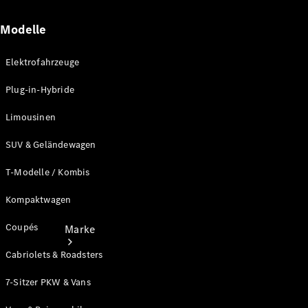
Miete
Mercedes-
Modelle
Benz Apps
Betriebsanleitungen
Elektrofahrzeuge
Support
Plug-in-Hybride
Limousinen
SUV & Geländewagen
T-Modelle / Kombis
Kompaktwagen
Coupés
Marke
Cabriolets & Roadsters
7-Sitzer PKW & Vans