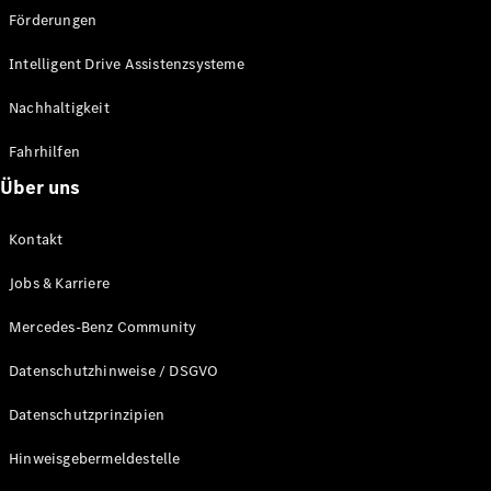
Förderungen
Driving
Intelligent Drive Assistenzsysteme
Events
She's
Nachhaltigkeit
Mercedes
Golf
Fahrhilfen
Tennis
Über uns
Laureus
Stiftung
Kontakt
Deutsche
Sporthilfe
Jobs & Karriere
Kampen auf
Sylt
Mercedes-Benz Community
Mercedes-
Benz
Datenschutzhinweise / DSGVO
Community
Datenschutzprinzipien
Hinweisgebermeldestelle