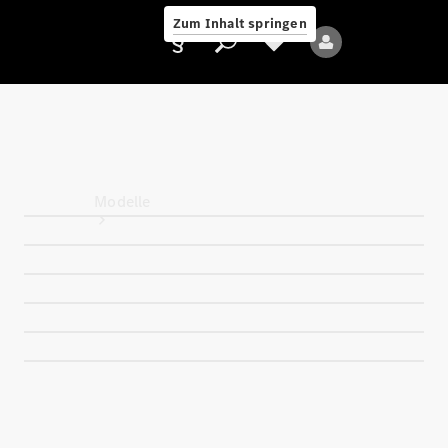
Zum Inhalt springen
Anbieter/Datenschutz
Modelle
Alle Modelle
Neue Modelle
Elektromodelle