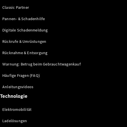
Förderungen
Classic Partner
MBUX
Multimediasystem
Pannen- & Schadenhilfe
Over-the-
Air Updates
Digitale Schadenmeldung
Design und
Konzeptfahrzeuge
Rückrufe & Umrüstungen
Grand
Rücknahme & Entsorgung
Limousine
Nachhaltigkeit
Warnung: Betrug beim Gebrauchtwagenkauf
Standortsuche
Häufige Fragen (FAQ)
Kundencenter
Events &
Anleitungsvideos
Sponsoring
Technologie
Elektromobilität
Ladelösungen