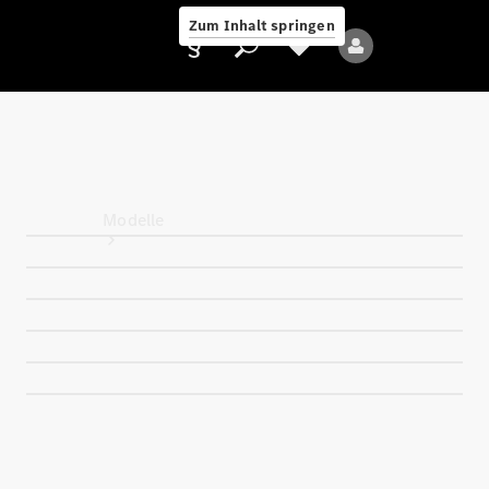
Zum Inhalt springen
Anbieter/Datenschutz
Modelle
Alle Modelle
Neue Modelle
Elektromodelle