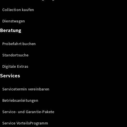
Technologie
&
Collection kaufen
Innovation
Dienstwagen
Beratung
Probefahrt buchen
Standortsuche
Digitale Extras
Übersicht
Services
Automatisiertes
Fahren &
Servicetermin vereinbaren
Assistenz oder
Assistenzsysteme
Betriebsanleitungen
Sicherheit oder
Fortschrittliche
Service- und Garantie-Pakete
Sicherheitssysteme
Antriebsstrang
Service VorteilsProgramm
Elektroauto