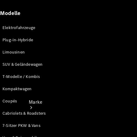
Miete
Mercedes-
Modelle
Benz Apps
Betriebsanleitungen
Elektrofahrzeuge
Support
Plug-in-Hybride
Limousinen
SUV & Geländewagen
T-Modelle / Kombis
Kompaktwagen
Coupés
Marke
Cabriolets & Roadsters
7-Sitzer PKW & Vans