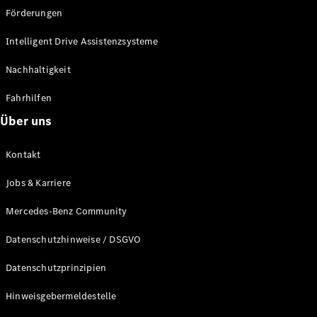
Förderungen
Driving
Intelligent Drive Assistenzsysteme
Events
She's
Nachhaltigkeit
Mercedes
Golf
Fahrhilfen
Tennis
Über uns
Laureus
Stiftung
Kontakt
Deutsche
Sporthilfe
Jobs & Karriere
Kampen auf
Sylt
Mercedes-Benz Community
Mercedes-
Benz
Datenschutzhinweise / DSGVO
Community
Datenschutzprinzipien
Hinweisgebermeldestelle