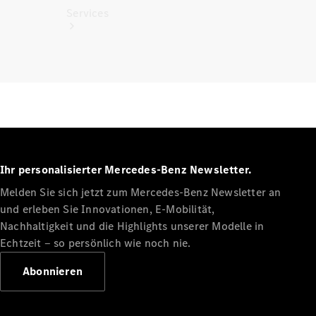
Services
Alle
Services
Ladelösungen
Ihr personalisierter Mercedes-Benz Newsletter.
Melden Sie sich jetzt zum Mercedes-Benz Newsletter an
Servicetermin
und erleben Sie Innovationen, E-Mobilität,
vereinbaren
Service &
Nachhaltigkeit und die Highlights unserer Modelle in
Reparatur
Echtzeit ‒ so persönlich wie noch nie.
Pannen- &
Schadenhilfe
Abonnieren
Versicherung