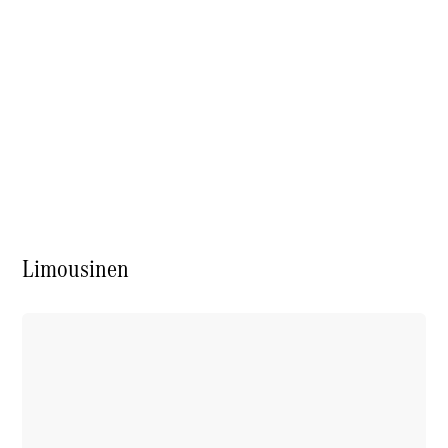
E-Klasse
Limousine
S-Klasse
S-Klasse
Lang
Mercedes-
Maybach
Neu
S-Klasse
Konfigurator
Probefahrt
Mercedes-
Limousinen
Benz Store
SUV & Geländewagen