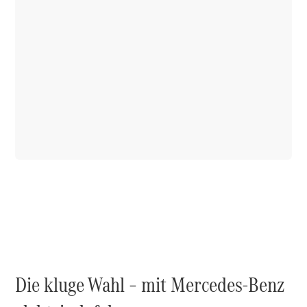
0 von 2 Modellen
0 von 2
Modelle
Die kluge Wahl – mit Mercedes-Benz
Modellen
vergleichen
ausgewählt
ausgewählt