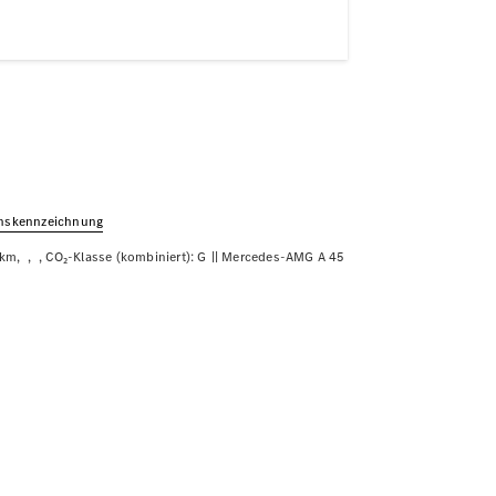
chs­kennzeichnung
/km
CO₂-Klasse (kombiniert): G
Mercedes-AMG A 45