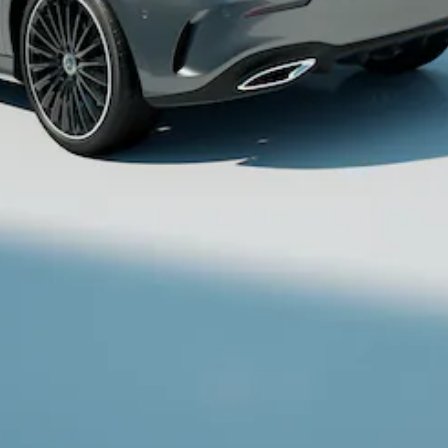
Alle Coupés
CLE Coupé
Mercedes-
AMG GT
Coupé
Mercedes-
AMG GT
Neu
Elektrisch
4-Türer
Coupé
Konfigurator
Probefahrt
Mercedes-
Benz Store
Cabriolets & Roadster