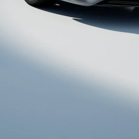
Mercedes-
Maybach
Neu
GLS
G-
Elektrisch
Klasse
G-Klasse
Konfigurator
Probefahrt
Mercedes-
Benz Store
T-Modelle / Kombis