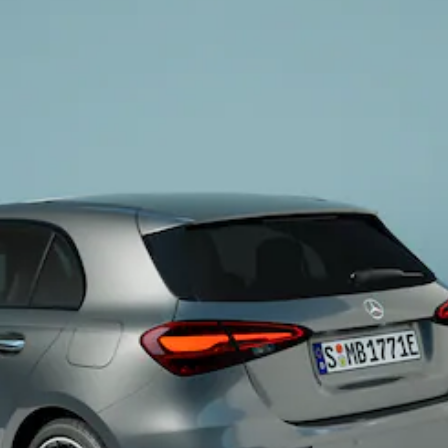
Probefahrt
Mercedes-
Benz Store
Kompaktwagen
Alle
Kompaktlimousinen
A-Klasse
Kompaktlimousine
B-Klasse
Konfigurator
Probefahrt
Mercedes-
Benz Store
Coupés