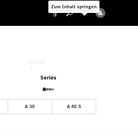
Zum Inhalt springen
A-Klasse Kompaktlimousine
Fahrzeugpreis oder Leasingrate
Anbieter/Datenschutz
Modelle
Series
A 35
A 45 S
Alle Modelle
Neue Modelle
Elektromodelle