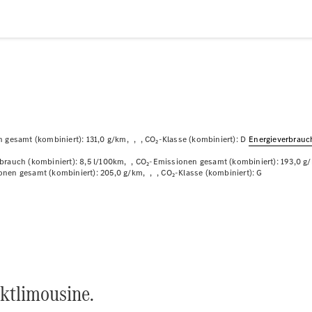
Plug-in-Hybrid Modelle
Limousinen
 gesamt (kombiniert): 131,0 g/km
CO₂-Klasse (kombiniert): D
Energie­verbrau
Alle
Limousinen
brauch (kombiniert): 8,5 l/100km
CO₂-Emissionen gesamt (kombiniert): 193,0 g
onen gesamt (kombiniert): 205,0 g/km
CO₂-Klasse (kombiniert): G
CLA
Elektrisch
CLA
C-Klasse
Limousine
C-Klasse
Neu
Elektrisch
Limousine
EQE
Elektrisch
Limousine
ktlimousine.
EQS
Neu
Elektrisch
Limousine