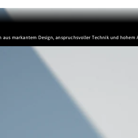
E-Klasse
Limousine
S-Klasse
S-Klasse
Lang
Mercedes-
on aus markantem Design, anspruchsvoller Technik und hohem 
Maybach
Neu
S-Klasse
Konfigurator
Probefahrt
Mercedes-
Benz Store
SUV & Geländewagen