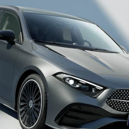
Alle SUVs
EQA
Elektrisch
EQE
Elektrisch
SUV
EQS
Elektrisch
SUV
Mercedes-
Maybach
Elektrisch
EQS SUV
GLA
GLA
Neu
Elektrisch
GLA
Neu
GLB
Elektrisch
GLB
GLC
Elektrisch
GLC
GLC Coupé
GLE
Neu
GLE
Neu
Coupé
GLS
Neu