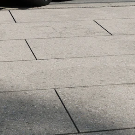
Mercedes-
Maybach
Neu
GLS
G-
Elektrisch
Klasse
G-Klasse
Konfigurator
Probefahrt
Mercedes-
Benz Store
T-Modelle / Kombis