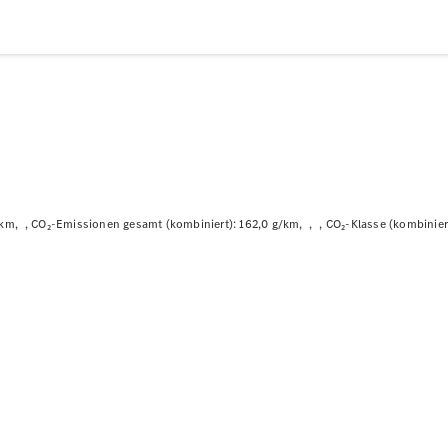
Plug-in-Hybrid Modelle
Limousinen
Alle
0km
CO₂-Emissionen gesamt (kombiniert): 162,0 g/km
CO₂-Klasse (kombiniert
Limousinen
CLA
Elektrisch
CLA
C-Klasse
Limousine
C-Klasse
Neu
Elektrisch
Limousine
EQE
Elektrisch
Limousine
EQS
Neu
Elektrisch
Limousine