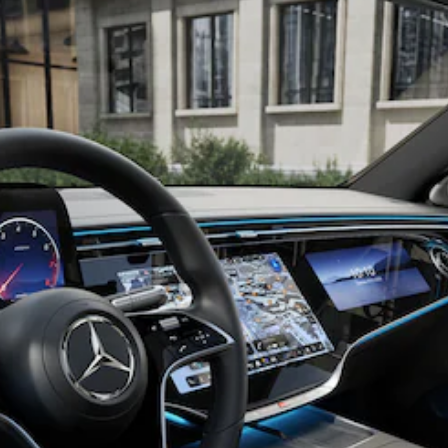
Probefahrt
Mercedes-
Benz Store
Kompaktwagen
Alle
Kompaktlimousinen
A-Klasse
Kompaktlimousine
B-Klasse
Konfigurator
Probefahrt
Mercedes-
Benz Store
Coupés