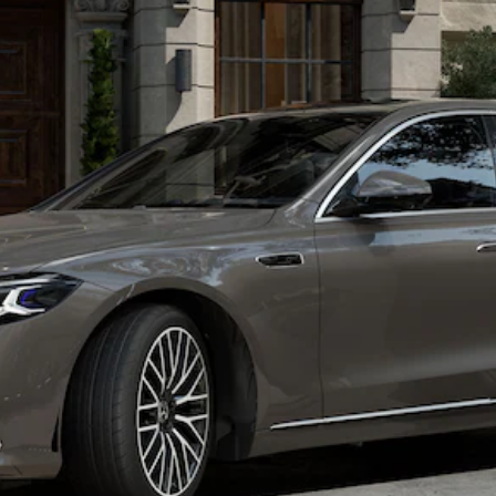
Alle SUVs
EQA
Elektrisch
EQE
Elektrisch
SUV
EQS
Elektrisch
SUV
Mercedes-
Maybach
Elektrisch
EQS SUV
GLA
GLA
Neu
Elektrisch
GLA
Neu
GLB
Elektrisch
GLB
GLC
Elektrisch
GLC
GLC Coupé
GLE
Neu
GLE
Neu
Coupé
GLS
Neu