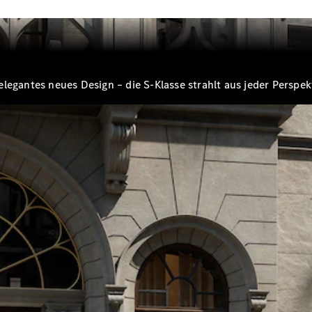
E-Klasse
Limousine
S-Klasse
S-Klasse
Lang
Mercedes-
legantes neues Design – die S-Klasse strahlt aus jeder Perspek
Maybach
Neu
S-Klasse
Konfigurator
Probefahrt
Mercedes-
Benz Store
SUV & Geländewagen