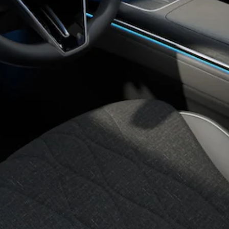
Alle Coupés
CLE Coupé
Mercedes-
AMG GT
Coupé
Mercedes-
AMG GT
Neu
Elektrisch
4-Türer
Coupé
Konfigurator
Probefahrt
Mercedes-
Benz Store
Cabriolets & Roadster