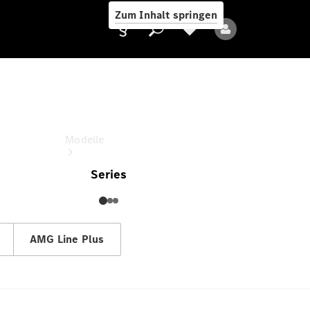
Zum Inhalt springen
S-Klasse
Fahrzeugpreis oder Leasingrate
Anbieter/Datenschutz
Modelle
Series
AMG Line Plus
Alle Modelle
Neue Modelle
Elektromodelle