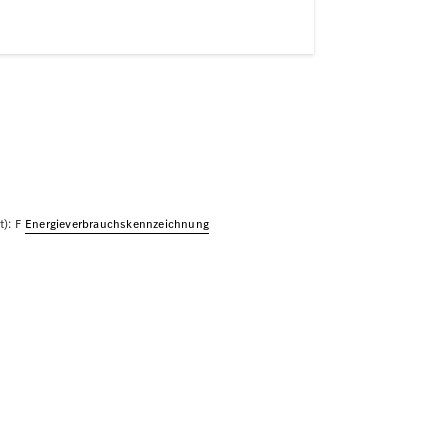
): F
Energie­verbrauchs­kennzeichnung