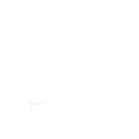
Miete
Mercedes-
Benz Apps
Betriebsanleitungen
Support
Marke