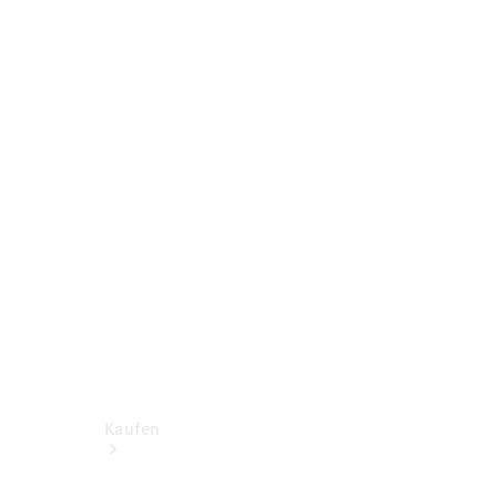
Konfigurator
Probefahrt
Mercedes-Benz Store
Kaufen