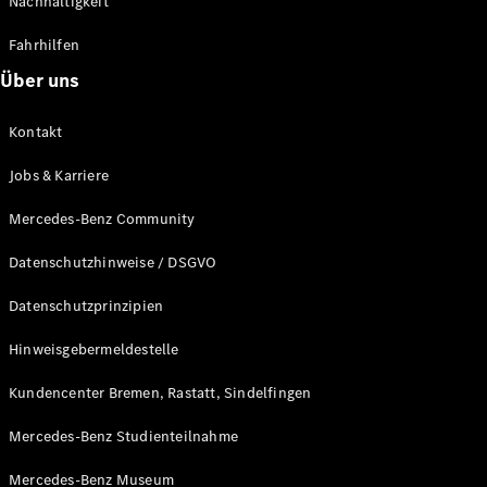
Nachhaltigkeit
Alle T-
Fahrhilfen
Modelle
CLA
Über uns
Shooting
Elektrisch
Brake
Kontakt
CLA
Shooting
Neu
Jobs & Karriere
Brake
C-Klasse T-
Mercedes-Benz Community
Modell
C-Klasse T-
Datenschutzhinweise / DSGVO
Modell All-
Terrain
Datenschutzprinzipien
E-Klasse T-
Modell
Hinweisgebermeldestelle
E-Klasse T-
Modell All-
Kundencenter Bremen, Rastatt, Sindelfingen
Terrain
Mercedes-Benz Studienteilnahme
Konfigurator
Mercedes-Benz Museum