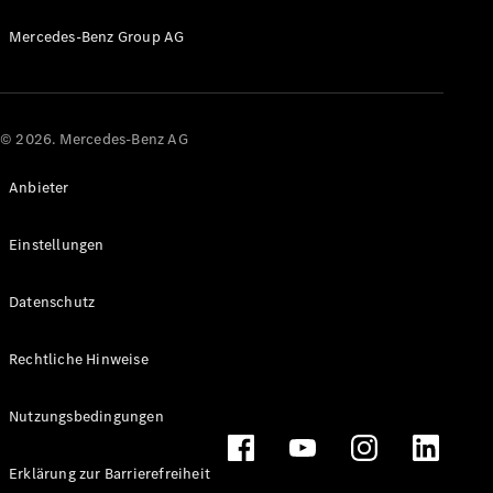
Probefahrt
Mercedes-
Mercedes-Benz Group AG
Benz Store
Kompaktwagen
© 2026. Mercedes-Benz AG
Anbieter
Alle
Einstellungen
Kompaktlimousinen
A-Klasse
Datenschutz
Kompaktlimousine
B-Klasse
Rechtliche Hinweise
Konfigurator
Probefahrt
Nutzungsbedingungen
Mercedes-
Benz Store
Erklärung zur Barrierefreiheit
Coupés