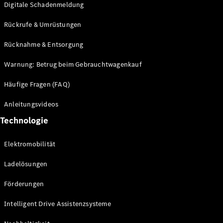
Digitale Schadenmeldung
Mercedes-
Maybach
Neu
Rückrufe & Umrüstungen
GLS
G-
Rücknahme & Entsorgung
Elektrisch
Klasse
G-Klasse
Warnung: Betrug beim Gebrauchtwagenkauf
Häufige Fragen (FAQ)
Konfigurator
Probefahrt
Anleitungsvideos
Mercedes-
Technologie
Benz Store
T-Modelle / Kombis
Elektromobilität
Ladelösungen
Förderungen
Intelligent Drive Assistenzsysteme