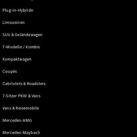
Plug-in-Hybrid Modelle
Plug-in-Hybride
Limousinen
Limousinen
SUV & Geländewagen
T-Modelle / Kombis
Kompaktwagen
Alle
Limousinen
Coupés
CLA
Elektrisch
CLA
Cabriolets & Roadsters
C-Klasse
7-Sitzer PKW & Vans
Limousine
C-Klasse
Neu
Elektrisch
Vans & Reisemobile
Limousine
EQE
Elektrisch
Mercedes-AMG
Limousine
EQS
Neu
Elektrisch
Mercedes-Maybach
Limousine