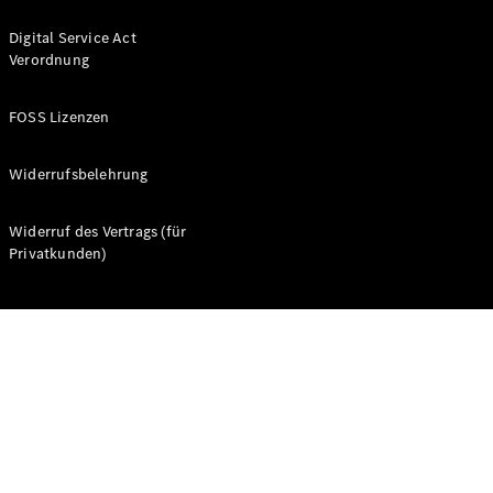
Digital Service Act
Verordnung
FOSS Lizenzen
Alle Coupés
CLE Coupé
Widerrufsbelehrung
Mercedes-
AMG GT
Widerruf des Vertrags (für
Coupé
Privatkunden)
Mercedes-
AMG GT
Neu
Elektrisch
4-Türer
Coupé
Konfigurator
Probefahrt
Mercedes-
Benz Store
Cabriolets & Roadster