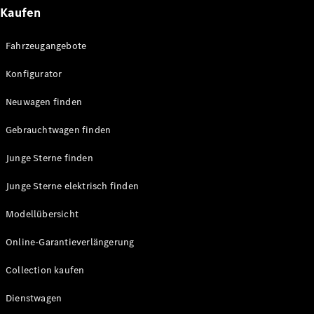
E-Klasse
Kaufen
Limousine
S-Klasse
Fahrzeugangebote
S-Klasse
Lang
Konfigurator
Mercedes-
Maybach
Neu
Neuwagen finden
S-Klasse
Gebrauchtwagen finden
Konfigurator
Junge Sterne finden
Probefahrt
Mercedes-
Junge Sterne elektrisch finden
Benz Store
SUV & Geländewagen
Modellübersicht
Online-Garantieverlängerung
Collection kaufen
Dienstwagen