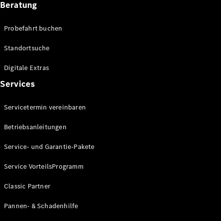
Beratung
Alle SUVs
EQA
Elektrisch
Probefahrt buchen
EQE
Elektrisch
SUV
Standortsuche
EQS
Elektrisch
SUV
Digitale Extras
Mercedes-
Services
Maybach
Elektrisch
EQS SUV
GLA
Servicetermin vereinbaren
GLA
Neu
Elektrisch
Betriebsanleitungen
GLA
Neu
GLB
Elektrisch
Service- und Garantie-Pakete
GLB
GLC
Elektrisch
Service VorteilsProgramm
GLC
GLC Coupé
Classic Partner
GLE
Neu
GLE
Pannen- & Schadenhilfe
Neu
Coupé
GLS
Neu