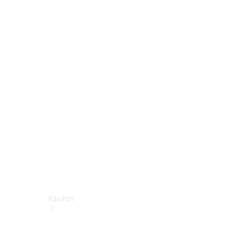
Konfigurator
Probefahrt
Mercedes-Benz Store
Kaufen