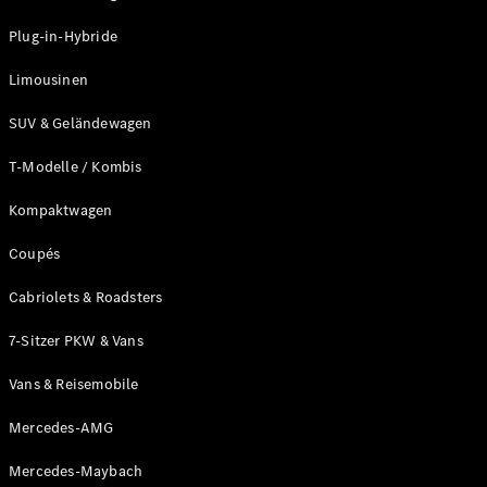
Plug-in-Hybrid Modelle
Plug-in-Hybride
Limousinen
Limousinen
SUV & Geländewagen
T-Modelle / Kombis
Kompaktwagen
Alle
Limousinen
Coupés
CLA
Elektrisch
CLA
Cabriolets & Roadsters
C-Klasse
7-Sitzer PKW & Vans
Limousine
C-Klasse
Neu
Elektrisch
Vans & Reisemobile
Limousine
EQE
Elektrisch
Mercedes-AMG
Limousine
EQS
Neu
Elektrisch
Mercedes-Maybach
Limousine