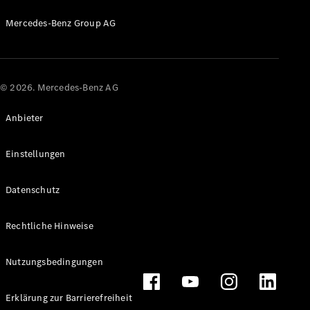
Probefahrt
Mercedes-
Mercedes-Benz Group AG
Benz Store
Kompaktwagen
© 2026. Mercedes-Benz AG
Anbieter
Alle
Einstellungen
Kompaktlimousinen
A-Klasse
Datenschutz
Kompaktlimousine
B-Klasse
Rechtliche Hinweise
Konfigurator
Probefahrt
Nutzungsbedingungen
Mercedes-
Benz Store
Erklärung zur Barrierefreiheit
Coupés