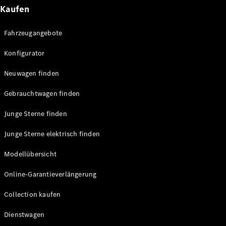
E-Klasse
Kaufen
Limousine
S-Klasse
Fahrzeugangebote
S-Klasse
Lang
Konfigurator
Mercedes-
Maybach
Neu
Neuwagen finden
S-Klasse
Gebrauchtwagen finden
Konfigurator
Junge Sterne finden
Probefahrt
Mercedes-
Junge Sterne elektrisch finden
Benz Store
SUV & Geländewagen
Modellübersicht
Online-Garantieverlängerung
Collection kaufen
Dienstwagen