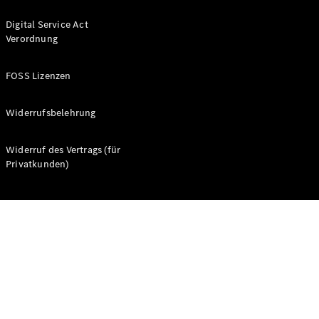
Digital Service Act
Verordnung
FOSS Lizenzen
Alle Coupés
CLE Coupé
Widerrufsbelehrung
Mercedes-
AMG GT
Widerruf des Vertrags (für
Coupé
Privatkunden)
Mercedes-
AMG GT
Neu
Elektrisch
4-Türer
Coupé
Konfigurator
Probefahrt
Mercedes-
Benz Store
Cabriolets & Roadster