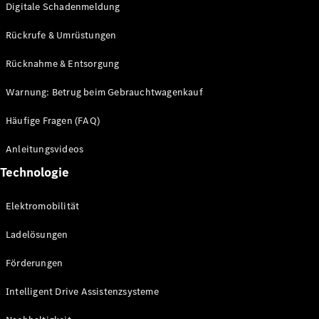
Digitale Schadenmeldung
Mercedes-
Maybach
Neu
Rückrufe & Umrüstungen
GLS
G-
Rücknahme & Entsorgung
Elektrisch
Klasse
G-Klasse
Warnung: Betrug beim Gebrauchtwagenkauf
Häufige Fragen (FAQ)
Konfigurator
Probefahrt
Anleitungsvideos
Mercedes-
Technologie
Benz Store
T-Modelle / Kombis
Elektromobilität
Ladelösungen
Förderungen
Intelligent Drive Assistenzsysteme