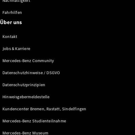
Nachhaltigkeit
Alle T-
Fahrhilfen
Modelle
CLA
Über uns
Shooting
Elektrisch
Brake
Kontakt
CLA
Shooting
Neu
Jobs & Karriere
Brake
C-Klasse T-
Mercedes-Benz Community
Modell
C-Klasse T-
Datenschutzhinweise / DSGVO
Modell All-
Terrain
Datenschutzprinzipien
E-Klasse T-
Modell
Hinweisgebermeldestelle
E-Klasse T-
Modell All-
Kundencenter Bremen, Rastatt, Sindelfingen
Terrain
Mercedes-Benz Studienteilnahme
Konfigurator
Mercedes-Benz Museum