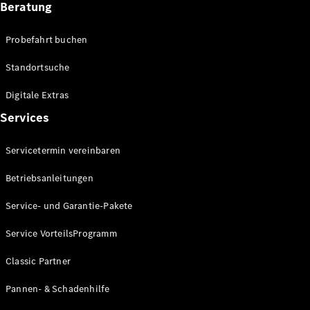
Beratung
Alle SUVs
EQA
Elektrisch
Probefahrt buchen
EQE
Elektrisch
SUV
Standortsuche
EQS
Elektrisch
SUV
Digitale Extras
Mercedes-
Services
Maybach
Elektrisch
EQS SUV
GLA
Servicetermin vereinbaren
GLA
Neu
Elektrisch
Betriebsanleitungen
GLA
Neu
GLB
Elektrisch
Service- und Garantie-Pakete
GLB
GLC
Elektrisch
Service VorteilsProgramm
GLC
GLC Coupé
Classic Partner
GLE
Neu
GLE
Pannen- & Schadenhilfe
Neu
Coupé
GLS
Neu