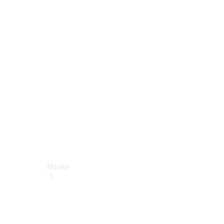
Miete
Mercedes-
Benz Apps
Betriebsanleitungen
Support
Marke