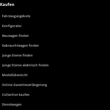
E-Klasse
Kaufen
Limousine
S-Klasse
Fahrzeugangebote
S-Klasse
Lang
Konfigurator
Mercedes-
Maybach
Neu
Neuwagen finden
S-Klasse
Gebrauchtwagen finden
Konfigurator
Junge Sterne finden
Probefahrt
Mercedes-
Junge Sterne elektrisch finden
Benz Store
SUV & Geländewagen
Modellübersicht
Online-Garantieverlängerung
Collection kaufen
Dienstwagen