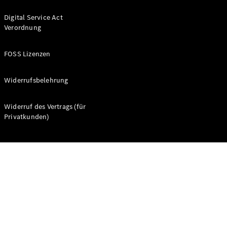
Digital Service Act
Verordnung
FOSS Lizenzen
Alle Coupés
CLE Coupé
Widerrufsbelehrung
Mercedes-
AMG GT
Widerruf des Vertrags (für
Coupé
Privatkunden)
Mercedes-
AMG GT
Neu
Elektrisch
4-Türer
Coupé
Konfigurator
Probefahrt
Mercedes-
Benz Store
Cabriolets & Roadster