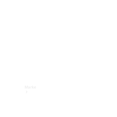
Miete
Mercedes-
Benz Apps
Betriebsanleitungen
Support
Marke