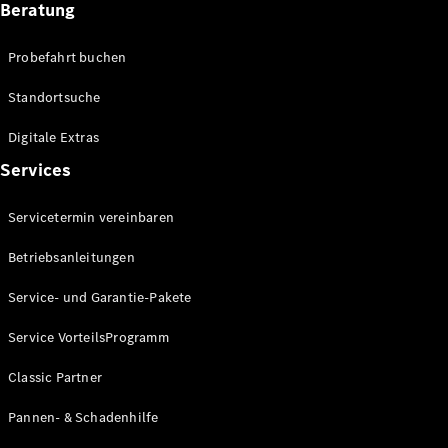
Beratung
Alle SUVs
EQA
Elektrisch
Probefahrt buchen
EQE
Elektrisch
SUV
Standortsuche
EQS
Elektrisch
SUV
Digitale Extras
Mercedes-
Services
Maybach
Elektrisch
EQS SUV
GLA
Servicetermin vereinbaren
GLA
Neu
Elektrisch
Betriebsanleitungen
GLA
Neu
GLB
Elektrisch
Service- und Garantie-Pakete
GLB
GLC
Elektrisch
Service VorteilsProgramm
GLC
GLC Coupé
Classic Partner
GLE
Neu
GLE
Pannen- & Schadenhilfe
Neu
Coupé
GLS
Neu