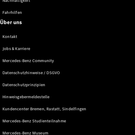
Nachhaltigkeit
Alle T-
Fahrhilfen
Modelle
CLA
Über uns
Shooting
Elektrisch
Brake
Kontakt
CLA
Shooting
Neu
Jobs & Karriere
Brake
C-Klasse T-
Mercedes-Benz Community
Modell
C-Klasse T-
Datenschutzhinweise / DSGVO
Modell All-
Terrain
Datenschutzprinzipien
E-Klasse T-
Modell
Hinweisgebermeldestelle
E-Klasse T-
Modell All-
Kundencenter Bremen, Rastatt, Sindelfingen
Terrain
Mercedes-Benz Studienteilnahme
Konfigurator
Mercedes-Benz Museum