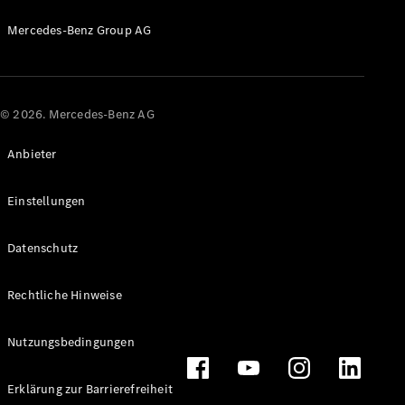
Probefahrt
Mercedes-
Mercedes-Benz Group AG
Benz Store
Kompaktwagen
© 2026. Mercedes-Benz AG
Anbieter
Alle
Einstellungen
Kompaktlimousinen
A-Klasse
Datenschutz
Kompaktlimousine
B-Klasse
Rechtliche Hinweise
Konfigurator
Probefahrt
Nutzungsbedingungen
Mercedes-
Benz Store
Erklärung zur Barrierefreiheit
Coupés