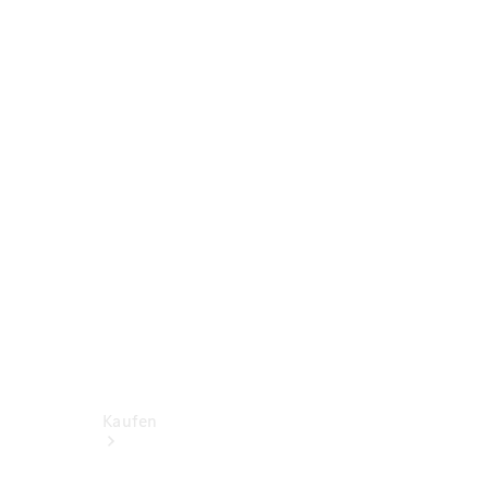
Konfigurator
Probefahrt
Mercedes-Benz Store
Kaufen