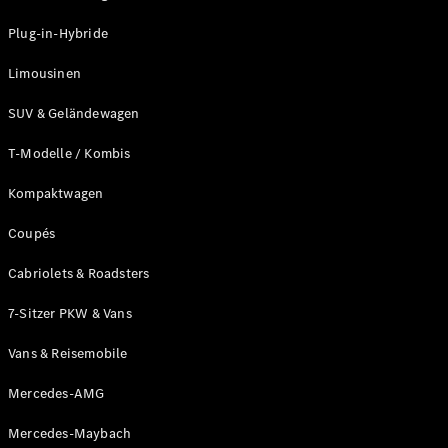
Plug-in-Hybrid Modelle
Plug-in-Hybride
Limousinen
Limousinen
SUV & Geländewagen
T-Modelle / Kombis
Kompaktwagen
Alle
Limousinen
Coupés
CLA
Elektrisch
CLA
Cabriolets & Roadsters
C-Klasse
7-Sitzer PKW & Vans
Limousine
C-Klasse
Neu
Elektrisch
Vans & Reisemobile
Limousine
EQE
Elektrisch
Mercedes-AMG
Limousine
EQS
Neu
Elektrisch
Mercedes-Maybach
Limousine