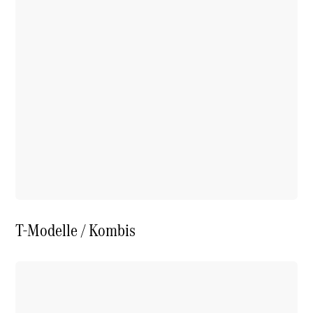
T-Modelle / Kombis