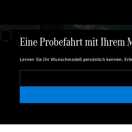
Video eines weißen CLA Modell in Frontansicht. Das Modell fährt auf 
Eine Probefahrt mit Ihrem 
Lernen Sie Ihr Wunschmodell persönlich kennen. Erleb