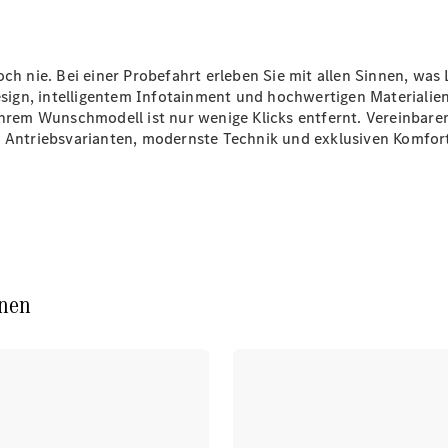
Plug-in-Hybrid Modelle
Limousinen
nie. Bei einer Probefahrt erleben Sie mit allen Sinnen, was 
ign, intelligentem Infotainment und hochwertigen Materialien
 Ihrem Wunschmodell ist nur wenige Klicks entfernt. Vereinbar
e Antriebsvarianten, modernste Technik und exklusiven Komfort
Alle
Limousinen
CLA
Elektrisch
CLA
C-Klasse
nen
Limousine
C-Klasse
Neu
Elektrisch
Limousine
EQE
Elektrisch
Limousine
EQS
Neu
Elektrisch
Limousine