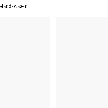
Probefahrt
eländewagen
Mercedes-
Benz Store
Kompaktwagen
Alle
Kompaktlimousinen
A-Klasse
Kompaktlimousine
B-Klasse
Konfigurator
Probefahrt
Mercedes-
Benz Store
Coupés