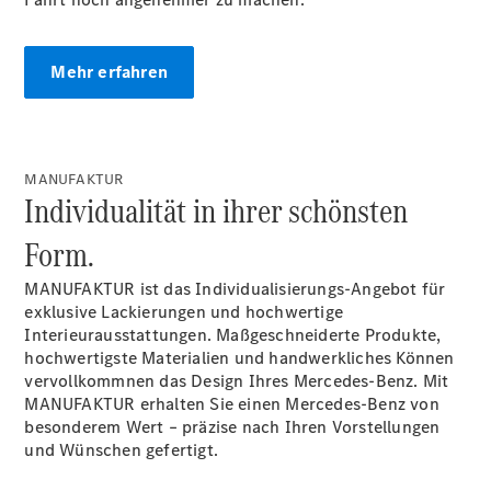
Mehr erfahren
MANUFAKTUR
Individualität in ihrer schönsten
Alle
Form.
Cabriolets
CLE
MANUFAKTUR ist das Individualisierungs-Angebot für
Cabriolet
exklusive Lackierungen und hochwertige
Mercedes-
Interieurausstattungen. Maßgeschneiderte Produkte,
AMG SL
hochwertigste Materialien und handwerkliches Können
Roadster
vervollkommnen das Design Ihres Mercedes-Benz. Mit
Mercedes-
MANUFAKTUR erhalten Sie einen Mercedes-Benz von
Maybach SL
besonderem Wert – präzise nach Ihren Vorstellungen
Monogram
und Wünschen gefertigt.
Series