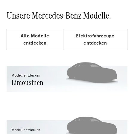
E-Klasse
Limousine
Unsere Mercedes-Benz Modelle.
S-Klasse
S-Klasse
Lang
Mercedes-
Alle Modelle
Elektrofahrzeuge
Maybach
Neu
entdecken
entdecken
S-Klasse
Konfigurator
Probefahrt
Modell entdecken
Mercedes-
Limousinen
Benz Store
SUV & Geländewagen
Modell entdecken