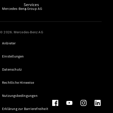
Services
Mercedes-Benz Group AG
© 2026. Mercedes-Benz AG
Anbieter
Alle
Services
Ladelösungen
Einstellungen
Servicetermin
Datenschutz
vereinbaren
Service &
Rechtliche Hinweise
Reparatur
Pannen- &
Nutzungsbedingungen
Schadenhilfe
Erklärung zur Barrierefreiheit
Versicherung