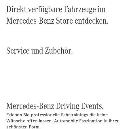
Probefahrt
Direkt verfügbare Fahrzeuge im
Mercedes-
Benz Store
Mercedes-Benz Store entdecken.
Kompaktwagen
Service und Zubehör.
Alle
Kompaktlimousinen
A-Klasse
Kompaktlimousine
B-Klasse
Konfigurator
Mercedes-Benz Driving Events.
Probefahrt
Mercedes-
Erleben Sie professionelle Fahrtrainings die keine
Benz Store
Wünsche offen lassen. Automobile Faszination in ihrer
Coupés
schönsten Form.