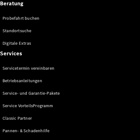
Beratung
Probefahrt buchen
Standortsuche
Neuwagen
für
Digitale Extras
Privatkunden
Neuwagen für
Services
Geschäftskunden
Gebrauchtwagen
Servicetermin vereinbaren
Angebote
Betriebsanleitungen
Online-
Service- und Garantie-Pakete
Aktionen
Leasing &
Service VorteilsProgramm
Finanzierung
Flotten- &
Classic Partner
Geschäftskunden
Junge
Pannen- & Schadenhilfe
Sterne
Junge