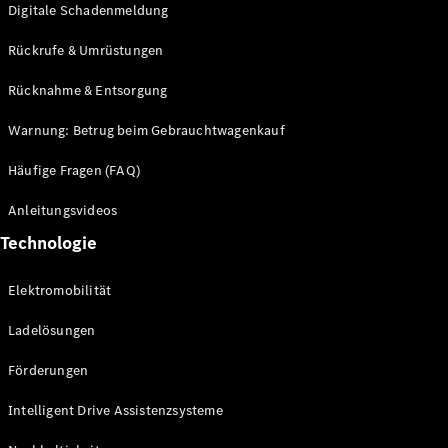
Digitale Schadenmeldung
Sterne
elektrisch
Rückrufe & Umrüstungen
Rücknahme & Entsorgung
Konfigurator
Probefahrt
Warnung: Betrug beim Gebrauchtwagenkauf
buchen
Häufige Fragen (FAQ)
Digitale
Anleitungsvideos
Extras
Service- &
Technologie
Garantie-
Pakete
Elektromobilität
Technisches
Zubehör &
Ladelösungen
Collection
Förderungen
Intelligent Drive Assistenzsysteme