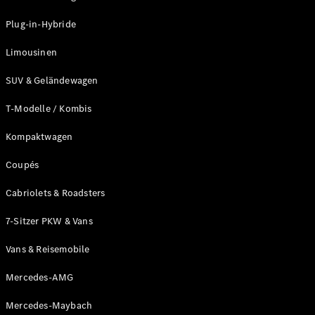
Plug-in-Hybride
Limousinen
SUV & Geländewagen
Alle Vans
T-Modelle / Kombis
EQV
Elektrisch
V-Klasse
Kompaktwagen
Marco Polo
Marco Polo
Coupés
Horizon
Cabriolets & Roadsters
Konfigurator
7-Sitzer PKW & Vans
Probefahrt
Mercedes-
Vans & Reisemobile
Benz Store
Mercedes-AMG
Gewerbliche Transporter
Mercedes-Maybach