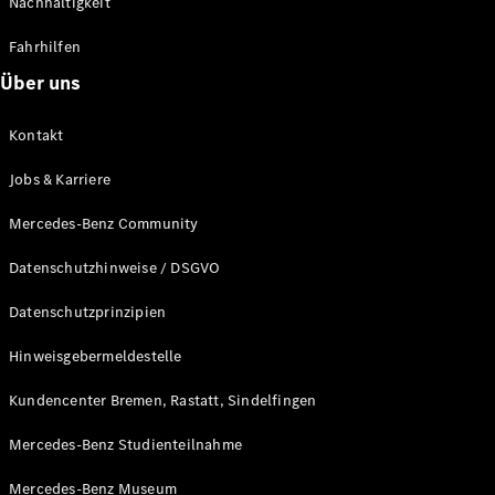
Nachhaltigkeit
Fahrhilfen
Über uns
Kontakt
Räder &
Reifen
Jobs & Karriere
Fahrzeugzubehör
Ladezubehör
Mercedes-Benz Community
Collection
Original-
Datenschutzhinweise / DSGVO
Pflegeprodukte
Datenschutzprinzipien
Hinweisgebermeldestelle
Kundencenter Bremen, Rastatt, Sindelfingen
Mercedes-Benz Studienteilnahme
Mercedes-Benz Museum