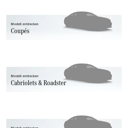
Mercedes-
Maybach
Neu
GLS
G-
Modell entdecken
Elektrisch
Coupés
Klasse
G-Klasse
Konfigurator
Probefahrt
Mercedes-
Benz Store
T-Modelle / Kombis
Modell entdecken
Cabriolets & Roadster