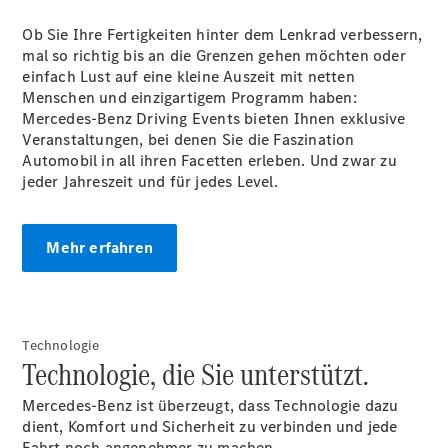
Ob Sie Ihre Fertigkeiten hinter dem Lenkrad verbessern,
mal so richtig bis an die Grenzen gehen möchten oder
einfach Lust auf eine kleine Auszeit mit netten
Menschen und einzigartigem Programm haben:
Mercedes-Benz Driving Events bieten Ihnen exklusive
Alle Coupés
Veranstaltungen, bei denen Sie die Faszination
CLE Coupé
Automobil in all ihren Facetten erleben. Und zwar zu
Mercedes-
jeder Jahreszeit und für jedes Level.
AMG GT
Coupé
Mercedes-
Mehr erfahren
AMG GT
Neu
Elektrisch
4-Türer
Coupé
Technologie
Konfigurator
Technologie, die Sie unterstützt.
Probefahrt
Mercedes-
Mercedes-Benz ist überzeugt, dass Technologie dazu
Benz Store
dient, Komfort und Sicherheit zu verbinden und jede
Cabriolets & Roadster
Fahrt noch angenehmer zu machen.