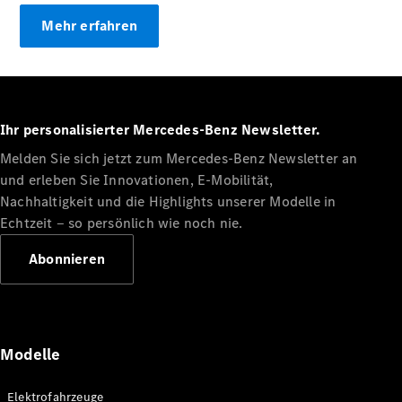
Konfigurator
Mehr erfahren
Probefahrt
Mercedes-
Benz Store
Grand Limousine
Ihr personalisierter Mercedes-Benz Newsletter.
Melden Sie sich jetzt zum Mercedes-Benz Newsletter an
und erleben Sie Innovationen, E-Mobilität,
Nachhaltigkeit und die Highlights unserer Modelle in
Echtzeit ‒ so persönlich wie noch nie.
VLE
Neu
Elektrisch
Abonnieren
Konfigurator
Probefahrt
Mercedes-
Modelle
Benz Store
Vans & Reisemobile
Elektrofahrzeuge