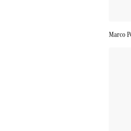
Marco P