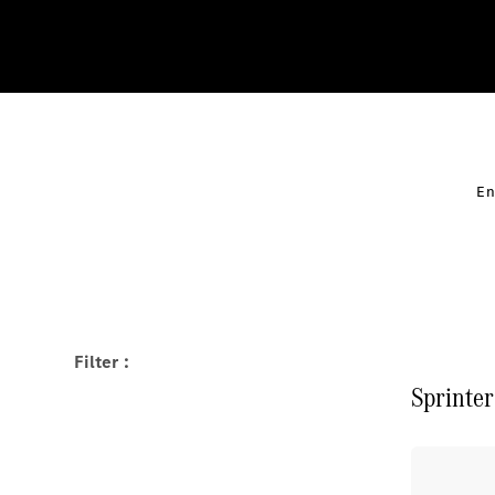
En
Filter :
Sprinter