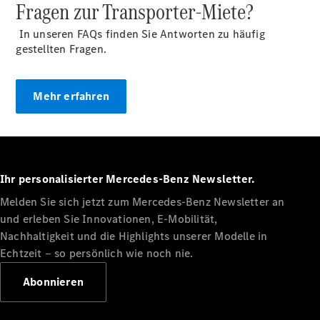
Fragen zur Transporter-Miete?
Benz Store
Marco Polo
In unseren FAQs finden Sie Antworten zu häufig
gestellten Fragen.
Mehr erfahren
Alle Vans
Marco Polo
Horizon
Ihr personalisierter Mercedes-Benz Newsletter.
Marco Polo
Melden Sie sich jetzt zum Mercedes-Benz Newsletter an
und erleben Sie Innovationen, E-Mobilität,
Konfigurator
Nachhaltigkeit und die Highlights unserer Modelle in
Probefahrt
Echtzeit ‒ so persönlich wie noch nie.
Mercedes-
Benz Store
Abonnieren
eSprinter