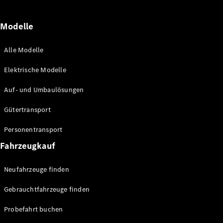
Modelle
Alle Modelle
Alle
eSprinter
Elektrische Modelle
eSprinter
Elektrisch
Kastenwagen
Auf- und Umbaulösungen
eSprinter
Elektrisch
Fahrgestell
Gütertransport
eSprinter
Elektrisch
Pritschenwagen
Personentransport
Fahrzeugkauf
Konfigurator
Probefahrt
Neufahrzeuge finden
Mercedes-
Benz Store
Gebrauchtfahrzeuge finden
eVito
Probefahrt buchen