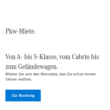
Sprinter
Pkw-Miete.
Alle
Sprinter
Sprinter
Von A- bis S-Klasse, vom Cabrio bis
Kastenwagen
Sprinter
zum Geländewagen.
Tourer
Sprinter
Mieten Sie sich den Mercedes, den Sie schon immer
Fahrgestell
fahren wollten.
Sprinter
Fahrgestell
Doppelkabine
Zur Buchung
Sprinter
Pritschenwagen