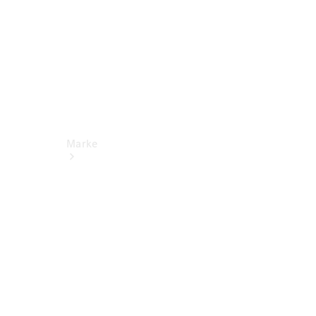
Marke
Kontakt
Nachhaltigkeit
& Zukunft
Tafel-