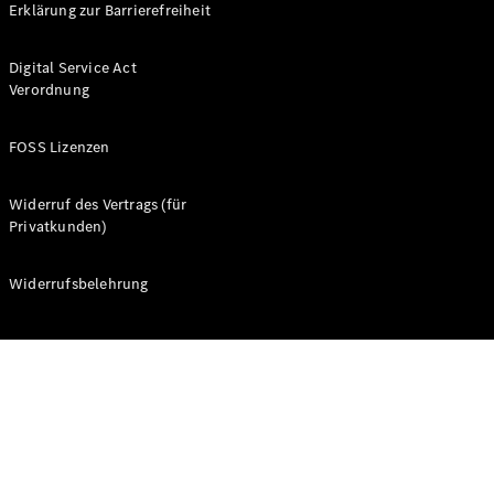
Erklärung zur Barrierefreiheit
Assistance
Individuelle
Unterstützung
Digital Service Act
Mobilitätslösungen
Verordnung
FOSS Lizenzen
Widerruf des Vertrags (für
Privatkunden)
Übersicht
Mercedes-
Widerrufsbelehrung
Benz
Servicepartner
MobiloVan
Intelligente
Fahrzeugsteuerung