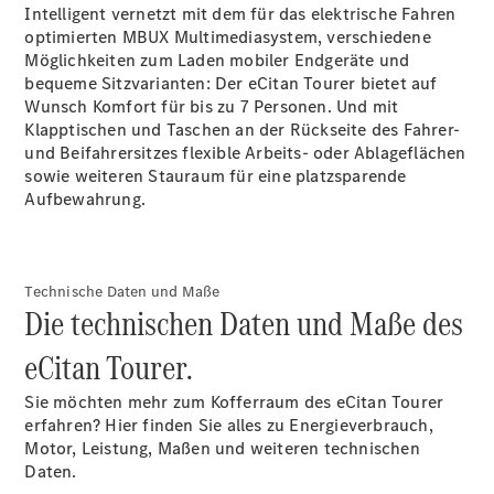
Intelligent vernetzt mit dem für das elektrische Fahren
Konfigurator
optimierten MBUX Multimediasystem, verschiedene
Probefahrt
Möglichkeiten zum Laden mobiler Endgeräte und
Mercedes-
bequeme Sitzvarianten: Der eCitan Tourer bietet auf
Benz Store
Wunsch Komfort für bis zu 7 Personen. Und mit
Vito
Klapptischen und Taschen an der Rückseite des Fahrer-
und Beifahrersitzes flexible Arbeits- oder Ablageflächen
sowie weiteren Stauraum für eine platzsparende
Aufbewahrung.
Alle Vito
Technische Daten und Maße
Vito
Die technischen Daten und Maße des
Kastenwagen
Vito Mixto
eCitan Tourer.
Vito Tourer
Sie möchten mehr zum Kofferraum des eCitan Tourer
erfahren? Hier finden Sie alles zu Energieverbrauch,
Konfigurator
Motor, Leistung, Maßen und weiteren technischen
Probefahrt
Daten.
Mercedes-