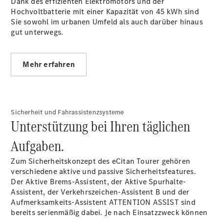
Dank des effizienten Elektromotors und der
Hochvoltbatterie mit einer Kapazität von 45 kWh sind
Sie sowohl im urbanen Umfeld als auch darüber hinaus
gut unterwegs.
Alle
eSprinter
Mehr erfahren
eSprinter
Elektrisch
Kastenwagen
eSprinter
Elektrisch
Fahrgestell
eSprinter
Sicherheit und Fahrassistenzsysteme
Elektrisch
Unterstützung bei Ihren täglichen
Pritschenwagen
Aufgaben.
Konfigurator
Probefahrt
Zum Sicherheitskonzept des eCitan Tourer gehören
Mercedes-
verschiedene aktive und passive Sicherheitsfeatures.
Benz Store
Der Aktive
Brems-Assistent,
der Aktive
Spurhalte-
eVito
Assistent,
der Verkehrszeichen-Assistent
B
und der
Aufmerksamkeits-Assistent ATTENTION
ASSIST
sind
bereits serienmäßig dabei. Je nach Einsatzzweck können