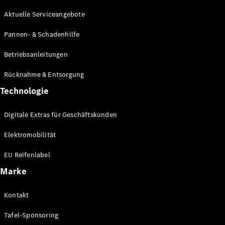
Übersicht
Aktuelle Serviceangebote
Service &
Zubehör
Pannen- & Schadenhilfe
Aktuelle
Angebote
Betriebsanleitungen
Transporter-
Service
Rücknahme & Entsorgung
Technologie
Digitale Extras für Geschäftskunden
Elektromobilität
EU Reifenlabel
Übersicht
Wartung
Marke
Reparatur
Service-
Kontakt
und
Garantie-
Tafel-Sponsoring
Pakete