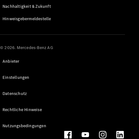
Mobile
Nachhaltigkeit & Zukunft
Service
Fleet
Hinweisgebermeldestelle
Services
Elektrofahrzeug-
Service
Individuelle
© 2026. Mercedes-Benz AG
Betreuung
Anbieter
Einstellungen
Datenschutz
Übersicht
Rechtliche Hinweise
Customer
Assistance
Center
Nutzungsbedingungen
Service24h
Roadside