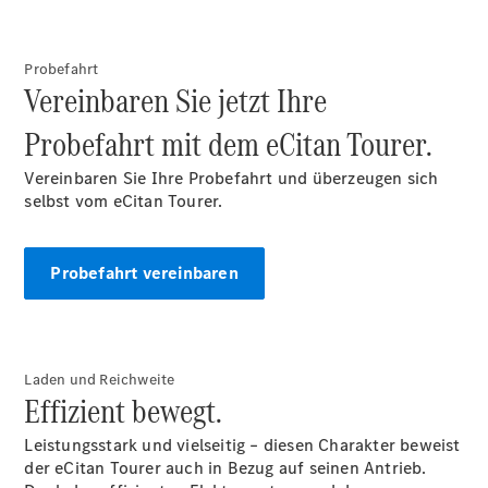
Benz Store
Marco Polo
Probefahrt
Vereinbaren Sie jetzt Ihre
Probefahrt mit dem eCitan Tourer.
Vereinbaren Sie Ihre Probefahrt und überzeugen sich
selbst vom eCitan Tourer.
Alle Vans
Marco Polo
Horizon
Probefahrt vereinbaren
Marco Polo
Konfigurator
Probefahrt
Laden und Reichweite
Mercedes-
Effizient bewegt.
Benz Store
eSprinter
Leistungsstark und vielseitig – diesen Charakter beweist
der eCitan Tourer auch in Bezug auf seinen Antrieb.