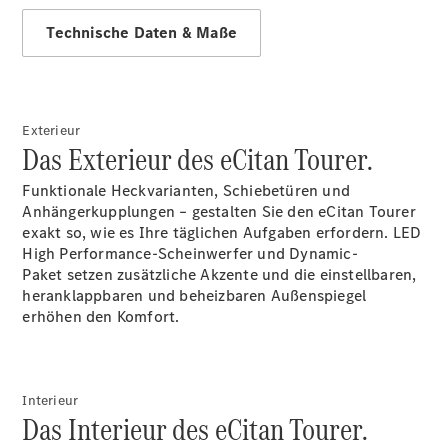
Sprinter
Technische Daten & Maße
Exterieur
Das Exterieur des eCitan Tourer.
Alle
Sprinter
Funktionale Heckvarianten, Schiebetüren und
Sprinter
Anhängerkupplungen – gestalten Sie den eCitan Tourer
Kastenwagen
exakt so, wie es Ihre täglichen Aufgaben erfordern. LED
Sprinter
High
Performance-Scheinwerfer
und
Dynamic-
Tourer
Paket
setzen zusätzliche Akzente und die einstellbaren,
Sprinter
heranklappbaren und beheizbaren Außenspiegel
Fahrgestell
erhöhen den Komfort.
Sprinter
Fahrgestell
Doppelkabine
Sprinter
Interieur
Das Interieur des eCitan Tourer.
Pritschenwagen