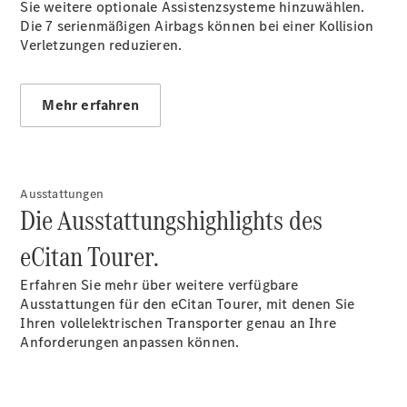
Sie weitere optionale Assistenzsysteme hinzuwählen.
Die 7 serienmäßigen Airbags können bei einer Kollision
Verletzungen reduzieren.
Alle eVito
eVito
Mehr erfahren
Elektrisch
Kastenwagen
eVito
Elektrisch
Tourer
Ausstattungen
Konfigurator
Die Ausstattungshighlights des
Probefahrt
Mercedes-
eCitan Tourer.
Benz Store
Erfahren Sie mehr über weitere verfügbare
Ausstattungen für den eCitan Tourer, mit denen Sie
Mercedes-Benz Pkw
Ihren vollelektrischen Transporter genau an Ihre
Anforderungen anpassen können.
Konfigurator
Probefahrt
Mercedes-Benz