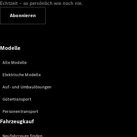
verfügbare
Echtzeit ‒ so persönlich wie noch nie.
Neuwagen
Gebrauchtwagen
Abonnieren
Transporter
Gebrauchtwagen
PKW
Auf- und
Umbaulösungen
Modelle
Leasing- und
Finanzierungsangebote
Alle Modelle
Digitale
Elektrische Modelle
Extras
Auf- und Umbaulösungen
Konfigurator
Gütertransport
Probefahrt
buchen
Personentransport
Standortsuche
Fahrzeugkauf
Nachfolgemodell
finden
Neufahrzeuge finden