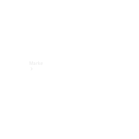
Marke
Kontakt
Nachhaltigkeit
& Zukunft
Tafel-