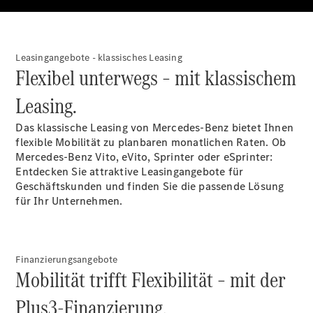
Konfigurator
Probefahrt
Mercedes-
Leasingangebote - klassisches Leasing
Benz Store
Flexibel unterwegs – mit klassischem
Vito
Leasing.
Das klassische Leasing von Mercedes-Benz bietet Ihnen
flexible Mobilität zu planbaren monatlichen Raten. Ob
Mercedes-Benz Vito, eVito, Sprinter oder eSprinter:
Entdecken Sie attraktive Leasingangebote für
Alle Vito
Geschäftskunden und finden Sie die passende Lösung
Vito
für Ihr Unternehmen.
Kastenwagen
Vito Mixto
Vito Tourer
Finanzierungsangebote
Mobilität trifft Flexibilität – mit der
Konfigurator
Probefahrt
Plus3-Finanzierung.
Mercedes-