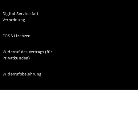
Übersicht
Service &
Digital Service Act
Zubehör
Verordnung
Aktuelle
Angebote
FOSS Lizenzen
Transporter-
Service
Widerruf des Vertrags (für
Privatkunden)
Widerrufsbelehrung
Übersicht
Wartung
Reparatur
Service-
und
Garantie-
Pakete