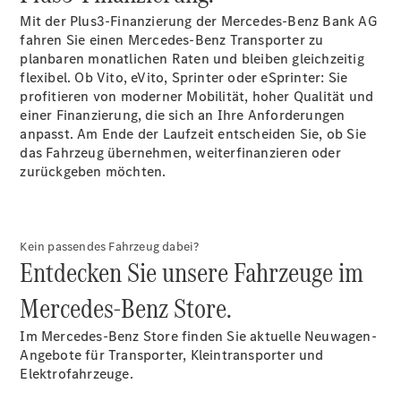
Benz Store
Mit der Plus3-Finanzierung der Mercedes-Benz Bank AG
Marco Polo
fahren Sie einen Mercedes-Benz Transporter zu
planbaren monatlichen Raten und bleiben gleichzeitig
flexibel. Ob Vito, eVito, Sprinter oder eSprinter: Sie
profitieren von moderner Mobilität, hoher Qualität und
einer Finanzierung, die sich an Ihre Anforderungen
anpasst. Am Ende der Laufzeit entscheiden Sie, ob Sie
das Fahrzeug übernehmen, weiterfinanzieren oder
zurückgeben möchten.
Alle Vans
Marco Polo
Horizon
Marco Polo
Kein passendes Fahrzeug dabei?
Entdecken Sie unsere Fahrzeuge im
Konfigurator
Mercedes-Benz Store.
Probefahrt
Mercedes-
Im Mercedes-Benz Store finden Sie aktuelle Neuwagen-
Benz Store
Angebote für Transporter, Kleintransporter und
eSprinter
Elektrofahrzeuge.