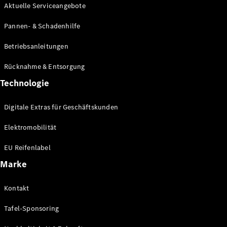
verfügbare
Aktuelle Serviceangebote
Neuwagen
Gebrauchtwagen
Pannen- & Schadenhilfe
Transporter
Gebrauchtwagen
Betriebsanleitungen
PKW
Auf- und
Rücknahme & Entsorgung
Umbaulösungen
Technologie
Leasing- und
Finanzierungsangebote
Digitale Extras für Geschäftskunden
Digitale
Elektromobilität
Extras
EU Reifenlabel
Konfigurator
Marke
Probefahrt
buchen
Kontakt
Standortsuche
Nachfolgemodell
Tafel-Sponsoring
finden