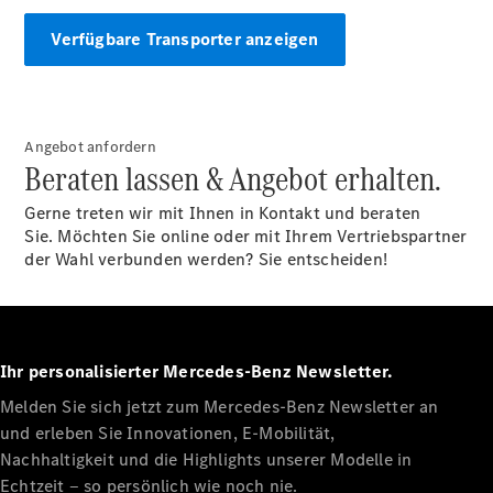
Verfügbare Transporter anzeigen
Alle
eSprinter
Angebot anfordern
eSprinter
Beraten lassen & Angebot erhalten.
Elektrisch
Kastenwagen
eSprinter
Gerne treten wir mit Ihnen in Kontakt und beraten
Elektrisch
Fahrgestell
Sie. Möchten Sie online oder mit Ihrem Vertriebspartner
eSprinter
der Wahl verbunden werden? Sie entscheiden!
Elektrisch
Pritschenwagen
Konfigurator
Probefahrt
Ihr personalisierter Mercedes-Benz Newsletter.
Mercedes-
Benz Store
Melden Sie sich jetzt zum Mercedes-Benz Newsletter an
eVito
und erleben Sie Innovationen, E-Mobilität,
Nachhaltigkeit und die Highlights unserer Modelle in
Echtzeit ‒ so persönlich wie noch nie.