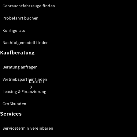
Store
Gebrauchtfahrzeuge finden
Probefahrt buchen
Konfigurator
Nachfolgemodell finden
Kaufberatung
Beratung anfragen
Vertriebspartner finden
Kaufen
Leasing & Finanzierung
Großkunden
Services
Servicetermin vereinbaren
Kurzfristig