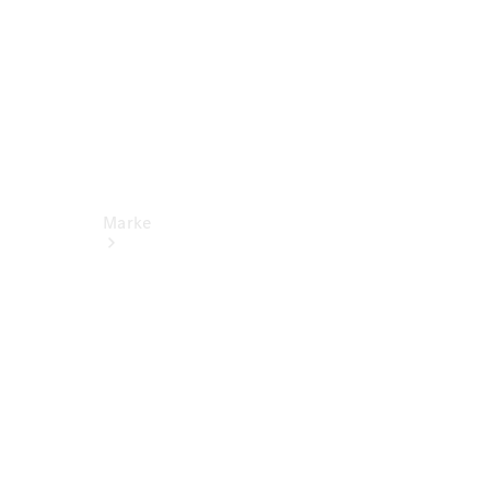
Marke
Kontakt
Nachhaltigkeit
& Zukunft
Tafel-