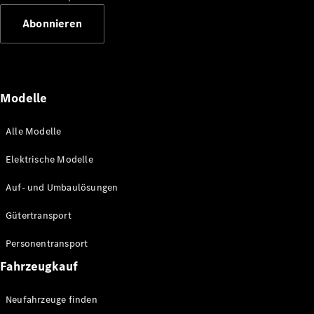
Abonnieren
Alle eVito
eVito
Elektrisch
Kastenwagen
Modelle
eVito
Elektrisch
Tourer
Alle Modelle
Konfigurator
Elektrische Modelle
Probefahrt
Mercedes-
Auf- und Umbaulösungen
Benz Store
Gütertransport
Mercedes-Benz Pkw
Personentransport
Fahrzeugkauf
Konfigurator
Probefahrt
Neufahrzeuge finden
Mercedes-Benz