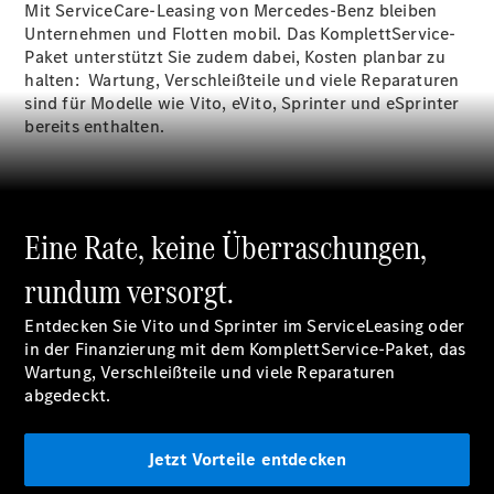
Mit ServiceCare-Leasing von Mercedes-Benz bleiben
Sprinter
Unternehmen und Flotten mobil. Das KomplettService-
Paket unterstützt Sie zudem dabei, Kosten planbar zu
halten: Wartung, Verschleißteile und viele Reparaturen
sind für Modelle wie Vito, eVito, Sprinter und eSprinter
bereits enthalten.
Alle
Sprinter
Sprinter
Eine Rate, keine Überraschungen,
Kastenwagen
Sprinter
rundum versorgt.
Tourer
Sprinter
Entdecken Sie Vito und Sprinter im ServiceLeasing oder
Fahrgestell
in der Finanzierung mit dem KomplettService-Paket, das
Sprinter
Wartung, Verschleißteile und viele Reparaturen
Fahrgestell
abgedeckt.
Doppelkabine
Sprinter
Jetzt Vorteile entdecken
Pritschenwagen