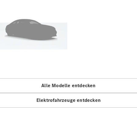
Benz Store
Marco Polo
Alle Vans
Marco Polo
Horizon
Marco Polo
Alle Modelle entdecken
Konfigurator
Elektrofahrzeuge entdecken
Probefahrt
Mercedes-
Benz Store
eSprinter