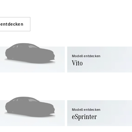
Konfigurator
Probefahrt
Mercedes-
 entdecken
Benz Store
Vito
Modell entdecken
Vito
Alle Vito
Vito
Kastenwagen
Vito Mixto
Vito Tourer
Modell entdecken
eSprinter
Konfigurator
Probefahrt
Mercedes-