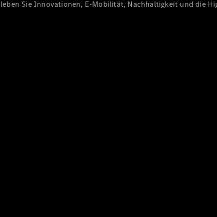
eben Sie Innovationen, E-Mobilität, Nachhaltigkeit und die Hig
Alle eVito
eVito
Elektrisch
Kastenwagen
eVito
Elektrisch
Tourer
Konfigurator
Probefahrt
Mercedes-
Benz Store
Mercedes-Benz Pkw
Konfigurator
Probefahrt
Mercedes-Benz