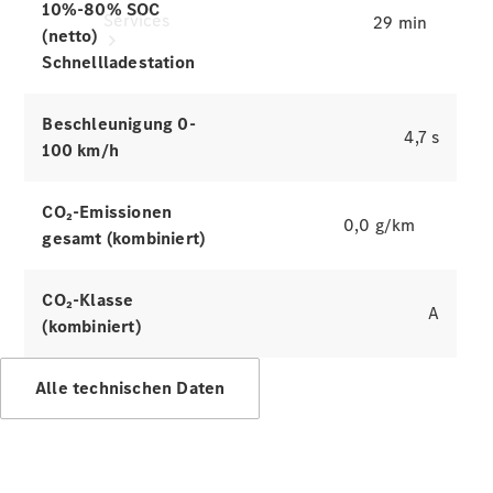
10%-80% SOC
Services
29 min
(netto)
Schnellladestation
Beschleunigung 0-
4,7 s
100 km/h
Alle
CO₂-Emissionen
Services
0,0 g/km
gesamt (kombiniert)
Ladelösungen
CO₂-Klasse
Servicetermin
A
(kombiniert)
vereinbaren
Service &
Reparatur
Alle technischen Daten
Pannen- &
Schadenhilfe
Versicherung