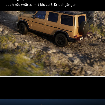
Probefahrt
auch rückwärts, mit bis zu 3 Kriechgängen.
Mercedes-
Benz Store
Kompaktwagen
Alle
Kompaktlimousinen
A-Klasse
Kompaktlimousine
B-Klasse
Konfigurator
Probefahrt
Mercedes-
Benz Store
Coupés