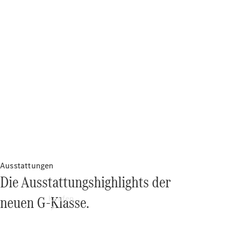
Konfigurator
Probefahrt
Mercedes-Benz Store
Ausstattungen
Die Ausstattungshighlights der
neuen G-Klasse.
Kaufen