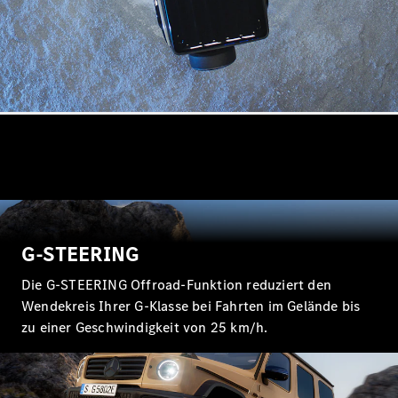
Mercedes-
Maybach
Neu
GLS
G-
Elektrisch
Klasse
G-Klasse
Konfigurator
Probefahrt
Mercedes-
Benz Store
T-Modelle / Kombis
G-STEERING
Die G-STEERING Offroad-Funktion reduziert den
Wendekreis Ihrer G-Klasse bei Fahrten im Gelände bis
zu einer Geschwindigkeit von 25 km/h.