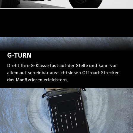
Alle SUVs
EQA
Elektrisch
EQE
Elektrisch
SUV
EQS
Elektrisch
SUV
Mercedes-
Maybach
Elektrisch
G-TURN
EQS SUV
GLA
Dreht Ihre G-Klasse fast auf der Stelle und kann vor
GLA
Neu
Elektrisch
allem auf scheinbar aussichtslosen Offroad-Strecken
GLA
Neu
das Manövrieren erleichtern.
GLB
Elektrisch
GLB
GLC
Elektrisch
GLC
GLC Coupé
GLE
Neu
GLE
Neu
Coupé
GLS
Neu