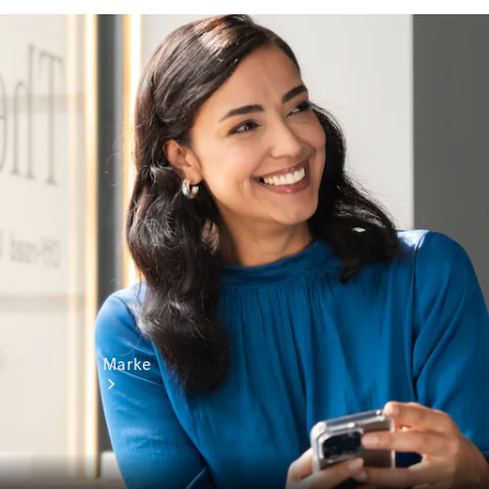
Miete
Mercedes-
Benz Apps
Betriebsanleitungen
Support
Marke