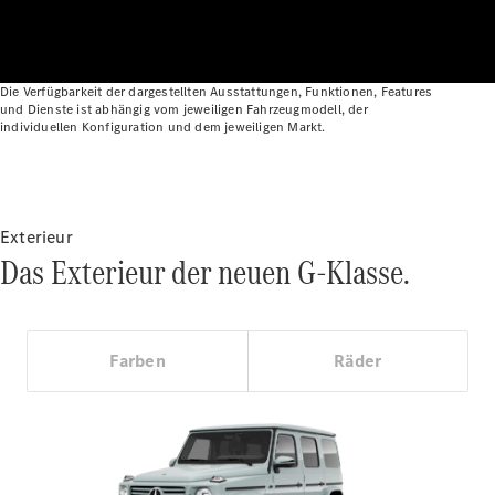
Die Verfügbarkeit der dargestellten Ausstattungen, Funktionen, Features
und Dienste ist abhängig vom jeweiligen Fahrzeugmodell, der
individuellen Konfiguration und dem jeweiligen Markt.
Alle
Exterieur
Cabriolets
Das Exterieur der neuen G-Klasse.
CLE
Cabriolet
Mercedes-
AMG SL
Farben
Räder
Roadster
Mercedes-
Maybach SL
Monogram
Series