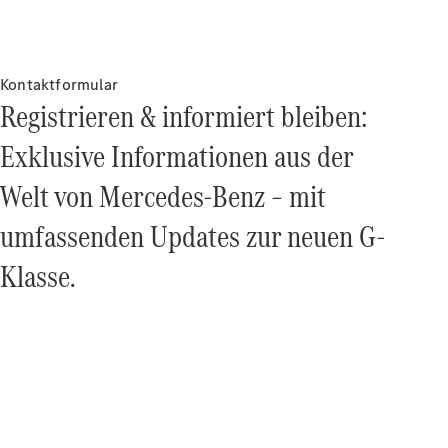
Driving
Events
Kontaktformular
She's
Registrieren & informiert bleiben:
Mercedes
Golf
Exklusive Informationen aus der
Tennis
Laureus
Welt von Mercedes‑Benz – mit
Stiftung
Deutsche
umfassenden Updates zur neuen G-
Sporthilfe
Kampen auf
Klasse.
Sylt
Mercedes-
Benz
Community