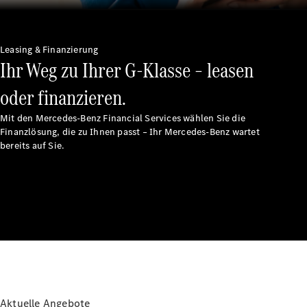
Unsere
Marken
Leasing & Finanzierung
Ihr Weg zu Ihrer G-Klasse – leasen
oder finanzieren.
Mit den Mercedes-Benz Financial Services wählen Sie die
Finanzlösung, die zu Ihnen passt – Ihr Mercedes-Benz wartet
bereits auf Sie.
Mercedes-
Benz
Mercedes-
AMG
Mercedes-
Maybach
G-Klasse
Mercedes-
Benz
Classic
Aktuelle Angebote