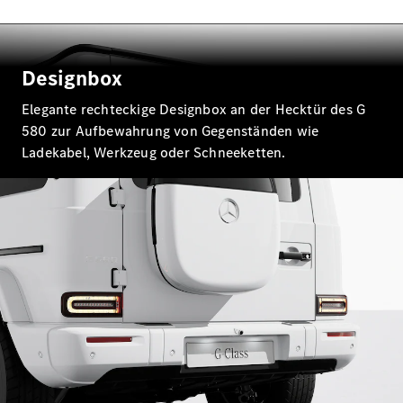
E-Klasse
Limousine
S-Klasse
S-Klasse
Designbox
Lang
Mercedes-
Elegante rechteckige Designbox an der Hecktür des G
Maybach
Neu
580 zur Aufbewahrung von Gegenständen wie
S-Klasse
Ladekabel, Werkzeug oder Schneeketten.
Konfigurator
Probefahrt
Mercedes-
Benz Store
SUV & Geländewagen