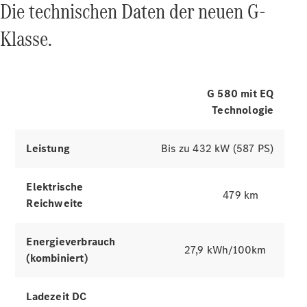
Die technischen Daten der neuen G-
der G-Klasse
Klasse.
Simulatoren entdecken
Räder &
G 580 mit EQ
Reifen
Technologie
Fahrzeugzubehör
Ladezubehör
Collection
Leistung
Bis zu 432 kW (587 PS)
Original-
Pflegeprodukte
Elektrische
479 km
Reichweite
Energieverbrauch
27,9 kWh/100km
(kombiniert)
Ladezeit DC