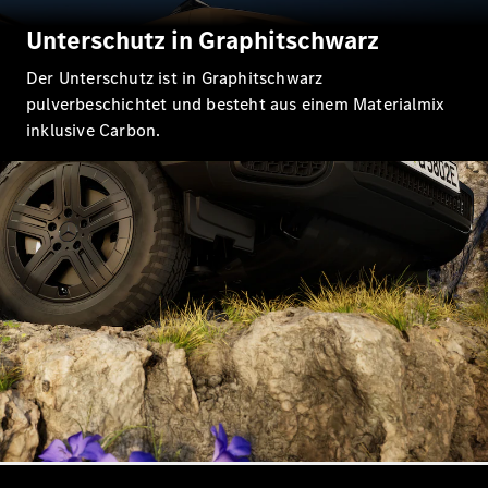
Unterschutz in Graphitschwarz
Der Unterschutz ist in Graphitschwarz
pulverbeschichtet und besteht aus einem Materialmix
inklusive Carbon.
Alle Coupés
CLE Coupé
Mercedes-
AMG GT
Coupé
Mercedes-
AMG GT
Neu
Elektrisch
4-Türer
Coupé
Konfigurator
Probefahrt
Mercedes-
Benz Store
Cabriolets & Roadster