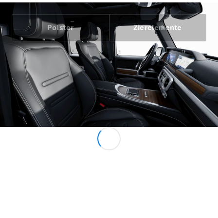
Polster
Zierelemente
Alle Vans
EQV
Elektrisch
V-Klasse
Marco Polo
Marco Polo
Horizon
Konfigurator
Probefahrt
Mercedes-
Benz Store
Gewerbliche Transporter