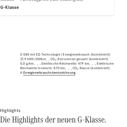
Plug-in-Hybrid Modelle
G-Klasse
Limousinen
G 580 mit EQ Technologie |
Energieverbrauch (kombiniert):
Alle
27,9 kWh/100km
CO₂-Emissionen gesamt (kombiniert):
0,0 g/km
Elektrische Reichweite: 479 km
Elektrische
Limousinen
Reichweite innerorts: 670 km
CO₂-Klasse (kombiniert):
CLA
Elektrisch
A
Energie­verbrauchs­kennzeichnung
CLA
C-Klasse
Limousine
C-Klasse
Neu
Elektrisch
Limousine
EQE
Highlights
Elektrisch
Limousine
Die Highlights der neuen G-Klasse.
EQS
Neu
Elektrisch
Limousine