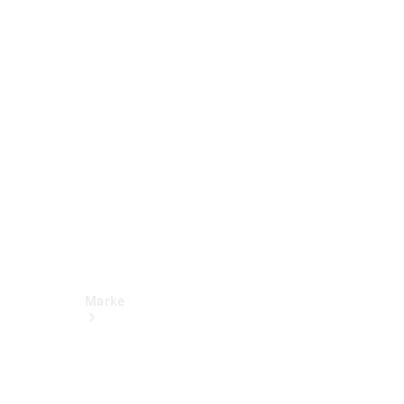
Miete
Mercedes-
Benz Apps
Betriebsanleitungen
Support
Marke