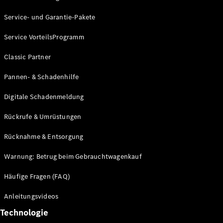
Alle T-
Service- und Garantie-Pakete
Modelle
CLA
Service VorteilsProgramm
Shooting
Elektrisch
Brake
Classic Partner
CLA
Shooting
Neu
Pannen- & Schadenhilfe
Brake
C-Klasse T-
Digitale Schadenmeldung
Modell
C-Klasse T-
Rückrufe & Umrüstungen
Modell All-
Rücknahme & Entsorgung
Terrain
E-Klasse T-
Warnung: Betrug beim Gebrauchtwagenkauf
Modell
E-Klasse T-
Häufige Fragen (FAQ)
Modell All-
Terrain
Anleitungsvideos
Technologie
Konfigurator