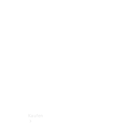
Konfigurator
Probefahrt
Mercedes-Benz Store
Kaufen