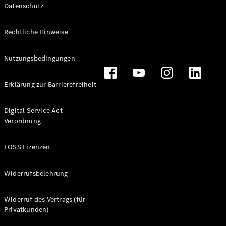
Datenschutz
Rechtliche Hinweise
Nutzungsbedingungen
Erklärung zur Barrierefreiheit
Alle
Digital Service Act
Cabriolets
Verordnung
CLE
Cabriolet
Mercedes-
FOSS Lizenzen
AMG SL
Roadster
Widerrufsbelehrung
Mercedes-
Maybach SL
Monogram
Widerruf des Vertrags (für
Series
Privatkunden)