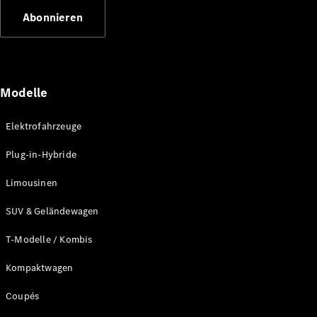
E-Klasse
Abonnieren
Limousine
S-Klasse
S-Klasse
Lang
Mercedes-
Modelle
Maybach
Neu
S-Klasse
Elektrofahrzeuge
Konfigurator
Plug-in-Hybride
Probefahrt
Mercedes-
Limousinen
Benz Store
SUV & Geländewagen
SUV & Geländewagen
T-Modelle / Kombis
Kompaktwagen
Coupés