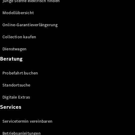
Junge Sterne elektrisch finden
Mercedes-
Maybach
Modellübersicht
Neu
GLS
Online-Garantieverlängerung
G-
Elektrisch
Klasse
Collection kaufen
G-Klasse
Dienstwagen
Konfigurator
Beratung
Probefahrt
Mercedes-
Benz Store
Probefahrt buchen
T-Modelle / Kombis
Standortsuche
Digitale Extras
Services
Servicetermin vereinbaren
Betriebsanleitungen