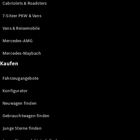
Cabriolets & Roadsters
Alle SUVs
EQA
Elektrisch
7-Sitzer PKW & Vans
EQE
Elektrisch
SUV
Vans & Reisemobile
EQS
Elektrisch
Mercedes-AMG
SUV
Mercedes-
Mercedes-Maybach
Maybach
Elektrisch
EQS SUV
Kaufen
GLA
GLA
Neu
Elektrisch
Fahrzeugangebote
GLA
Neu
GLB
Elektrisch
Konfigurator
GLB
GLC
Elektrisch
Neuwagen finden
GLC
GLC Coupé
Gebrauchtwagen finden
GLE
Neu
GLE
Junge Sterne finden
Neu
Coupé
GLS
Neu