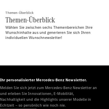
Plug-in-Hybrid Modelle
Themen-Überblick
Limousinen
Themen-Überblick
Wählen Sie zwischen sechs Themenbereichen Ihre
Wunschinhalte aus und generieren Sie sich Ihren
individuellen Wunschnewsletter!
Alle
Limousinen
CLA
Elektrisch
CLA
C-Klasse
Limousine
Ihr personalisierter Mercedes-Benz Newsletter.
C-Klasse
Neu
Elektrisch
Limousine
Melden Sie sich jetzt zum Mercedes-Benz Newsletter an
EQE
und erleben Sie Innovationen, E-Mobilität,
Elektrisch
Limousine
Nachhaltigkeit und die Highlights unserer Modelle in
EQS
Echtzeit ‒ so persönlich wie noch nie.
Neu
Elektrisch
Limousine