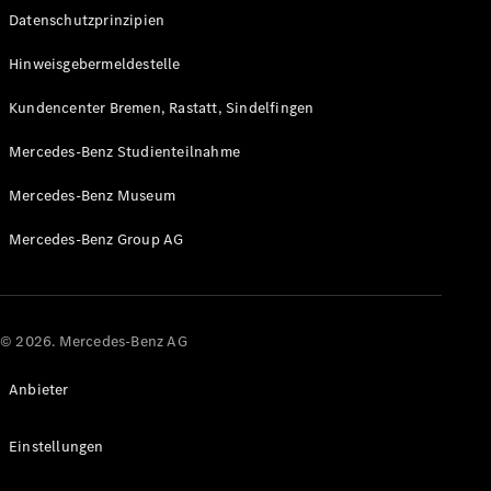
Datenschutzprinzipien
Hinweisgebermeldestelle
Kundencenter Bremen, Rastatt, Sindelfingen
Alle Coupés
Mercedes-Benz Studienteilnahme
CLE Coupé
Mercedes-
Mercedes-Benz Museum
AMG GT
Mercedes-Benz Group AG
Coupé
Mercedes-
AMG GT
Neu
Elektrisch
4-Türer
Coupé
© 2026. Mercedes-Benz AG
Anbieter
Konfigurator
Probefahrt
Mercedes-
Einstellungen
Benz Store
Cabriolets & Roadster