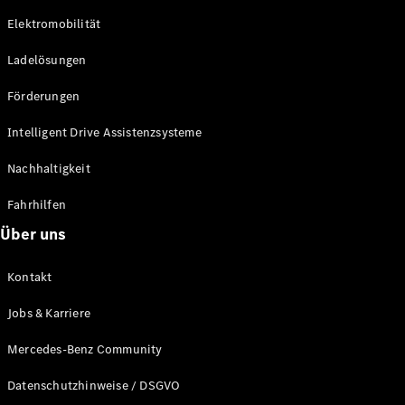
Probefahrt
Elektromobilität
Mercedes-
Benz Store
Ladelösungen
Kompaktwagen
Förderungen
Intelligent Drive Assistenzsysteme
Nachhaltigkeit
Alle
Fahrhilfen
Kompaktlimousinen
Über uns
A-Klasse
Kompaktlimousine
B-Klasse
Kontakt
Jobs & Karriere
Konfigurator
Probefahrt
Mercedes-Benz Community
Mercedes-
Benz Store
Datenschutzhinweise / DSGVO
Coupés