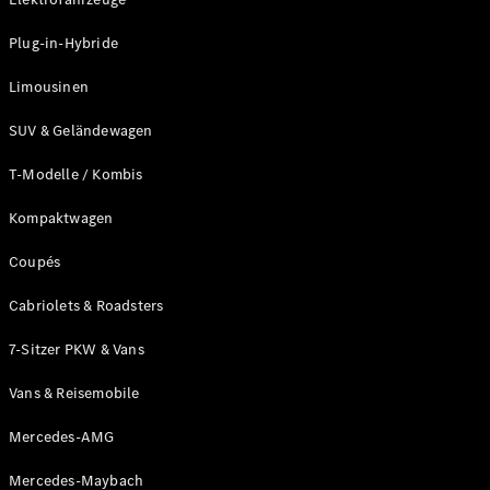
Alle T-
Plug-in-Hybride
Modelle
CLA
Limousinen
Shooting
Elektrisch
Brake
SUV & Geländewagen
CLA
Shooting
Neu
T-Modelle / Kombis
Brake
C-Klasse T-
Kompaktwagen
Modell
C-Klasse T-
Coupés
Modell All-
Terrain
Cabriolets & Roadsters
E-Klasse T-
Modell
7-Sitzer PKW & Vans
E-Klasse T-
Vans & Reisemobile
Modell All-
Terrain
Mercedes-AMG
Konfigurator
Mercedes-Maybach