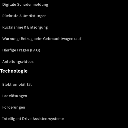
Digitale Schadenmeldung
Rückrufe & Umrüstungen
Rücknahme & Entsorgung
Warnung: Betrug beim Gebrauchtwagenkauf
Häufige Fragen (FAQ)
Alle
Anleitungsvideos
Cabriolets
CLE
Technologie
Cabriolet
Mercedes-
Elektromobilität
AMG SL
Roadster
Ladelösungen
Mercedes-
Maybach SL
Förderungen
Monogram
Series
Intelligent Drive Assistenzsysteme