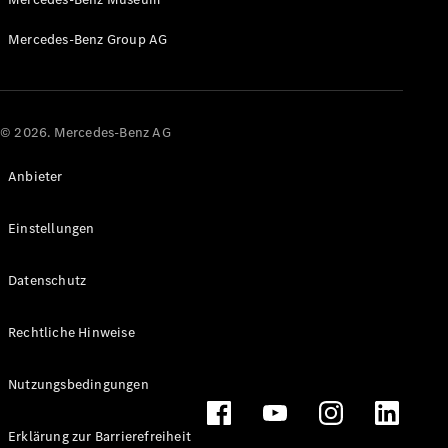
Mercedes-Benz Group AG
© 2026. Mercedes-Benz AG
Alle Vans
EQV
Elektrisch
Anbieter
V-Klasse
Marco Polo
Einstellungen
Marco Polo
Horizon
Datenschutz
Konfigurator
Probefahrt
Rechtliche Hinweise
Mercedes-
Benz Store
Nutzungsbedingungen
Gewerbliche Transporter
Erklärung zur Barrierefreiheit