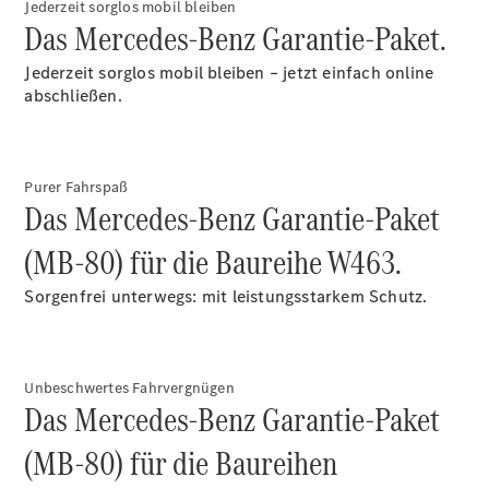
Jederzeit sorglos mobil bleiben
Das Mercedes-Benz Garantie-Paket.
Alle SUVs
EQA
Elektrisch
Jederzeit sorglos mobil bleiben – jetzt einfach online
EQE
Elektrisch
abschließen.
SUV
EQS
Elektrisch
SUV
Mercedes-
Purer Fahrspaß
Maybach
Elektrisch
Das Mercedes-Benz Garantie-Paket
EQS SUV
GLA
(MB-80) für die Baureihe W463.
GLA
Neu
Elektrisch
GLA
Neu
Sorgenfrei unterwegs: mit leistungsstarkem Schutz.
GLB
Elektrisch
GLB
GLC
Elektrisch
GLC
Unbeschwertes Fahrvergnügen
GLC Coupé
Das Mercedes-Benz Garantie-Paket
GLE
Neu
GLE
(MB-80) für die Baureihen
Neu
Coupé
GLS
Neu