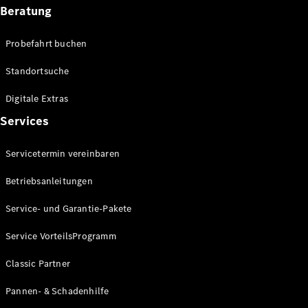
Beratung
Probefahrt buchen
Standortsuche
Alle Coupés
Digitale Extras
CLE Coupé
Services
Mercedes-
AMG GT
Coupé
Servicetermin vereinbaren
Mercedes-
AMG GT
Betriebsanleitungen
Neu
Elektrisch
4-Türer
Coupé
Service- und Garantie-Pakete
Service VorteilsProgramm
Konfigurator
Probefahrt
Classic Partner
Mercedes-
Benz Store
Pannen- & Schadenhilfe
Cabriolets & Roadster