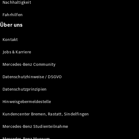
Nachhaltigkeit
Konfigurator
Probefahrt
Fahrhilfen
Mercedes-
Über uns
Benz Store
Grand Limousine
Kontakt
Jobs & Karriere
Mercedes-Benz Community
Datenschutzhinweise / DSGVO
VLE
Neu
Elektrisch
Datenschutzprinzipien
Hinweisgebermeldestelle
Konfigurator
Probefahrt
Kundencenter Bremen, Rastatt, Sindelfingen
Mercedes-
Benz Store
Mercedes-Benz Studienteilnahme
Vans & Reisemobile
Mercedes-Benz Museum