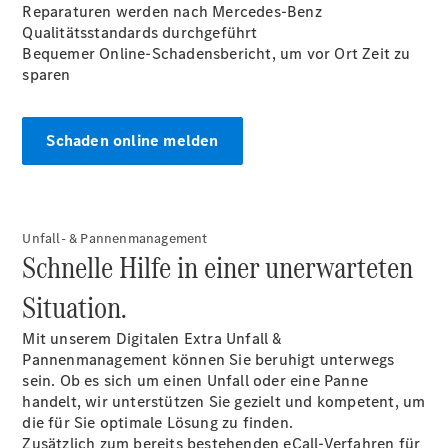
Reparaturen werden nach Mercedes-Benz
E-Klasse
Qualitätsstandards durchgeführt
Limousine
Bequemer Online-Schadensbericht, um vor Ort Zeit zu
S-Klasse
sparen
S-Klasse
Lang
Mercedes-
Maybach
Schaden online melden
Neu
S-Klasse
Konfigurator
Probefahrt
Unfall- & Pannenmanagement
Schnelle Hilfe in einer unerwarteten
Mercedes-
Benz Store
Situation.
SUV & Geländewagen
Mit unserem Digitalen
Extra
Unfall &
Pannenmanagement können Sie beruhigt unterwegs
sein. Ob es sich um einen Unfall oder eine Panne
handelt, wir unterstützen Sie gezielt und kompetent, um
die für Sie optimale Lösung zu finden.
Zusätzlich zum bereits bestehenden eCall-Verfahren für