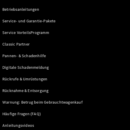
Betriebsanleitungen
Service- und Garantie-Pakete
Service VorteilsProgramm
Alle Vans
Classic Partner
EQV
Elektrisch
V-Klasse
Pannen- & Schadenhilfe
Marco Polo
Marco Polo
Digitale Schadenmeldung
Horizon
Rückrufe & Umrüstungen
Konfigurator
Rücknahme & Entsorgung
Probefahrt
Mercedes-
Warnung: Betrug beim Gebrauchtwagenkauf
Benz Store
Häufige Fragen (FAQ)
Gewerbliche Transporter
Anleitungsvideos