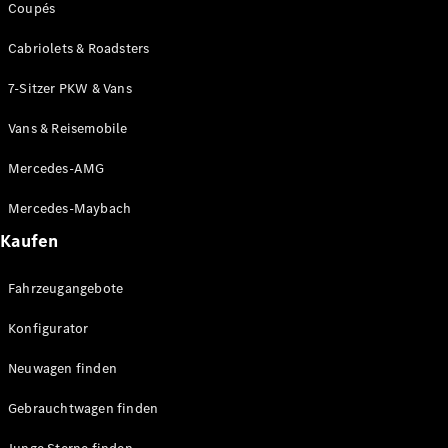
Coupés
Cabriolets & Roadsters
7-Sitzer PKW & Vans
Vans & Reisemobile
Mercedes-AMG
Alle
Mercedes-Maybach
Cabriolets
Kaufen
CLE
Cabriolet
Mercedes-
Fahrzeugangebote
AMG SL
Roadster
Konfigurator
Mercedes-
Neuwagen finden
Maybach SL
Monogram
Gebrauchtwagen finden
Series