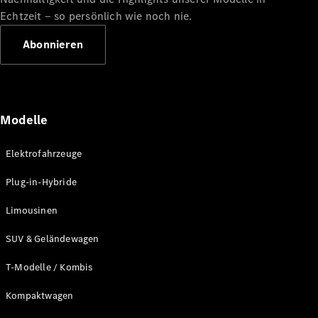
Echtzeit ‒ so persönlich wie noch nie.
Abonnieren
Alle Coupés
CLE Coupé
Modelle
Mercedes-
AMG GT
Elektrofahrzeuge
Coupé
Mercedes-
Plug-in-Hybride
AMG GT
Neu
Elektrisch
4-Türer
Limousinen
Coupé
SUV & Geländewagen
Konfigurator
T-Modelle / Kombis
Probefahrt
Mercedes-
Kompaktwagen
Benz Store
Cabriolets & Roadster