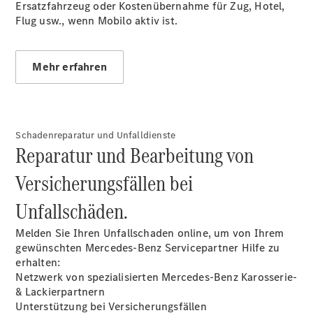
Ersatzfahrzeug oder Kostenübernahme für Zug, Hotel,
Plug-in-Hybrid Modelle
Flug usw., wenn Mobilo aktiv ist.
Limousinen
Mehr erfahren
Schadenreparatur und Unfalldienste
Alle
Reparatur und Bearbeitung von
Limousinen
Versicherungsfällen bei
CLA
Elektrisch
CLA
Unfallschäden.
C-Klasse
Limousine
Melden Sie Ihren Unfallschaden online, um von Ihrem
C-Klasse
Neu
Elektrisch
gewünschten Mercedes-Benz Servicepartner Hilfe zu
Limousine
erhalten:
EQE
Elektrisch
Netzwerk von spezialisierten Mercedes-Benz Karosserie-
Limousine
& Lackierpartnern
EQS
Neu
Elektrisch
Unterstützung bei Versicherungsfällen
Limousine