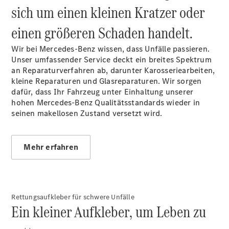
sich um einen kleinen Kratzer oder
Alle T-
Modelle
einen größeren Schaden handelt.
CLA
Shooting
Elektrisch
Wir bei Mercedes-Benz wissen, dass Unfälle passieren.
Brake
Unser umfassender Service deckt ein breites Spektrum
CLA
an Reparaturverfahren ab, darunter Karosseriearbeiten,
Shooting
Neu
kleine Reparaturen und Glasreparaturen. Wir sorgen
Brake
dafür, dass Ihr Fahrzeug unter Einhaltung unserer
C-Klasse T-
hohen Mercedes-Benz Qualitätsstandards wieder in
Modell
seinen makellosen Zustand versetzt wird.
C-Klasse T-
Modell All-
Terrain
Mehr erfahren
E-Klasse T-
Modell
E-Klasse T-
Modell All-
Terrain
Rettungsaufkleber für schwere Unfälle
Ein kleiner Aufkleber, um Leben zu
Konfigurator