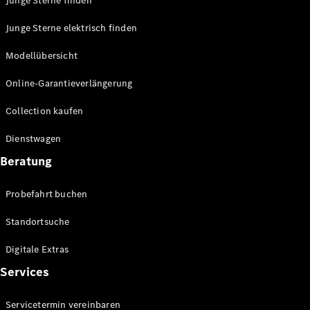
Junge Sterne finden
Konfigurator
Probefahrt
Junge Sterne elektrisch finden
Mercedes-
Modellübersicht
Benz Store
Grand Limousine
Online-Garantieverlängerung
Collection kaufen
Dienstwagen
Beratung
VLE
Probefahrt buchen
Neu
Elektrisch
Standortsuche
Konfigurator
Probefahrt
Digitale Extras
Mercedes-
Services
Benz Store
Vans & Reisemobile
Servicetermin vereinbaren