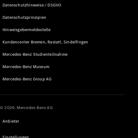
Datenschutzhinweise / DSGVO
Datenschutzprinzipien
Hinweisgebermeldestelle
Neuwagen
für
Kundencenter Bremen, Rastatt, Sindelfingen
Privatkunden
Neuwagen für
Mercedes-Benz Studienteilnahme
Geschäftskunden
Gebrauchtwagen
Mercedes-Benz Museum
Mercedes-Benz Group AG
Angebote
Online-
Aktionen
Leasing &
Finanzierung
© 2026. Mercedes-Benz AG
Flotten- &
Geschäftskunden
Anbieter
Junge
Sterne
Einstellungen
Junge