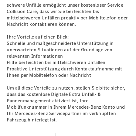
schwere Unfälle ermöglicht unser kostenloser Service
Alle SUVs
Collision Care, dass wir Sie bei leichten bis
EQA
Elektrisch
mittelschweren Unfällen proaktiv per Mobiltelefon oder
EQE
Nachricht kontaktieren können.
Elektrisch
SUV
EQS
Ihre Vorteile auf einen Blick:
Elektrisch
SUV
Schnelle und maßgeschneiderte Unterstützung in
Mercedes-
unerwarteten Situationen auf der Grundlage von
Maybach
Elektrisch
relevanten Informationen
EQS SUV
Hilfe bei leichten bis mittelschweren Unfällen
GLA
Proaktive Unterstützung durch Kontaktaufnahme mit
GLA
Neu
Elektrisch
Ihnen per Mobiltelefon oder Nachricht
GLA
Neu
GLB
Elektrisch
Um all diese Vorteile zu nutzen, stellen Sie bitte sicher,
GLB
dass das kostenlose Digitale
Extra
Unfall- &
GLC
Elektrisch
Pannenmanagement aktiviert ist, Ihre
GLC
Mobilfunknummer in Ihrem Mercedes-Benz Konto und
GLC Coupé
Ihr Mercedes-Benz Servicepartner im verknüpften
GLE
Neu
Fahrzeug hinterlegt ist.
GLE
Neu
Coupé
GLS
Neu