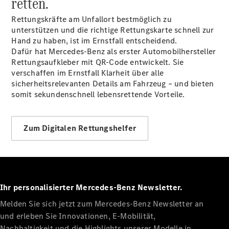
retten.
Probefahrt
Mercedes-
Rettungskräfte am Unfallort bestmöglich zu
Benz Store
unterstützen und die richtige Rettungskarte schnell zur
Kompaktwagen
Hand zu haben, ist im Ernstfall entscheidend.
Dafür hat Mercedes-Benz als erster Automobilhersteller
Rettungsaufkleber mit QR-Code entwickelt. Sie
verschaffen im Ernstfall Klarheit über alle
sicherheitsrelevanten Details am Fahrzeug – und bieten
somit sekundenschnell lebensrettende Vorteile.
Alle
Kompaktlimousinen
Zum Digitalen Rettungshelfer
A-Klasse
Kompaktlimousine
B-Klasse
Konfigurator
Ihr personalisierter Mercedes-Benz Newsletter.
Probefahrt
Mercedes-
Melden Sie sich jetzt zum Mercedes-Benz Newsletter an
Benz Store
und erleben Sie Innovationen, E-Mobilität,
Coupés
Nachhaltigkeit und die Highlights unserer Modelle in