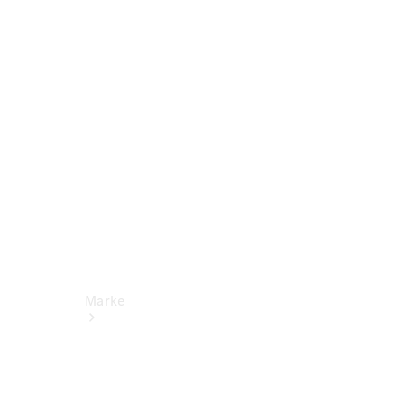
Miete
Mercedes-
Benz Apps
Betriebsanleitungen
Support
Marke