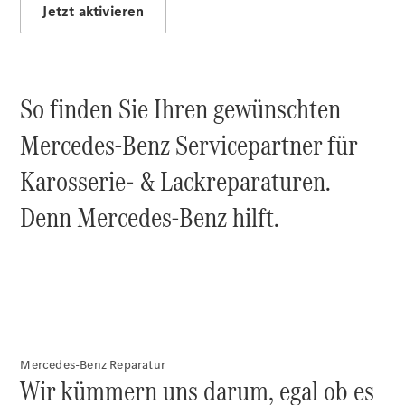
Jetzt aktivieren
Mercedes-
Maybach
Neu
GLS
G-
Elektrisch
Klasse
So finden Sie Ihren gewünschten
G-Klasse
Mercedes-Benz Servicepartner für
Konfigurator
Karosserie- & Lackreparaturen.
Probefahrt
Mercedes-
Denn Mercedes-Benz hilft.
Benz Store
T-Modelle / Kombis
Mercedes-Benz Reparatur
Wir kümmern uns darum, egal ob es