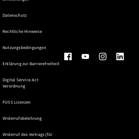
Sterne
elektrisch
Datenschutz
Konfigurator
Rechtliche Hinweise
Probefahrt
buchen
Nutzungsbedingungen
Digitale
Erklärung zur Barrierefreiheit
Extras
Service- &
Garantie-
Digital Service Act
Pakete
Verordnung
Technisches
Zubehör &
FOSS Lizenzen
Collection
Widerrufsbelehrung
Widerruf des Vertrags (für