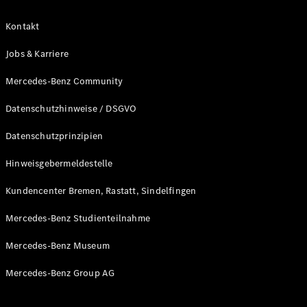
Kontakt
Jobs & Karriere
Neuwagen
Mercedes-Benz Community
für
Privatkunden
Datenschutzhinweise / DSGVO
Neuwagen für
Geschäftskunden
Datenschutzprinzipien
Gebrauchtwagen
Hinweisgebermeldestelle
Angebote
Kundencenter Bremen, Rastatt, Sindelfingen
Online-
Aktionen
Mercedes-Benz Studienteilnahme
Leasing &
Finanzierung
Mercedes-Benz Museum
Flotten- &
Geschäftskunden
Mercedes-Benz Group AG
Junge
Sterne
Junge