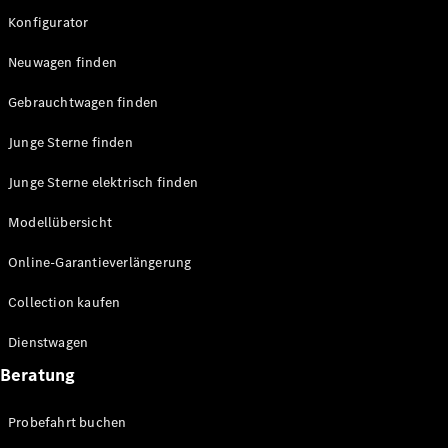
Konfigurator
Konfigurator
Probefahrt
Mercedes-
Neuwagen finden
Benz Store
Grand Limousine
Gebrauchtwagen finden
Junge Sterne finden
Junge Sterne elektrisch finden
Modellübersicht
Online-Garantieverlängerung
VLE
Neu
Elektrisch
Collection kaufen
Konfigurator
Dienstwagen
Probefahrt
Beratung
Mercedes-
Benz Store
Vans & Reisemobile
Probefahrt buchen