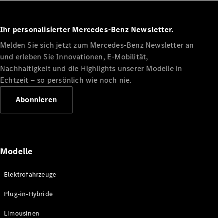
Ihr personalisierter Mercedes-Benz Newsletter.
Melden Sie sich jetzt zum Mercedes-Benz Newsletter an
und erleben Sie Innovationen, E-Mobilität,
Alle Coupés
Nachhaltigkeit und die Highlights unserer Modelle in
CLE Coupé
Echtzeit ‒ so persönlich wie noch nie.
Mercedes-
AMG GT
Abonnieren
Coupé
Mercedes-
AMG GT
Neu
Elektrisch
4-Türer
Coupé
Modelle
Konfigurator
Elektrofahrzeuge
Probefahrt
Plug-in-Hybride
Mercedes-
Benz Store
Limousinen
Cabriolets & Roadster