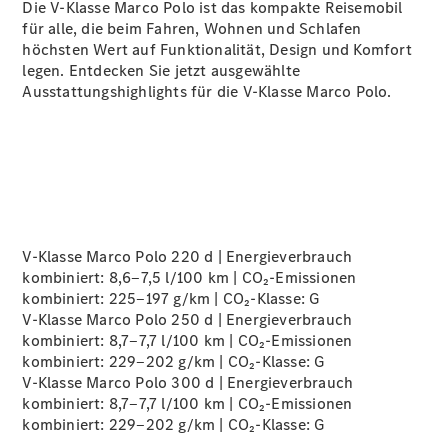
Die V-Klasse Marco Polo ist das kompakte Reisemobil
Plug-in-Hybrid Modelle
für alle, die beim Fahren, Wohnen und Schlafen
höchsten Wert auf Funktionalität, Design und Komfort
Limousinen
legen. Entdecken Sie jetzt ausgewählte
Ausstattungshighlights für die V-Klasse Marco Polo.
Alle
Limousinen
CLA
Elektrisch
V-Klasse Marco Polo 220 d | Energieverbrauch
CLA
kombiniert: 8,6‒7,5 l/100 km | CO₂-Emissionen
C-Klasse
kombiniert: 225‒197 g/km | CO₂-Klasse:
G
Limousine
V-Klasse Marco Polo 250 d | Energieverbrauch
C-Klasse
kombiniert: 8,7‒7,7 l/100 km | CO₂-Emissionen
Neu
Elektrisch
Limousine
kombiniert: 229‒202 g/km | CO₂-Klasse:
G
EQE
V-Klasse Marco Polo 300 d | Energieverbrauch
Elektrisch
Limousine
kombiniert: 8,7‒7,7 l/100 km | CO₂-Emissionen
EQS
kombiniert: 229‒202 g/km | CO₂-Klasse:
G
Neu
Elektrisch
Limousine