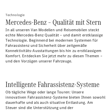
E-Klasse
Limousine
S-Klasse
Technologie
S-Klasse
Mercedes-Benz – Qualität mit Stern
Lang
Mercedes-
In all unseren Van Modellen und Reisemobilen steckt
Maybach
echte Mercedes-Benz Qualität – und damit erstklassige
Neu
S-Klasse
Technologie. Beginnend bei modernen Systemen für
Fahrassistenz und Sicherheit über zeitgemäße
Konnektivitäts-Ausstattungen bis hin zu erstklassigem
Konfigurator
Komfort. Entdecken Sie jetzt mehr zu diesen Themen –
Probefahrt
und den Vorzügen unserer Fahrzeuge.
Mercedes-
Benz Store
SUV & Geländewagen
Intelligente Fahrassistenz-Systeme
Ob tägliche Wege oder lange Touren: Unsere
innovativen
Fahrassistenz-Systeme
bieten Ihnen sowohl
dauerhafte und als auch situative Entlastung. Am
Steuer sind die Unterstützung und der