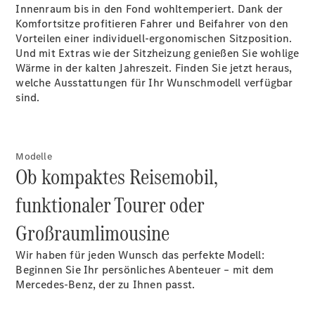
Innenraum bis in den Fond wohltemperiert. Dank der
Alle T-
Komfortsitze profitieren Fahrer und Beifahrer von den
Modelle
Vorteilen einer individuell-ergonomischen Sitzposition.
CLA
Und mit Extras wie der Sitzheizung genießen Sie wohlige
Shooting
Elektrisch
Wärme in der kalten Jahreszeit. Finden Sie jetzt heraus,
Brake
welche Ausstattungen für Ihr Wunschmodell verfügbar
CLA
sind.
Shooting
Neu
Brake
C-Klasse T-
Modell
Modelle
C-Klasse T-
Ob kompaktes Reisemobil,
Modell All-
Terrain
funktionaler Tourer oder
E-Klasse T-
Modell
Großraumlimousine
E-Klasse T-
Modell All-
Wir haben für jeden Wunsch das perfekte Modell:
Terrain
Beginnen Sie Ihr persönliches Abenteuer – mit dem
Mercedes-Benz, der zu Ihnen passt.
Konfigurator