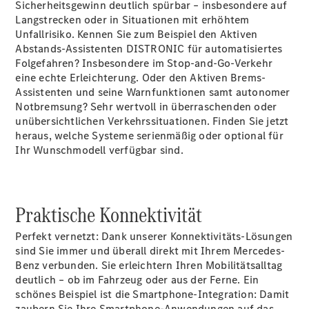
Sicherheitsgewinn deutlich spürbar – insbesondere auf
Alle SUVs
Langstrecken oder in Situationen mit erhöhtem
EQA
Unfallrisiko. Kennen Sie zum Beispiel den Aktiven
Elektrisch
EQE
Abstands-Assistenten DISTRONIC für automatisiertes
Elektrisch
SUV
Folgefahren? Insbesondere im Stop-and-Go-Verkehr
EQS
eine echte Erleichterung. Oder den Aktiven Brems-
Elektrisch
SUV
Assistenten und seine Warnfunktionen samt autonomer
Mercedes-
Notbremsung? Sehr wertvoll in überraschenden oder
Maybach
unübersichtlichen Verkehrssituationen. Finden Sie jetzt
Elektrisch
EQS SUV
heraus, welche Systeme serienmäßig oder optional für
GLA
Ihr Wunschmodell verfügbar sind.
GLA
Neu
Elektrisch
GLA
Neu
GLB
Elektrisch
Praktische Konnektivität
GLB
GLC
Elektrisch
Perfekt vernetzt: Dank unserer Konnektivitäts-Lösungen
GLC
sind Sie immer und überall direkt mit Ihrem Mercedes-
GLC Coupé
Benz verbunden. Sie erleichtern Ihren Mobilitätsalltag
GLE
Neu
deutlich – ob im Fahrzeug oder aus der Ferne. Ein
GLE
Neu
schönes Beispiel ist die Smartphone-Integration: Damit
Coupé
zaubern Sie Ihre Smartphone-Anwendungen auf das
GLS
Neu