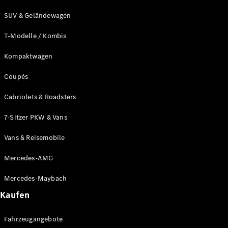
SUV & Geländewagen
T-Modelle / Kombis
Kompaktwagen
Coupés
Cabriolets & Roadsters
Alle
Cabriolets
7-Sitzer PKW & Vans
CLE
Cabriolet
Vans & Reisemobile
Mercedes-
AMG SL
Mercedes-AMG
Roadster
Mercedes-
Mercedes-Maybach
Maybach SL
Kaufen
Monogram
Series
Fahrzeugangebote