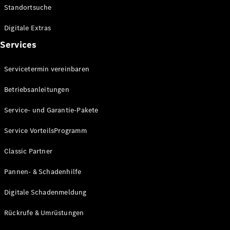
Standortsuche
Digitale Extras
Services
Servicetermin vereinbaren
Alle Vans
EQV
Elektrisch
Betriebsanleitungen
V-Klasse
Marco Polo
Service- und Garantie-Pakete
Marco Polo
Horizon
Service VorteilsProgramm
Classic Partner
Konfigurator
Probefahrt
Pannen- & Schadenhilfe
Mercedes-
Benz Store
Digitale Schadenmeldung
Rückrufe & Umrüstungen
Gewerbliche Transporter