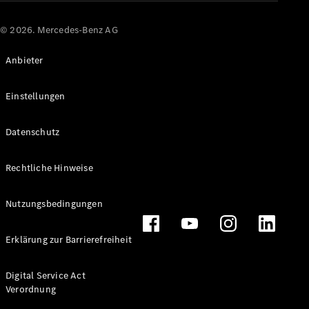
Sterne
elektrisch
© 2026. Mercedes-Benz AG
Anbieter
Konfigurator
Probefahrt
buchen
Einstellungen
Digitale
Datenschutz
Extras
Service- &
Rechtliche Hinweise
Garantie-
Pakete
Nutzungsbedingungen
Technisches
Zubehör &
Collection
Erklärung zur Barrierefreiheit
Digital Service Act
Verordnung