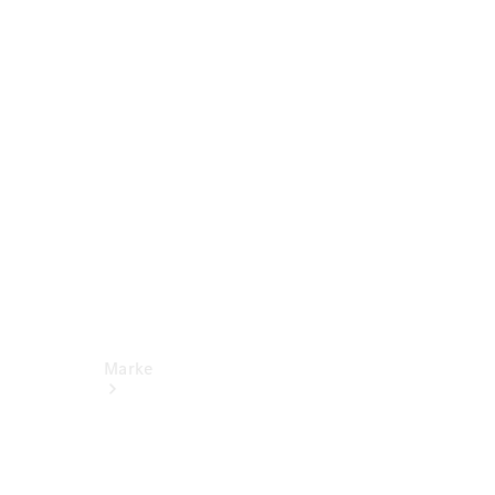
Miete
Mercedes-
Benz Apps
Betriebsanleitungen
Support
Marke