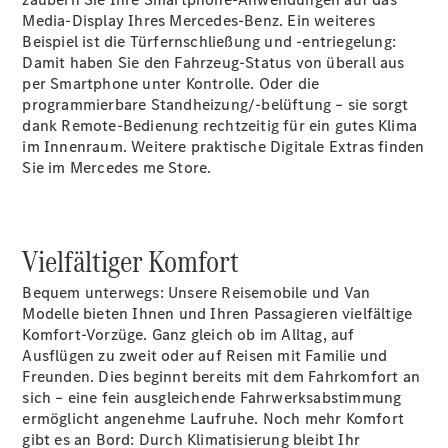
Media-Display Ihres Mercedes-Benz. Ein weiteres
Mercedes-
Beispiel ist die Türfernschließung und -entriegelung:
Maybach
Neu
Damit haben Sie den Fahrzeug-Status von überall aus
GLS
per Smartphone unter Kontrolle. Oder die
G-
Elektrisch
programmierbare
Klasse
Standheizung/-belüftung
– sie sorgt
dank Remote-Bedienung rechtzeitig für ein gutes Klima
G-Klasse
im Innenraum. Weitere praktische Digitale Extras finden
Sie im Mercedes me
Store.
Konfigurator
Probefahrt
Mercedes-
Benz Store
Vielfältiger Komfort
T-Modelle / Kombis
Bequem unterwegs: Unsere Reisemobile und Van
Modelle bieten Ihnen und Ihren Passagieren vielfältige
Komfort-Vorzüge. Ganz gleich ob im Alltag, auf
Ausflügen zu zweit oder auf Reisen mit Familie und
Freunden. Dies beginnt bereits mit dem Fahrkomfort an
sich – eine fein ausgleichende Fahrwerksabstimmung
ermöglicht angenehme Laufruhe. Noch mehr Komfort
gibt es an Bord: Durch Klimatisierung bleibt Ihr