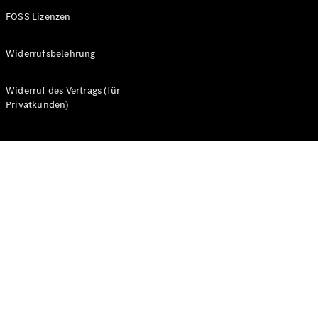
FOSS Lizenzen
Widerrufsbelehrung
Widerruf des Vertrags (für
Räder &
Privatkunden)
Reifen
Fahrzeugzubehör
Ladezubehör
Collection
Original-
Pflegeprodukte