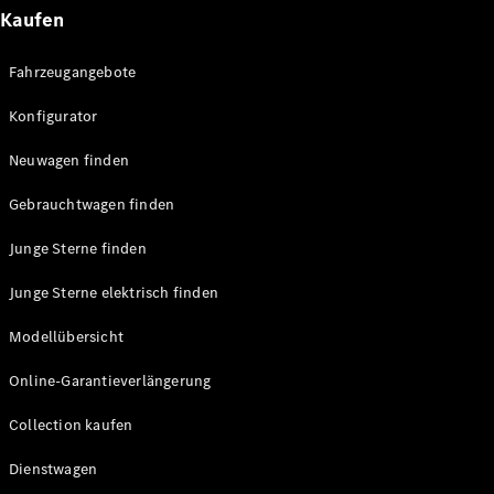
E-Klasse
Kaufen
Limousine
S-Klasse
Fahrzeugangebote
S-Klasse
Lang
Konfigurator
Mercedes-
Maybach
Neu
Neuwagen finden
S-Klasse
Gebrauchtwagen finden
Konfigurator
Junge Sterne finden
Probefahrt
Mercedes-
Junge Sterne elektrisch finden
Benz Store
SUV & Geländewagen
Modellübersicht
Online-Garantieverlängerung
Collection kaufen
Dienstwagen