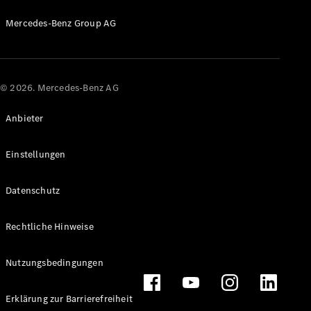
Probefahrt
Mercedes-
Mercedes-Benz Group AG
Benz Store
Kompaktwagen
© 2026. Mercedes-Benz AG
Anbieter
Alle
Einstellungen
Kompaktlimousinen
A-Klasse
Datenschutz
Kompaktlimousine
B-Klasse
Rechtliche Hinweise
Konfigurator
Probefahrt
Nutzungsbedingungen
Mercedes-
Benz Store
Erklärung zur Barrierefreiheit
Coupés