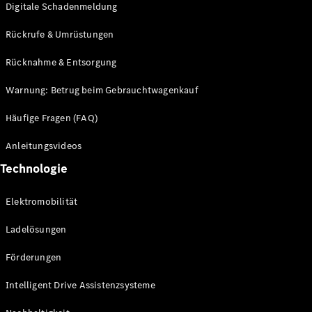
Digitale Schadenmeldung
Mercedes-
Maybach
Neu
Rückrufe & Umrüstungen
GLS
G-
Rücknahme & Entsorgung
Elektrisch
Klasse
G-Klasse
Warnung: Betrug beim Gebrauchtwagenkauf
Häufige Fragen (FAQ)
Konfigurator
Probefahrt
Anleitungsvideos
Mercedes-
Technologie
Benz Store
T-Modelle / Kombis
Elektromobilität
Ladelösungen
Förderungen
Intelligent Drive Assistenzsysteme