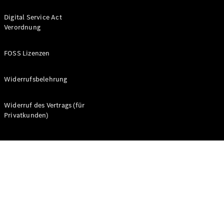
Digital Service Act
Verordnung
FOSS Lizenzen
Alle Coupés
CLE Coupé
Widerrufsbelehrung
Mercedes-
AMG GT
Widerruf des Vertrags (für
Coupé
Privatkunden)
Mercedes-
AMG GT
Neu
Elektrisch
4-Türer
Coupé
Konfigurator
Probefahrt
Mercedes-
Benz Store
Cabriolets & Roadster