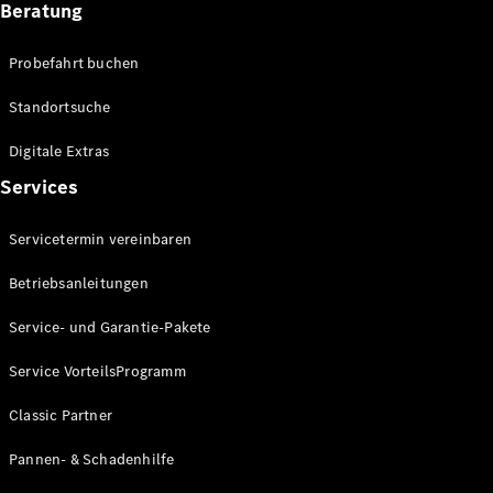
Beratung
Alle SUVs
EQA
Elektrisch
Probefahrt buchen
EQE
Elektrisch
SUV
Standortsuche
EQS
Elektrisch
SUV
Digitale Extras
Mercedes-
Services
Maybach
Elektrisch
EQS SUV
GLA
Servicetermin vereinbaren
GLA
Neu
Elektrisch
Betriebsanleitungen
GLA
Neu
GLB
Elektrisch
Service- und Garantie-Pakete
GLB
GLC
Elektrisch
Service VorteilsProgramm
GLC
GLC Coupé
Classic Partner
GLE
Neu
GLE
Pannen- & Schadenhilfe
Neu
Coupé
GLS
Neu