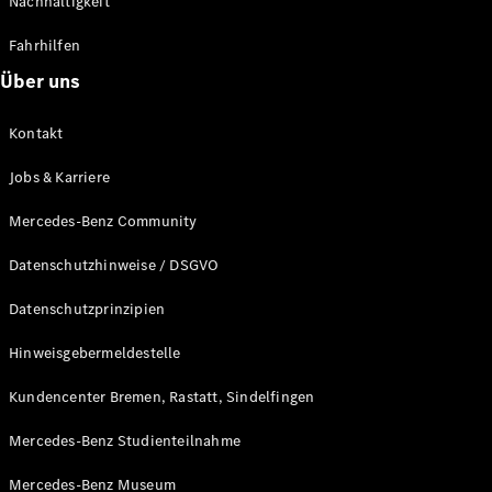
Nachhaltigkeit
Alle T-
Fahrhilfen
Modelle
CLA
Über uns
Shooting
Elektrisch
Brake
Kontakt
CLA
Shooting
Neu
Jobs & Karriere
Brake
C-Klasse T-
Mercedes-Benz Community
Modell
C-Klasse T-
Datenschutzhinweise / DSGVO
Modell All-
Terrain
Datenschutzprinzipien
E-Klasse T-
Modell
Hinweisgebermeldestelle
E-Klasse T-
Modell All-
Kundencenter Bremen, Rastatt, Sindelfingen
Terrain
Mercedes-Benz Studienteilnahme
Konfigurator
Mercedes-Benz Museum