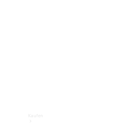
Konfigurator
Probefahrt
Mercedes-Benz Store
Kaufen