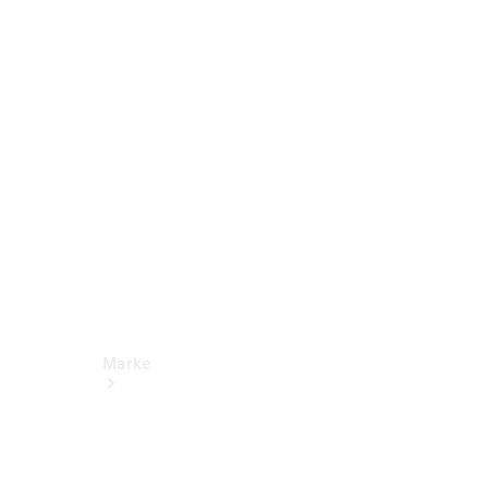
Miete
Mercedes-
Benz Apps
Betriebsanleitungen
Support
Marke