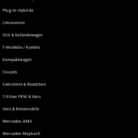
Plug-in-Hybrid Modelle
Plug-in-Hybride
Limousinen
Limousinen
SUV & Geländewagen
T-Modelle / Kombis
Kompaktwagen
Alle
Limousinen
Coupés
CLA
Elektrisch
CLA
Cabriolets & Roadsters
C-Klasse
7-Sitzer PKW & Vans
Limousine
C-Klasse
Neu
Elektrisch
Vans & Reisemobile
Limousine
EQE
Elektrisch
Mercedes-AMG
Limousine
EQS
Neu
Elektrisch
Mercedes-Maybach
Limousine