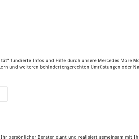
Alle T-
Modelle
CLA
Shooting
Elektrisch
Brake
CLA
Shooting
Neu
Brake
C-Klasse T-
ität" fundierte Infos und Hilfe durch unsere Mercedes More M
Modell
llern und weiteren behindertengerechten Umrüstungen oder Na
C-Klasse T-
Modell All-
Terrain
E-Klasse T-
)
Modell
E-Klasse T-
Modell All-
Terrain
Konfigurator
Ihr persönlicher Berater plant und realisiert gemeinsam mit I