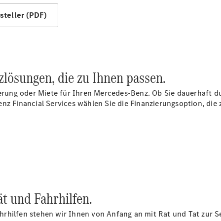
Mercedes-
teller (PDF)
Maybach
Neu
GLS
G-
Elektrisch
Klasse
G-Klasse
nzlösungen, die zu Ihnen passen.
Konfigurator
herung oder Miete für Ihren Mercedes‑Benz. Ob Sie dauerhaft d
Probefahrt
nz Financial Services wählen Sie die Finanzierungsoption, die 
Mercedes-
Benz Store
T-Modelle / Kombis
t und Fahrhilfen.
rhilfen stehen wir Ihnen von Anfang an mit Rat und Tat zur Sei