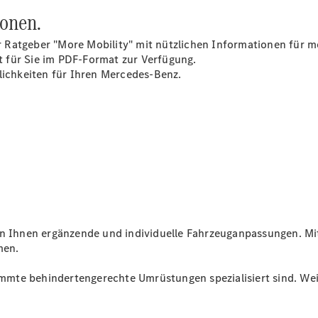
ionen.
Alle SUVs
EQA
Elektrisch
 Ratgeber "More Mobility" mit nützlichen Informationen für m
EQE
Elektrisch
 für Sie im PDF-Format zur Verfügung.
SUV
lichkeiten für Ihren Mercedes-Benz.
EQS
Elektrisch
SUV
Mercedes-
Maybach
Elektrisch
EQS SUV
GLA
GLA
Neu
Elektrisch
GLA
Neu
GLB
Elektrisch
GLB
GLC
Elektrisch
en Ihnen ergänzende und individuelle Fahrzeuganpassungen. Mi
GLC
men.
GLC Coupé
GLE
Neu
timmte behindertengerechte Umrüstungen spezialisiert sind. Wei
GLE
Neu
Coupé
GLS
Neu