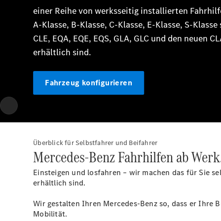
einer Reihe von werksseitig installierten Fahrhilf
A‑Klasse, B‑Klasse, C‑Klasse, E‑Klasse, S‑Klasse
CLE, EQA, EQE, EQS, GLA, GLC und den neuen C
erhältlich sind.
Fahrzeug konfigurieren
Überblick für Selbstfahrer und Beifahrer
Mercedes-Benz Fahrhilfen ab Werk
Einsteigen und losfahren – wir machen das für Sie sel
erhältlich sind.
Wir gestalten Ihren Mercedes-Benz so, dass er Ihre 
Mobilität.