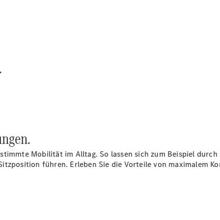
E-Klasse
Limousine
S-Klasse
S-Klasse
Lang
Mercedes-
.
Maybach
Neu
S-Klasse
Konfigurator
Probefahrt
Mercedes-
ungen.
Benz Store
SUV & Geländewagen
timmte Mobilität im Alltag. So lassen sich zum Beispiel durch
itzposition führen. Erleben Sie die Vorteile von maximalem Ko