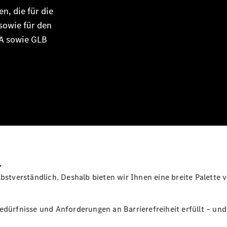
Plug-in-Hybrid Modelle
en, die für die
 sowie für den
Limousinen
LA sowie GLB
Alle
Limousinen
CLA
Elektrisch
CLA
C-Klasse
.
Limousine
C-Klasse
Neu
Elektrisch
bstverständlich. Deshalb bieten wir Ihnen eine breite Palette v
Limousine
EQE
Elektrisch
Limousine
Bedürfnisse und Anforderungen an Barrierefreiheit erfüllt – u
EQS
Neu
Elektrisch
Limousine