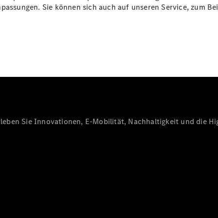
Probefahrt
npassungen. Sie können sich auch auf unseren Service, zum Be
Mercedes-
Benz Store
Kompaktwagen
Alle
Kompaktlimousinen
eben Sie Innovationen, E-Mobilität, Nachhaltigkeit und die Hig
A-Klasse
Kompaktlimousine
B-Klasse
Konfigurator
Probefahrt
Mercedes-
Benz Store
Coupés