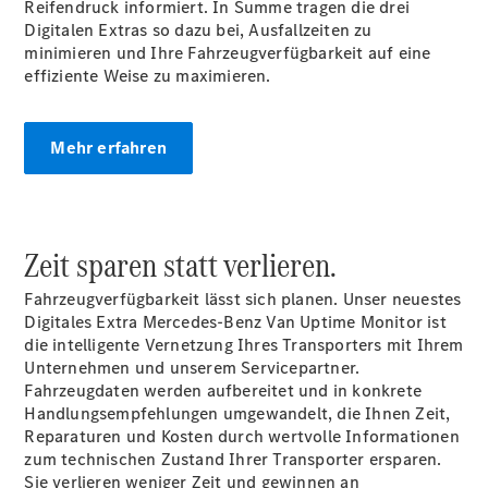
Reifendruck informiert. In Summe tragen die drei
Konfigurator
Digitalen Extras so dazu bei, Ausfallzeiten zu
Probefahrt
minimieren und Ihre Fahrzeugverfügbarkeit auf eine
Mercedes-
effiziente Weise zu maximieren.
Benz Store
Vito
Mehr erfahren
Zeit sparen statt verlieren.
Alle Vito
Fahrzeugverfügbarkeit lässt sich planen. Unser neuestes
Vito
Digitales Extra Mercedes-Benz Van Uptime
Monitor
ist
Kastenwagen
die intelligente Vernetzung Ihres Transporters mit Ihrem
Vito Mixto
Unternehmen und unserem Servicepartner.
Vito Tourer
Fahrzeugdaten werden aufbereitet und in konkrete
Handlungsempfehlungen
umgewandelt, die Ihnen Zeit,
Konfigurator
Reparaturen und Kosten durch wertvolle Informationen
Probefahrt
zum technischen Zustand Ihrer Transporter ersparen.
Mercedes-
Sie verlieren weniger Zeit und gewinnen an