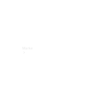
Marke
Kontakt
Nachhaltigkeit
& Zukunft
Tafel-