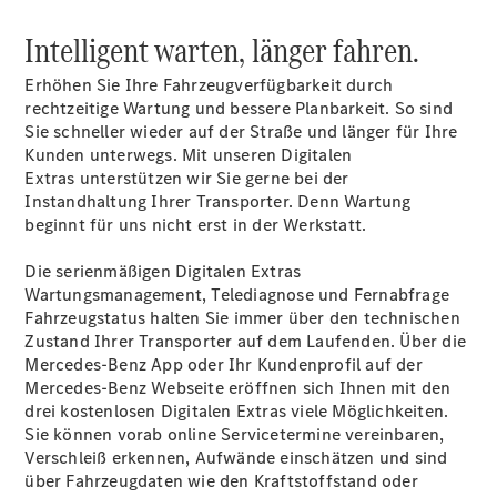
Sprinter
Intelligent warten, länger fahren.
Erhöhen Sie Ihre Fahrzeugverfügbarkeit durch
rechtzeitige Wartung und bessere Planbarkeit. So sind
Sie schneller wieder auf der Straße und länger für Ihre
Kunden unterwegs. Mit unseren Digitalen
Extras
unterstützen wir Sie gerne bei der
Alle
Instandhaltung Ihrer Transporter. Denn Wartung
Sprinter
beginnt für uns nicht erst in der Werkstatt.
Sprinter
Kastenwagen
Die serienmäßigen Digitalen Extras
Sprinter
Wartungsmanagement, Telediagnose und Fernabfrage
Tourer
Fahrzeugstatus halten Sie immer über den technischen
Sprinter
Zustand Ihrer Transporter auf dem Laufenden. Über die
Fahrgestell
Mercedes-Benz App oder Ihr Kundenprofil auf der
Sprinter
Mercedes-Benz Webseite eröffnen sich Ihnen mit den
Fahrgestell
drei kostenlosen Digitalen Extras viele Möglichkeiten.
Doppelkabine
Sie können vorab online Servicetermine vereinbaren,
Sprinter
Verschleiß erkennen, Aufwände einschätzen und sind
Pritschenwagen
über Fahrzeugdaten wie den Kraftstoffstand oder