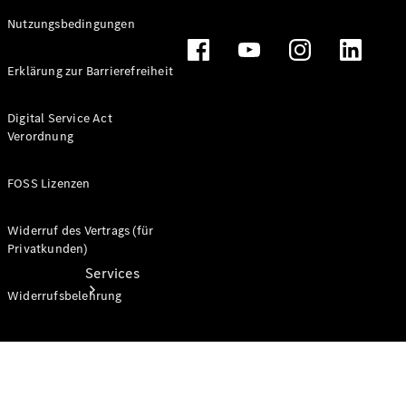
Nutzungsbedingungen
Finanzdienstleistungen
Großkunden
Sprinter
Erklärung zur Barrierefreiheit
Reisemobile
Digital Service Act
Verordnung
FOSS Lizenzen
Widerruf des Vertrags (für
Privatkunden)
Services
Widerrufsbelehrung