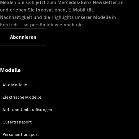
Melden Sie sich jetzt zum Mercedes-Benz Newsletter an
und erleben Sie Innovationen, E-Mobilität,
Nachhaltigkeit und die Highlights unserer Modelle in
Echtzeit ‒ so persönlich wie noch nie.
Alle
Abonnieren
eSprinter
eSprinter
Elektrisch
Kastenwagen
eSprinter
Elektrisch
Fahrgestell
Modelle
eSprinter
Elektrisch
Pritschenwagen
Alle Modelle
Konfigurator
Elektrische Modelle
Probefahrt
Mercedes-
Auf- und Umbaulösungen
Benz Store
eVito
Gütertransport
Personentransport