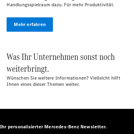
Benz Store
Handlungsspielraum dazu. Für mehr Produktivität.
Marco Polo
Mehr erfahren
Was Ihr Unternehmen sonst noch
Alle Vans
weiterbringt.
Marco Polo
Horizon
Wünschen Sie weitere Informationen? Vielleicht hilft
Marco Polo
Ihnen eines dieser Themen weiter.
Konfigurator
Probefahrt
Mercedes-
Benz Store
eSprinter
Ihr personalisierter Mercedes-Benz Newsletter.