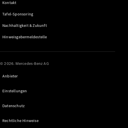
verfügbare
Kontakt
Neuwagen
Gebrauchtwagen
Tafel-Sponsoring
Transporter
Gebrauchtwagen
Nachhaltigkeit & Zukunft
PKW
Auf- und
Hinweisgebermeldestelle
Umbaulösungen
Leasing- und
Finanzierungsangebote
© 2026. Mercedes-Benz AG
Digitale
Extras
Anbieter
Konfigurator
Einstellungen
Probefahrt
buchen
Datenschutz
Standortsuche
Nachfolgemodell
Rechtliche Hinweise
finden