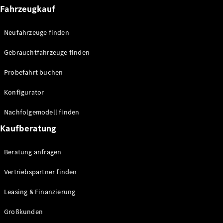
Fahrzeugkauf
Neufahrzeuge finden
Alle eVito
Gebrauchtfahrzeuge finden
eVito
Elektrisch
Kastenwagen
Probefahrt buchen
eVito
Elektrisch
Tourer
Konfigurator
Konfigurator
Nachfolgemodell finden
Probefahrt
Kaufberatung
Mercedes-
Benz Store
Beratung anfragen
Mercedes-Benz Pkw
Vertriebspartner finden
Leasing & Finanzierung
Konfigurator
Probefahrt
Großkunden
Mercedes-Benz