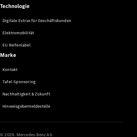
Technologie
Digitale Extras für Geschäftskunden
Übersicht
Digitale
Elektromobilität
Extras
Van Uptime
EU Reifenlabel
Monitor
Marke
Onboard
Service App
Kontakt
Mercedes-
Benz
Tafel-Sponsoring
Qualität
Nachhaltigkeit & Zukunft
Hinweisgebermeldestelle
© 2026. Mercedes-Benz AG