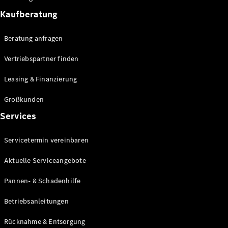
Assistance
Kaufberatung
Individuelle
Unterstützung
Beratung anfragen
Mobilitätslösungen
Vertriebspartner finden
Leasing & Finanzierung
Großkunden
Services
Übersicht
Mercedes-
Benz
Servicetermin vereinbaren
Servicepartner
MobiloVan
Aktuelle Serviceangebote
Intelligente
Fahrzeugsteuerung
Pannen- & Schadenhilfe
Betriebsanleitungen
Rücknahme & Entsorgung