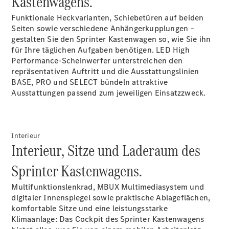
Kastenwagens.
Konfigurator
Funktionale Heckvarianten, Schiebetüren auf beiden
Probefahrt
Seiten sowie verschiedene Anhängerkupplungen –
Mercedes-
gestalten Sie den Sprinter Kastenwagen so, wie Sie ihn
Benz Store
für Ihre täglichen Aufgaben benötigen. LED High
Vito
Performance-Scheinwerfer
unterstreichen den
repräsentativen Auftritt und die Ausstattungslinien
BASE, PRO und SELECT bündeln attraktive
Ausstattungen passend zum jeweiligen Einsatzzweck.
Alle Vito
Interieur
Vito
Interieur, Sitze und Laderaum des
Kastenwagen
Vito Mixto
Sprinter Kastenwagens.
Vito Tourer
Multifunktionslenkrad, MBUX
Multimediasystem
und
digitaler
Innenspiegel
sowie praktische Ablageflächen,
Konfigurator
komfortable Sitze und eine leistungsstarke
Probefahrt
Klimaanlage:
Das Cockpit des Sprinter Kastenwagens
Mercedes-