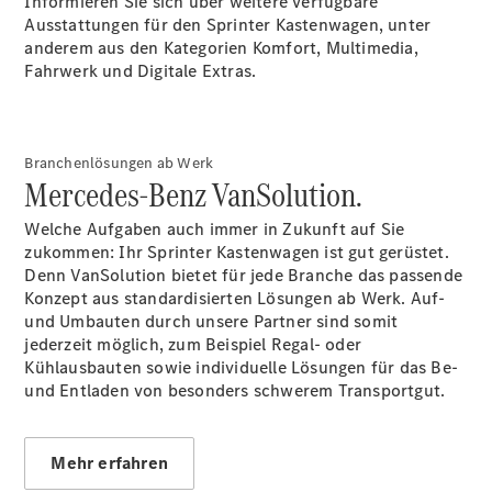
verfügbare
Informieren Sie sich über weitere verfügbare
Neuwagen
Ausstattungen für den Sprinter Kastenwagen, unter
Gebrauchtwagen
anderem aus den Kategorien Komfort, Multimedia,
Transporter
Fahrwerk und Digitale Extras.
Gebrauchtwagen
PKW
Auf- und
Umbaulösungen
Branchenlösungen ab Werk
Mercedes-Benz VanSolution.
Leasing- und
Finanzierungsangebote
Welche Aufgaben auch immer in Zukunft auf Sie
zukommen: Ihr Sprinter Kastenwagen ist gut gerüstet.
Digitale
Denn VanSolution bietet für jede Branche das passende
Extras
Konzept aus standardisierten Lösungen ab Werk. Auf-
und Umbauten durch unsere Partner sind somit
jederzeit möglich, zum Beispiel Regal- oder
Konfigurator
Kühlausbauten sowie individuelle Lösungen für das Be-
Probefahrt
und Entladen von besonders schwerem Transportgut.
buchen
Standortsuche
Nachfolgemodell
Mehr erfahren
finden