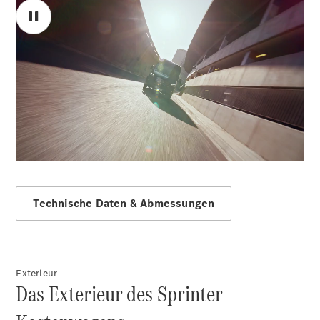
Sprinter
00:00 / 00:00
Alle
Sprinter
Sprinter
Kastenwagen
Sprinter
Tourer
Technische Daten & Abmessungen
Sprinter
Fahrgestell
Sprinter
Fahrgestell
Doppelkabine
Exterieur
Sprinter
Das Exterieur des Sprinter
Pritschenwagen