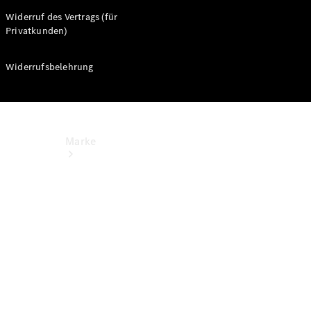
Widerruf des Vertrags (für
Privatkunden)
Widerrufsbelehrung
Marke
Kontakt
Nachhaltigkeit
& Zukunft
Tafel-