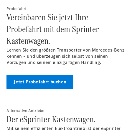
Probefahrt
Vereinbaren Sie jetzt Ihre
Probefahrt mit dem Sprinter
Alle
eSprinter
Kastenwagen.
eSprinter
Elektrisch
Kastenwagen
Lernen Sie den größten Transporter von Mercedes-Benz
eSprinter
kennen – und überzeugen sich selbst von seinen
Elektrisch
Fahrgestell
Vorzügen und seinem einzigartigen Handling.
eSprinter
Elektrisch
Pritschenwagen
Jetzt Probefahrt buchen
Konfigurator
Probefahrt
Mercedes-
Benz Store
Alternative Antriebe
eVito
Der eSprinter Kastenwagen.
Mit seinem effizienten Elektroantrieb ist der eSprinter