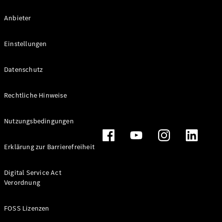
Übersicht
Anbieter
Original-
Teile
Einstellungen
Neufahrzeuggarantie
Reparaturmethoden
& Werkzeuge
Datenschutz
Reifen und
Kompletträder
Rechtliche Hinweise
Online-
Terminbuchung
Nutzungsbedingungen
Online-
Terminbuchung
Erklärung zur Barrierefreiheit
Miete
Standortsuche
Digital Service Act
Ladelösungen
Verordnung
Versicherungen
Betriebsanleitungen
FOSS Lizenzen
Rückrufe und
Kundendienstmaßnahmen