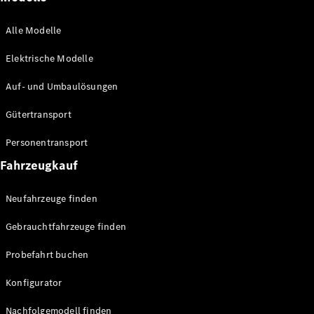
Mobile
Service
Alle Modelle
Fleet
Services
Elektrische Modelle
Elektrofahrzeug-
Service
Auf- und Umbaulösungen
Individuelle
Betreuung
Gütertransport
Personentransport
Fahrzeugkauf
Neufahrzeuge finden
Gebrauchtfahrzeuge finden
Übersicht
Customer
Probefahrt buchen
Assistance
Center
Konfigurator
Service24h
Nachfolgemodell finden
Roadside