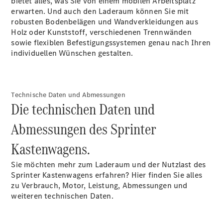
bietet alles, was Sie von einem mobilen Arbeitsplatz
Benz Store
erwarten. Und auch den Laderaum können Sie mit
Marco Polo
robusten Bodenbelägen und Wandverkleidungen aus
Holz oder Kunststoff, verschiedenen Trennwänden
sowie flexiblen Befestigungssystemen genau nach Ihren
individuellen Wünschen gestalten.
Technische Daten und Abmessungen
Alle Vans
Die technischen Daten und
Marco Polo
Horizon
Abmessungen des Sprinter
Marco Polo
Kastenwagens.
Konfigurator
Sie möchten mehr zum Laderaum und der Nutzlast des
Probefahrt
Sprinter Kastenwagens erfahren? Hier finden Sie alles
Mercedes-
zu Verbrauch, Motor, Leistung, Abmessungen und
Benz Store
weiteren technischen Daten.
eSprinter