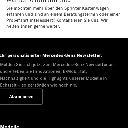
Übersicht
Sie möchten mehr über den Sprinter Kastenwagen
Service &
erfahren und sind an einem Beratungstermin oder einer
Zubehör
Probefahrt interessiert? Kontaktieren Sie uns. Wir
Aktuelle
helfen Ihnen gerne weiter.
Angebote
Transporter-
Service
Ihr personalisierter Mercedes-Benz Newsletter.
Melden Sie sich jetzt zum Mercedes-Benz Newsletter an
und erleben Sie Innovationen, E-Mobilität,
Nachhaltigkeit und die Highlights unserer Modelle in
Echtzeit ‒ so persönlich wie noch nie.
Übersicht
Abonnieren
Wartung
Reparatur
Service-
und
Garantie-
Modelle
Pakete