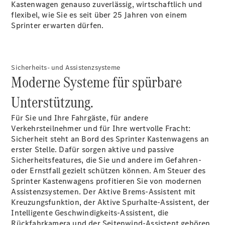
Kastenwagen genauso zuverlässig, wirtschaftlich und
flexibel, wie Sie es seit über 25 Jahren von einem
Sprinter erwarten dürfen.
Alle eVito
eVito
Elektrisch
Kastenwagen
Sicherheits- und Assistenzsysteme
eVito
Moderne Systeme für spürbare
Elektrisch
Tourer
Unterstützung.
Konfigurator
Für Sie und Ihre Fahrgäste, für andere
Probefahrt
Verkehrsteilnehmer und für Ihre wertvolle Fracht:
Mercedes-
Sicherheit steht an Bord des Sprinter Kastenwagens an
Benz Store
erster Stelle. Dafür sorgen aktive und passive
Sicherheitsfeatures, die Sie und andere im Gefahren-
oder Ernstfall gezielt schützen können. Am Steuer des
Mercedes-Benz Pkw
Sprinter Kastenwagens profitieren Sie von modernen
Assistenzsystemen. Der Aktive
Brems-Assistent
mit
Konfigurator
Kreuzungsfunktion, der Aktive
Spurhalte-Assistent,
der
Probefahrt
Intelligente
Geschwindigkeits-Assistent,
die
Mercedes-Benz
Rückfahrkamera
und der
Seitenwind-Assistent
gehören