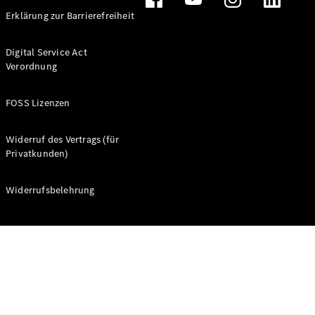
verfügbare
Neuwagen
Erklärung zur Barrierefreiheit
Gebrauchtwagen
Transporter
Digital Service Act
Gebrauchtwagen
Verordnung
PKW
Auf- und
FOSS Lizenzen
Umbaulösungen
Leasing- und
Finanzierungsangebote
Widerruf des Vertrags (für
Privatkunden)
Digitale
Extras
Widerrufsbelehrung
Konfigurator
Probefahrt
buchen
Standortsuche
Nachfolgemodell
finden