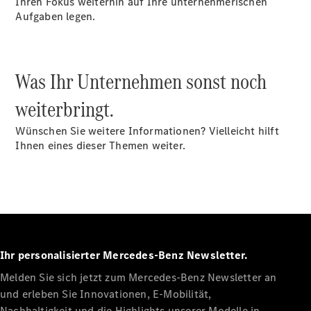
Ihren Fokus weiterhin auf Ihre unternehmerischen
Aufgaben legen.
Konfigurator
Probefahrt
Mercedes-
Benz Store
Was Ihr Unternehmen sonst noch
Vito
weiterbringt.
Wünschen Sie weitere Informationen? Vielleicht hilft
Ihnen eines dieser Themen weiter.
Alle Vito
Vito
Kastenwagen
Vito Mixto
Vito Tourer
Ihr personalisierter Mercedes-Benz Newsletter.
Konfigurator
Melden Sie sich jetzt zum Mercedes-Benz Newsletter an
Probefahrt
und erleben Sie Innovationen, E-Mobilität,
Mercedes-
Nachhaltigkeit und die Highlights unserer Modelle in