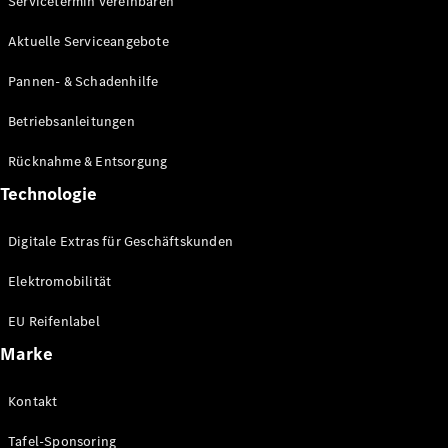
Servicetermin vereinbaren
Aktuelle Serviceangebote
Pannen- & Schadenhilfe
Alle eVito
eVito
Elektrisch
Betriebsanleitungen
Kastenwagen
eVito
Elektrisch
Rücknahme & Entsorgung
Tourer
Technologie
Konfigurator
Digitale Extras für Geschäftskunden
Probefahrt
Mercedes-
Elektromobilität
Benz Store
EU Reifenlabel
Mercedes-Benz Pkw
Marke
Konfigurator
Kontakt
Probefahrt
Mercedes-Benz
Tafel-Sponsoring