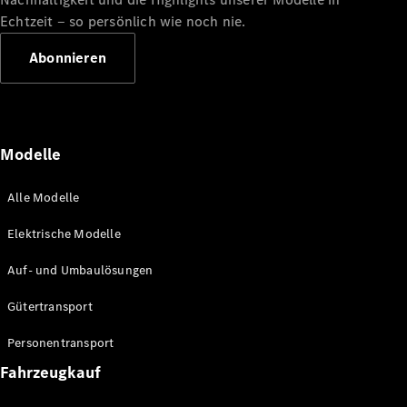
Benz Store
Echtzeit ‒ so persönlich wie noch nie.
Marco Polo
Abonnieren
Modelle
Alle Vans
Alle Modelle
Marco Polo
Horizon
Elektrische Modelle
Marco Polo
Auf- und Umbaulösungen
Konfigurator
Gütertransport
Probefahrt
Mercedes-
Personentransport
Benz Store
eSprinter
Fahrzeugkauf