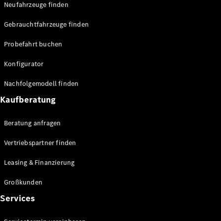
Neufahrzeuge finden
Gebrauchtfahrzeuge finden
Probefahrt buchen
Alle
eSprinter
Konfigurator
eSprinter
Elektrisch
Kastenwagen
Nachfolgemodell finden
eSprinter
Kaufberatung
Elektrisch
Fahrgestell
eSprinter
Elektrisch
Beratung anfragen
Pritschenwagen
Vertriebspartner finden
Konfigurator
Probefahrt
Leasing & Finanzierung
Mercedes-
Benz Store
Großkunden
eVito
Services