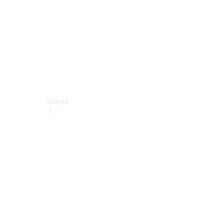
Marke
Kontakt
Nachhaltigkeit
& Zukunft
Tafel-