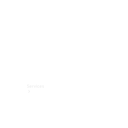
Finanzdienstleistungen
Großkunden
Sprinter
Reisemobile
Services