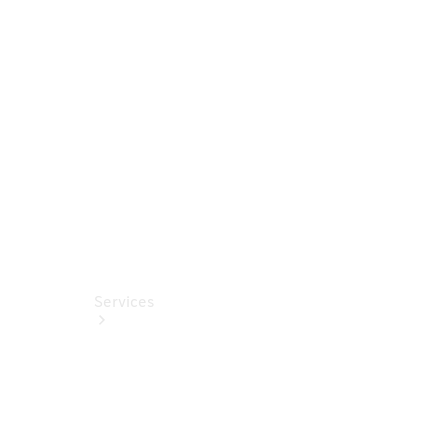
Finanzdienstleistungen
Großkunden
Sprinter
Reisemobile
Services