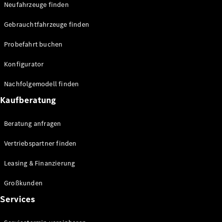
Neufahrzeuge finden
Gebrauchtfahrzeuge finden
Probefahrt buchen
Alle
eSprinter
Konfigurator
eSprinter
Elektrisch
Kastenwagen
Nachfolgemodell finden
eSprinter
Kaufberatung
Elektrisch
Fahrgestell
eSprinter
Elektrisch
Beratung anfragen
Pritschenwagen
Vertriebspartner finden
Konfigurator
Probefahrt
Leasing & Finanzierung
Mercedes-
Benz Store
Großkunden
eVito
Services