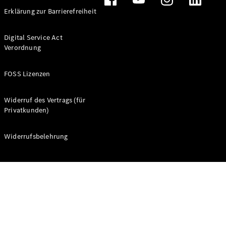
verfügbare
Neuwagen
Erklärung zur Barrierefreiheit
Gebrauchtwagen
Transporter
Digital Service Act
Gebrauchtwagen
Verordnung
PKW
Auf- und
FOSS Lizenzen
Umbaulösungen
Leasing- und
Finanzierungsangebote
Widerruf des Vertrags (für
Privatkunden)
Digitale
Extras
Widerrufsbelehrung
Konfigurator
Probefahrt
buchen
Standortsuche
Nachfolgemodell
finden