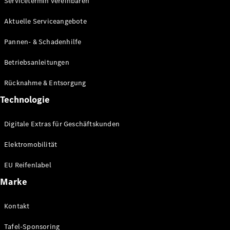
Servicetermin vereinbaren
Aktuelle Serviceangebote
Pannen- & Schadenhilfe
Alle eVito
eVito
Elektrisch
Betriebsanleitungen
Kastenwagen
eVito
Elektrisch
Rücknahme & Entsorgung
Tourer
Technologie
Konfigurator
Digitale Extras für Geschäftskunden
Probefahrt
Mercedes-
Elektromobilität
Benz Store
EU Reifenlabel
Mercedes-Benz Pkw
Marke
Konfigurator
Kontakt
Probefahrt
Mercedes-Benz
Tafel-Sponsoring