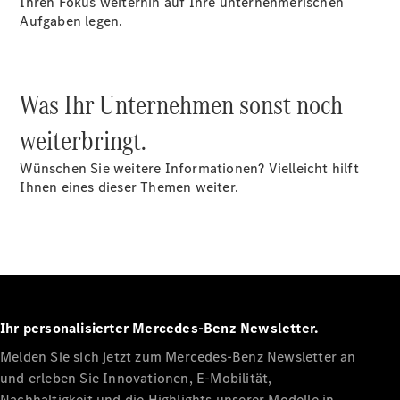
Ihren Fokus weiterhin auf Ihre unternehmerischen
Aufgaben legen.
Konfigurator
Probefahrt
Mercedes-
Benz Store
Was Ihr Unternehmen sonst noch
Vito
weiterbringt.
Wünschen Sie weitere Informationen? Vielleicht hilft
Ihnen eines dieser Themen weiter.
Alle Vito
Vito
Kastenwagen
Vito Mixto
Vito Tourer
Ihr personalisierter Mercedes-Benz Newsletter.
Konfigurator
Melden Sie sich jetzt zum Mercedes-Benz Newsletter an
Probefahrt
und erleben Sie Innovationen, E-Mobilität,
Mercedes-
Nachhaltigkeit und die Highlights unserer Modelle in