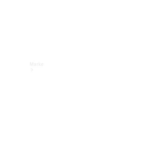
Marke
Kontakt
Nachhaltigkeit
& Zukunft
Tafel-