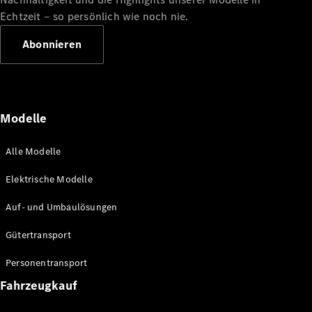
Benz Store
Echtzeit ‒ so persönlich wie noch nie.
Marco Polo
Abonnieren
Modelle
Alle Vans
Alle Modelle
Marco Polo
Horizon
Elektrische Modelle
Marco Polo
Auf- und Umbaulösungen
Konfigurator
Gütertransport
Probefahrt
Mercedes-
Personentransport
Benz Store
eSprinter
Fahrzeugkauf