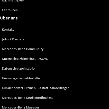
Nachhaltigkeit
Alle T-
Fahrhilfen
Modelle
CLA
Über uns
Shooting
Elektrisch
Brake
Kontakt
CLA
Shooting
Neu
Jobs & Karriere
Brake
C-Klasse T-
Mercedes-Benz Community
Modell
C-Klasse T-
Datenschutzhinweise / DSGVO
Modell All-
Terrain
Datenschutzprinzipien
E-Klasse T-
Modell
Hinweisgebermeldestelle
E-Klasse T-
Modell All-
Kundencenter Bremen, Rastatt, Sindelfingen
Terrain
Mercedes-Benz Studienteilnahme
Konfigurator
Mercedes-Benz Museum