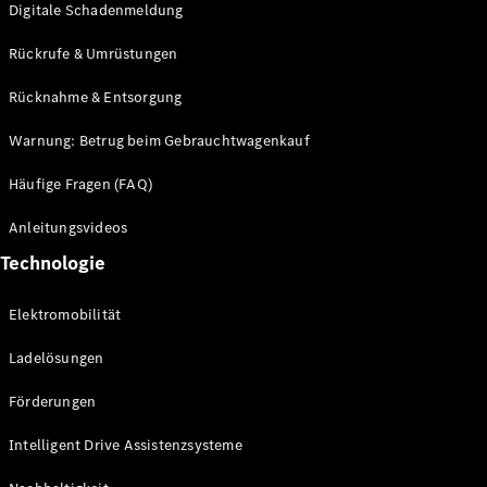
Digitale Schadenmeldung
Mercedes-
Maybach
Neu
Rückrufe & Umrüstungen
GLS
G-
Rücknahme & Entsorgung
Elektrisch
Klasse
G-Klasse
Warnung: Betrug beim Gebrauchtwagenkauf
Häufige Fragen (FAQ)
Konfigurator
Probefahrt
Anleitungsvideos
Mercedes-
Technologie
Benz Store
T-Modelle / Kombis
Elektromobilität
Ladelösungen
Förderungen
Intelligent Drive Assistenzsysteme