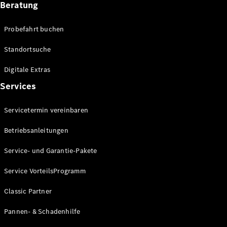
Beratung
Alle SUVs
EQA
Elektrisch
Probefahrt buchen
EQE
Elektrisch
SUV
Standortsuche
EQS
Elektrisch
SUV
Digitale Extras
Mercedes-
Services
Maybach
Elektrisch
EQS SUV
GLA
Servicetermin vereinbaren
GLA
Neu
Elektrisch
Betriebsanleitungen
GLA
Neu
GLB
Elektrisch
Service- und Garantie-Pakete
GLB
GLC
Elektrisch
Service VorteilsProgramm
GLC
GLC Coupé
Classic Partner
GLE
Neu
GLE
Pannen- & Schadenhilfe
Neu
Coupé
GLS
Neu