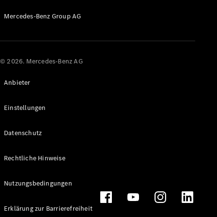
Probefahrt
Mercedes-
Mercedes-Benz Group AG
Benz Store
Kompaktwagen
© 2026. Mercedes-Benz AG
Anbieter
Alle
Einstellungen
Kompaktlimousinen
A-Klasse
Datenschutz
Kompaktlimousine
B-Klasse
Rechtliche Hinweise
Konfigurator
Probefahrt
Nutzungsbedingungen
Mercedes-
Benz Store
Erklärung zur Barrierefreiheit
Coupés