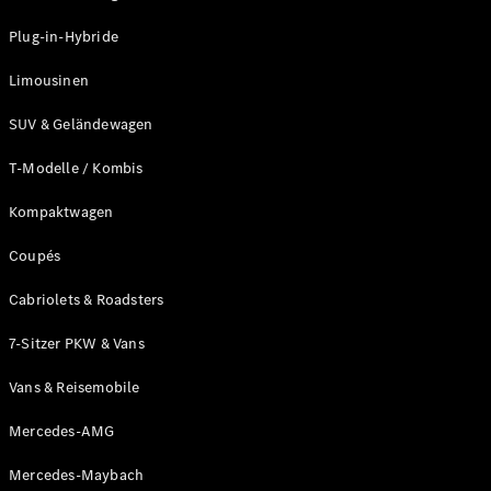
Plug-in-Hybrid Modelle
Plug-in-Hybride
Limousinen
Limousinen
SUV & Geländewagen
T-Modelle / Kombis
Kompaktwagen
Alle
Limousinen
Coupés
CLA
Elektrisch
CLA
Cabriolets & Roadsters
C-Klasse
7-Sitzer PKW & Vans
Limousine
C-Klasse
Neu
Elektrisch
Vans & Reisemobile
Limousine
EQE
Elektrisch
Mercedes-AMG
Limousine
EQS
Neu
Elektrisch
Mercedes-Maybach
Limousine