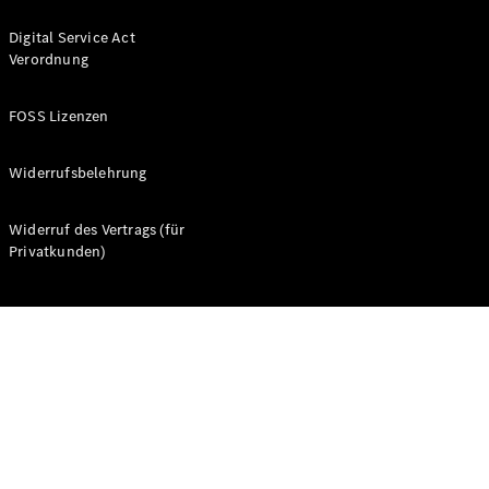
Digital Service Act
Verordnung
FOSS Lizenzen
Alle Coupés
CLE Coupé
Widerrufsbelehrung
Mercedes-
AMG GT
Widerruf des Vertrags (für
Coupé
Privatkunden)
Mercedes-
AMG GT
Neu
Elektrisch
4-Türer
Coupé
Konfigurator
Probefahrt
Mercedes-
Benz Store
Cabriolets & Roadster