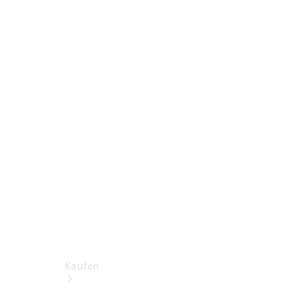
Konfigurator
Probefahrt
Mercedes-Benz Store
Kaufen