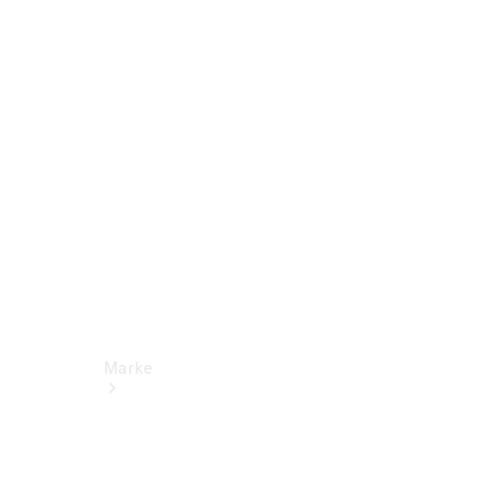
Miete
Mercedes-
Benz Apps
Betriebsanleitungen
Support
Marke