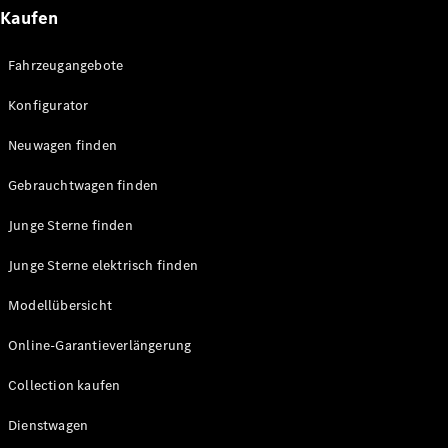
E-Klasse
Kaufen
Limousine
S-Klasse
Fahrzeugangebote
S-Klasse
Lang
Konfigurator
Mercedes-
Maybach
Neu
Neuwagen finden
S-Klasse
Gebrauchtwagen finden
Konfigurator
Junge Sterne finden
Probefahrt
Mercedes-
Junge Sterne elektrisch finden
Benz Store
SUV & Geländewagen
Modellübersicht
Online-Garantieverlängerung
Collection kaufen
Dienstwagen