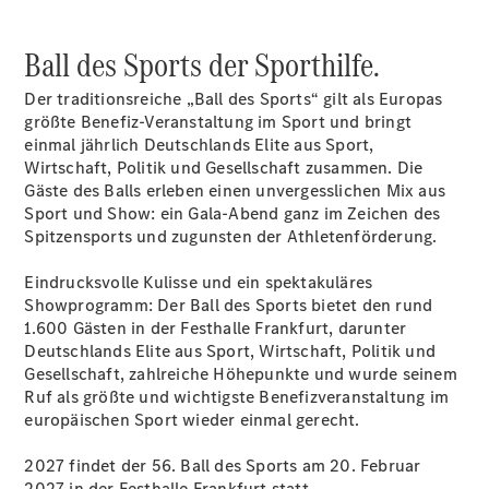
Alle SUVs
Ball des Sports der Sporthilfe.
EQA
Elektrisch
EQE
Elektrisch
Der traditionsreiche „Ball des Sports“ gilt als Europas
SUV
größte Benefiz-Veranstaltung im Sport und bringt
EQS
Elektrisch
einmal jährlich Deutschlands Elite aus Sport,
SUV
Wirtschaft, Politik und Gesellschaft zusammen. Die
Mercedes-
Gäste des Balls erleben einen unvergesslichen Mix aus
Maybach
Elektrisch
Sport und Show: ein Gala-Abend ganz im Zeichen des
EQS SUV
Spitzensports und zugunsten der Athletenförderung.
GLA
GLA
Neu
Elektrisch
Eindrucksvolle Kulisse und ein spektakuläres
GLA
Neu
Showprogramm: Der Ball des Sports bietet den rund
GLB
Elektrisch
1.600 Gästen in der Festhalle Frankfurt, darunter
GLB
Deutschlands Elite aus Sport, Wirtschaft, Politik und
GLC
Elektrisch
Gesellschaft, zahlreiche Höhepunkte und wurde seinem
GLC
Ruf als größte und wichtigste Benefizveranstaltung im
GLC Coupé
europäischen Sport wieder einmal gerecht.
GLE
Neu
GLE
Neu
2027 findet der 56. Ball des Sports am 20. Februar
Coupé
2027 in der Festhalle Frankfurt statt.
GLS
Neu