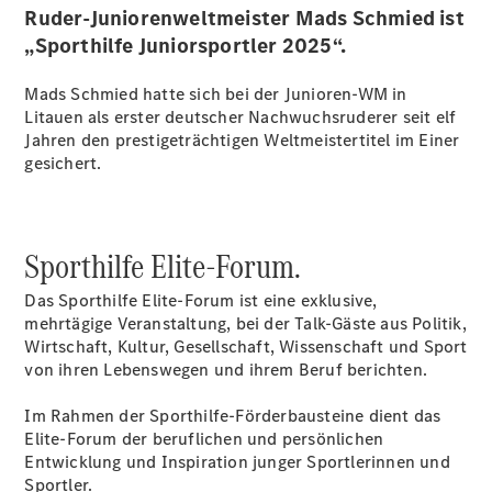
Probefahrt
Ruder-Juniorenweltmeister Mads Schmied ist
Mercedes-
„Sporthilfe Juniorsportler 2025“.
Benz Store
Kompaktwagen
Mads Schmied hatte sich bei der Junioren-WM in
Litauen als erster deutscher Nachwuchsruderer seit elf
Jahren den prestigeträchtigen Weltmeistertitel im Einer
gesichert.
Alle
Sporthilfe Elite-Forum.
Kompaktlimousinen
A-Klasse
Das Sporthilfe Elite-Forum ist eine exklusive,
Kompaktlimousine
mehrtägige Veranstaltung, bei der Talk-Gäste aus Politik,
B-Klasse
Wirtschaft, Kultur, Gesellschaft, Wissenschaft und Sport
von ihren Lebenswegen und ihrem Beruf berichten.
Konfigurator
Probefahrt
Im Rahmen der Sporthilfe-Förderbausteine dient das
Mercedes-
Elite-Forum der beruflichen und persönlichen
Benz Store
Entwicklung und Inspiration junger Sportlerinnen und
Coupés
Sportler.