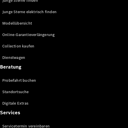
Junge Sterne finden
Junge Sterne elektrisch finden
Modellübersicht
Online-Garantieverlängerung
Alle Vans
Collection kaufen
EQV
Elektrisch
V-Klasse
Dienstwagen
Marco Polo
Marco Polo
Beratung
Horizon
Probefahrt buchen
Konfigurator
Standortsuche
Probefahrt
Mercedes-
Digitale Extras
Benz Store
Services
Gewerbliche Transporter
Servicetermin vereinbaren