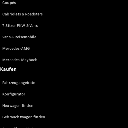
Coupés
Konfigurator
Probefahrt
Cabriolets & Roadsters
Mercedes-
Benz Store
7-Sitzer PKW & Vans
Grand Limousine
Vans & Reisemobile
Mercedes-AMG
Mercedes-Maybach
Kaufen
VLE
Neu
Elektrisch
Fahrzeugangebote
Konfigurator
Konfigurator
Probefahrt
Neuwagen finden
Mercedes-
Benz Store
Gebrauchtwagen finden
Vans & Reisemobile