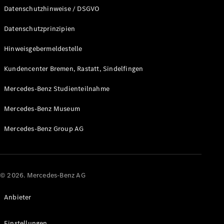
Datenschutzhinweise / DSGVO
Sterne
elektrisch
Datenschutzprinzipien
Konfigurator
Hinweisgebermeldestelle
Probefahrt
buchen
Kundencenter Bremen, Rastatt, Sindelfingen
Mercedes-Benz Studienteilnahme
Digitale
Extras
Mercedes-Benz Museum
Service- &
Garantie-
Mercedes-Benz Group AG
Pakete
Technisches
Zubehör &
Collection
© 2026. Mercedes-Benz AG
Anbieter
Einstellungen