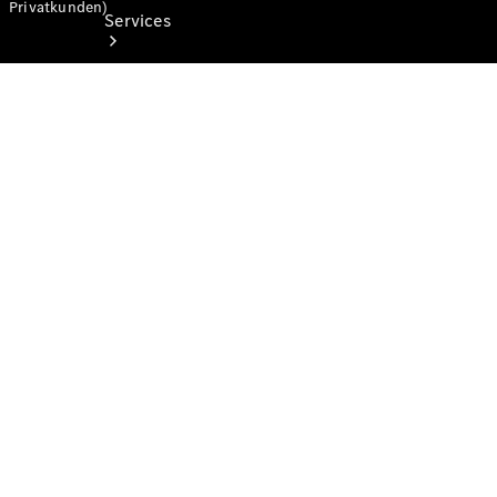
Privatkunden)
Services
Alle
Services
Ladelösungen
Servicetermin
vereinbaren
Service &
Reparatur
Pannen- &
Schadenhilfe
Versicherung