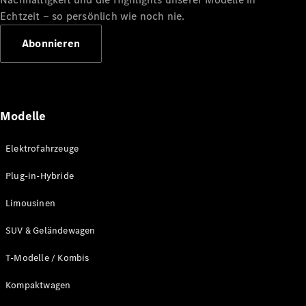
Echtzeit ‒ so persönlich wie noch nie.
Abonnieren
Modelle
Alle
Elektrofahrzeuge
Cabriolets
CLE
Plug-in-Hybride
Cabriolet
Mercedes-
Limousinen
AMG SL
Roadster
SUV & Geländewagen
Mercedes-
Maybach SL
T-Modelle / Kombis
Monogram
Series
Kompaktwagen