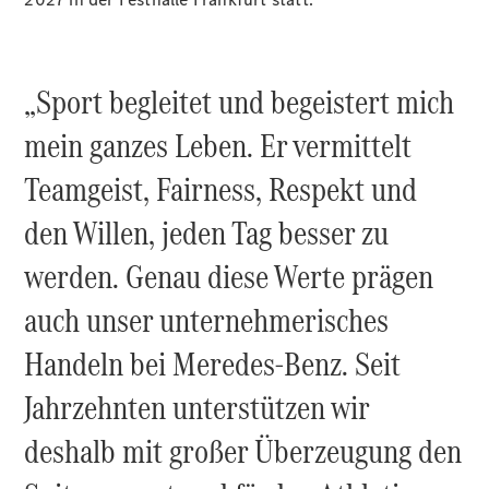
Mercedes-
Maybach
Neu
GLS
„Sport begleitet und begeistert mich
G-
Elektrisch
Klasse
mein ganzes Leben. Er vermittelt
G-Klasse
Teamgeist, Fairness, Respekt und
Konfigurator
Probefahrt
den Willen, jeden Tag besser zu
Mercedes-
werden. Genau diese Werte prägen
Benz Store
T-Modelle / Kombis
auch unser unternehmerisches
Handeln bei Meredes-Benz. Seit
Jahrzehnten unterstützen wir
deshalb mit großer Überzeugung den