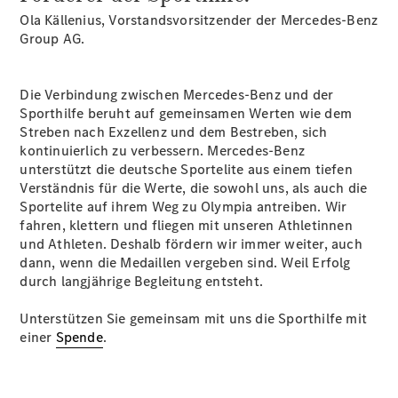
Plug-in-Hybrid Modelle
Ola Källenius, Vorstandsvorsitzender der Mercedes-Benz
Group AG.
Limousinen
Die Verbindung zwischen Mercedes-Benz und der
Sporthilfe beruht auf gemeinsamen Werten wie dem
Streben nach Exzellenz und dem Bestreben, sich
kontinuierlich zu verbessern. Mercedes-Benz
unterstützt die deutsche Sportelite aus einem tiefen
Alle
Verständnis für die Werte, die sowohl uns, als auch die
Limousinen
Sportelite auf ihrem Weg zu Olympia antreiben. Wir
CLA
fahren, klettern und fliegen mit unseren Athletinnen
Elektrisch
CLA
und Athleten. Deshalb fördern wir immer weiter, auch
C-Klasse
dann, wenn die Medaillen vergeben sind. Weil Erfolg
Limousine
durch langjährige Begleitung entsteht.
C-Klasse
Neu
Elektrisch
Limousine
Unterstützen Sie gemeinsam mit uns die Sporthilfe mit
EQE
einer
Spende
.
Elektrisch
Limousine
EQS
Neu
Elektrisch
Limousine