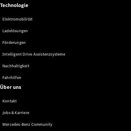
Technologie
Elektromobilität
Neuwagen
Ladelösungen
für
Privatkunden
Förderungen
Neuwagen für
Geschäftskunden
Intelligent Drive Assistenzsysteme
Gebrauchtwagen
Nachhaltigkeit
Angebote
Fahrhilfen
Online-
Über uns
Aktionen
Leasing &
Finanzierung
Kontakt
Flotten- &
Geschäftskunden
Jobs & Karriere
Junge
Mercedes-Benz Community
Sterne
Junge