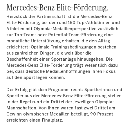
E-Klasse
Mercedes-Benz Elite-Förderung.
Limousine
S-Klasse
Herzstück der Partnerschaft ist die Mercedes-Benz
S-Klasse
Elite-Förderung, bei der rund 150 Top-Athletinnen und
Lang
Athleten mit Olympia-Medaillenperspektive zusätzlich
Mercedes-
zur Top-Team- oder Potential-Team-Förderung eine
Maybach
monatliche Unterstützung erhalten, die den Alltag
Neu
S-Klasse
erleichtert: Optimale Trainingsbedingungen bestehen
aus zahlreichen Dingen, die weit über die
Beschaffenheit einer Sportanlage hinausgehen. Die
Konfigurator
Mercedes-Benz Elite-Förderung trägt wesentlich dazu
Probefahrt
bei, dass deutsche Medaillenhoffnungen ihren Fokus
Mercedes-
auf den Sport legen können.
Benz Store
SUV & Geländewagen
Der Erfolg gibt dem Programm recht: Sportlerinnen und
Sportler aus der Mercedes-Benz Elite-Förderung stellen
in der Regel rund ein Drittel der jeweiligen Olympia-
Mannschaften. Von ihnen waren fast zwei Drittel am
Gewinn olympischer Medaillen beteiligt, 90 Prozent
erreichten einen Finalplatz.