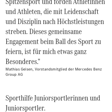
Spitzensport und förden Athletinnen
Alle T-
und Athleten, die mit Leidenschaft
Modelle
CLA
und Disziplin nach Höchstleistungen
Shooting
Elektrisch
Brake
streben. Dieses gemeinsame
CLA
Shooting
Neu
Engagement beim Ball des Sport zu
Brake
C-Klasse T-
feiern, ist für mich etwas ganz
Modell
Besonderes."
C-Klasse T-
Modell All-
Mathias Geisen, Vorstandsmitglied der Mercedes Benz
Terrain
Group AG
E-Klasse T-
Modell
E-Klasse T-
Modell All-
Sporthilfe Juniorsportlerinnen und
Terrain
Juniorsportler.
Konfigurator