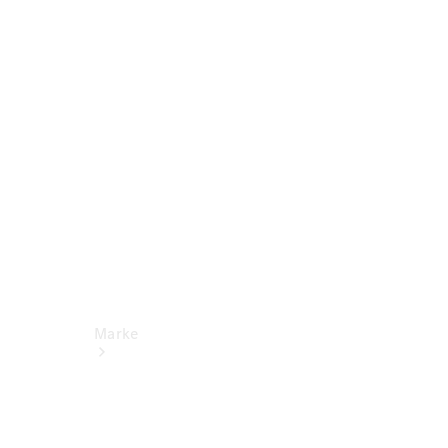
Miete
Mercedes-
Benz Apps
Betriebsanleitungen
Support
Marke