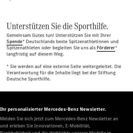
Unterstützen Sie die Sporthilfe.
Gemeinsam Gutes tun! Unterstützen Sie mit Ihrer
Alle Coupés
Spende
* Deutschlands beste Spitzenathletinnen und
CLE Coupé
Spitzenathleten oder begleiten Sie uns als
Förderer
*
Mercedes-
langfristig auf diesem Weg.
AMG GT
Coupé
* Sie werden auf eine externe Seite weitergeleitet. Die
Mercedes-
Verantwortung für die Inhalte liegt bei der Stiftung
AMG GT
Deutsche Sporthilfe.
Neu
Elektrisch
4-Türer
Coupé
Konfigurator
Ihr personalisierter Mercedes-Benz Newsletter.
Probefahrt
Melden Sie sich jetzt zum Mercedes-Benz Newsletter an
Mercedes-
Benz Store
und erleben Sie Innovationen, E-Mobilität,
Cabriolets & Roadster
Nachhaltigkeit und die Highlights unserer Modelle in