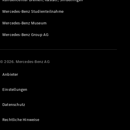
Sterne
Mercedes-Benz Studienteilnahme
elektrisch
Mercedes-Benz Museum
Konfigurator
Probefahrt
Mercedes-Benz Group AG
buchen
Digitale
Extras
© 2026. Mercedes-Benz AG
Service- &
Garantie-
Anbieter
Pakete
Technisches
Einstellungen
Zubehör &
Collection
Datenschutz
Rechtliche Hinweise