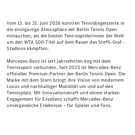
Alle SUVs
EQA
Elektrisch
EQE
Vom 13. bis 21. Juni 2026 konnten Tennisbegeisterte in
Elektrisch
SUV
die einzigartige Atmosphäre der Berlin Tennis Open
EQS
eintauchen, als die besten Tennisspielerinnen der Welt
Elektrisch
SUV
um den WTA 500-Titel auf dem Rasen des Steffi-Graf-
Mercedes-
Stadions kämpften.
Maybach
Elektrisch
EQS SUV
Mercedes-Benz ist seit Jahrzehnten eng mit dem
GLA
Tennissport verbunden. Seit 2025 ist Mercedes-Benz
GLA
Neu
Elektrisch
offizieller Premium-Partner der Berlin Tennis Open. Die
GLA
Neu
Marke mit dem Stern bringt ihre Vision von modernem
GLB
Elektrisch
Luxus und nachhaltiger Mobilität um und auf den
GLB
Tennisplatz. Mit Innovationskraft und einem starken
GLC
Elektrisch
Engagement für Exzellenz schafft Mercedes-Benz
GLC
unvergessliche Erlebnisse – für Spieler und Fans.
GLC Coupé
GLE
Neu
GLE
Neu
Coupé
GLS
Neu