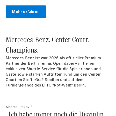
Alle T-
Mehr erfahren
Modelle
CLA
Shooting
Elektrisch
Brake
CLA
Mercedes-Benz. Center Court.
Shooting
Neu
Brake
Champions.
C-Klasse T-
Modell
Mercedes-Benz ist war 2026 als offizieller Premium-
C-Klasse T-
Partner der Berlin Tennis Open dabei – mit einem
Modell All-
exklusiven Shuttle-Service für die Spielerinnen und
Terrain
Gäste sowie starken Auftritten rund um den Center
E-Klasse T-
Court im Steffi-Graf-Stadion und auf dem
Modell
Turniergelände des LTTC "Rot-Weiß" Berlin.
E-Klasse T-
Modell All-
Terrain
Andrea Petković
„Ich habe immer noch die Disziplin
Konfigurator