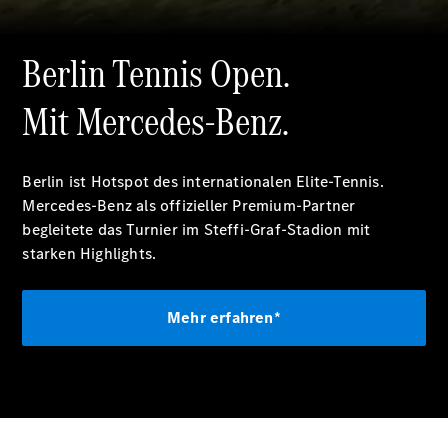
sichtbar, und das Logo "BERLIN TENNIS OPEN by HYLO"
E-Klasse
erscheint erneut im Bild.
Limousine
S-Klasse
Berlin Tennis Open.
S-Klasse
Lang
Mit Mercedes-Benz.
Mercedes-
Maybach
Neu
S-Klasse
Berlin ist Hotspot des internationalen Elite-Tennis.
Mercedes-Benz als offizieller Premium-Partner
Konfigurator
begleitete das Turnier im Steffi-Graf-Stadion mit
Probefahrt
starken Highlights.
Mercedes-
Benz Store
SUV & Geländewagen
Mehr erfahren*