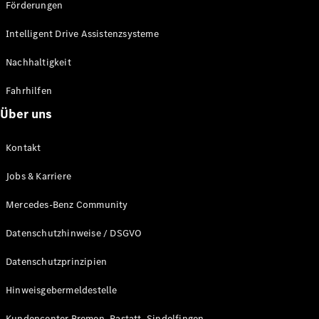
Förderungen
Intelligent Drive Assistenzsysteme
Nachhaltigkeit
Neuwagen
für
Fahrhilfen
Privatkunden
Über uns
Neuwagen für
Geschäftskunden
Gebrauchtwagen
Kontakt
Jobs & Karriere
Angebote
Online-
Mercedes-Benz Community
Aktionen
Leasing &
Datenschutzhinweise / DSGVO
Finanzierung
Flotten- &
Datenschutzprinzipien
Geschäftskunden
Junge
Hinweisgebermeldestelle
Sterne
Junge
Kundencenter Bremen, Rastatt, Sindelfingen