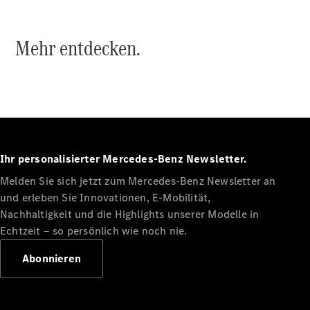
Mehr entdecken.
Alle Coupés
CLE Coupé
Mercedes-
AMG GT
Coupé
Ihr personalisierter Mercedes-Benz Newsletter.
Mercedes-
Melden Sie sich jetzt zum Mercedes-Benz Newsletter an
AMG GT
Neu
Elektrisch
4-Türer
und erleben Sie Innovationen, E-Mobilität,
Coupé
Nachhaltigkeit und die Highlights unserer Modelle in
Echtzeit ‒ so persönlich wie noch nie.
Konfigurator
Abonnieren
Probefahrt
Mercedes-
Benz Store
Cabriolets & Roadster