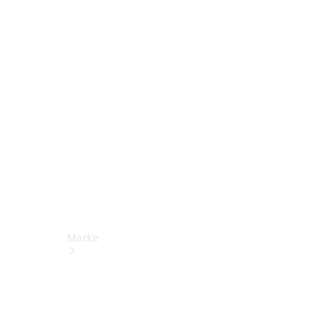
Miete
Mercedes-
Benz Apps
Betriebsanleitungen
Support
Marke