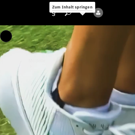
Zum Inhalt springen
Das Video beginnt mit einer Nahaufnahme eines geschlossenen Auges,
dessen Haut leicht faltig ist und eine natürliche Textur zeigt. Während
die Kamera langsam näher heranzoomt, öffnet sich das Auge und
enthüllt eine grüne Iris mit einem schwarzen Pupillenloch. Die
Wimpern sind gut sichtbar, und die Details des Auges sind scharf und
Anbieter/Datenschutz
klar. Die Pupille weitet sich und zeigt eine gelbe Reflexion in ihrer
Modelle
Mitte.
Die Szene wechselt zu einem verschwommenen Bild, das schwer zu
erkennen ist. Es scheint, als ob die Kamera auf eine Person fokussiert,
deren Gesicht absichtlich unscharf gemacht ist. Darauf folgt eine
Nahaufnahme des Halses einer Person, die leicht verschwommen ist
und kleine Schweißperlen auf der Haut zeigt. Im Hintergrund ist das
Logo "BERLIN TENNIS OPEN by HYLO" zu sehen.
Die nächste Szene zeigt die Füße einer Person in weißen
Tennisschuhen mit grünen Akzenten, die auf einem Tennisplatz steht
Alle Modelle
und sich auf das Spiel vorbereitet. Dann wechselt die Szene zu einer
Person, die einen Tennisschläger schwingt. Sie trägt ein schwarzes
Neue Modelle
Oberteil und eine gelbe Halskrause. Der Hintergrund ist dunkel, und
die Person ist in Bewegung, während sie den Ball schlägt.
Es folgt eine Nahaufnahme eines Tennisballs, der auf dem grünen
Elektromodelle