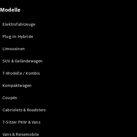
Modelle
Elektrofahrzeuge
Plug-in-Hybride
Limousinen
SUV & Geländewagen
Alle
Cabriolets
T-Modelle / Kombis
CLE
Cabriolet
Kompaktwagen
Mercedes-
AMG SL
Coupés
Roadster
Mercedes-
Cabriolets & Roadsters
Maybach SL
Monogram
7-Sitzer PKW & Vans
Series
Vans & Reisemobile