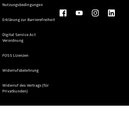
Nutzungsbedingungen
Erklärung zur Barrierefreiheit
Digital Service Act
Räder &
Verordnung
Reifen
Fahrzeugzubehör
FOSS Lizenzen
Ladezubehör
Collection
Original-
Widerrufsbelehrung
Pflegeprodukte
Widerruf des Vertrags (für
Privatkunden)