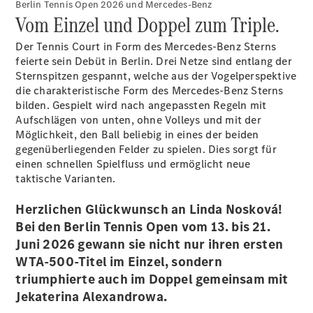
Berlin Tennis Open 2026 und Mercedes-Benz
Mercedes-
Vom Einzel und Doppel zum Triple.
Maybach
Neu
GLS
Der Tennis Court in Form des Mercedes-Benz Sterns
G-
feierte sein Debüt in Berlin. Drei Netze sind entlang der
Elektrisch
Klasse
Sternspitzen gespannt, welche aus der Vogelperspektive
G-Klasse
die charakteristische Form des Mercedes‑Benz Sterns
bilden. Gespielt wird nach angepassten Regeln mit
Aufschlägen von unten, ohne Volleys und mit der
Konfigurator
Möglichkeit, den Ball beliebig in eines der beiden
Probefahrt
gegenüberliegenden Felder zu spielen. Dies sorgt für
Mercedes-
einen schnellen Spielfluss und ermöglicht neue
Benz Store
taktische Varianten.
T-Modelle / Kombis
Herzlichen Glückwunsch an Linda Nosková!
Bei den Berlin Tennis Open vom 13. bis 21.
Juni 2026 gewann sie nicht nur ihren ersten
WTA-500-Titel im Einzel, sondern
triumphierte auch im Doppel gemeinsam mit
Jekaterina Alexandrowa.