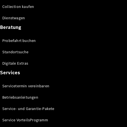
Collection kaufen
Dienstwagen
Beratung
Probefahrt buchen
Alle Vans
EQV
Elektrisch
Standortsuche
V-Klasse
Marco Polo
Digitale Extras
Marco Polo
Horizon
Services
Servicetermin vereinbaren
Konfigurator
Probefahrt
Betriebsanleitungen
Mercedes-
Benz Store
Service- und Garantie-Pakete
Gewerbliche Transporter
Service VorteilsProgramm