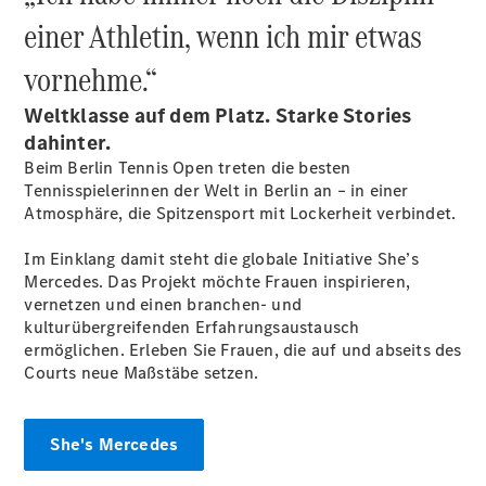
Probefahrt
einer Athletin, wenn ich mir etwas
Mercedes-
Benz Store
vornehme.“
Kompaktwagen
Weltklasse auf dem Platz. Starke Stories
dahinter.
Beim Berlin Tennis Open treten die besten
Tennisspielerinnen der Welt in Berlin an – in einer
Atmosphäre, die Spitzensport mit Lockerheit verbindet.
Alle
Kompaktlimousinen
Im Einklang damit steht die globale Initiative She’s
A-Klasse
Mercedes. Das Projekt möchte Frauen inspirieren,
Kompaktlimousine
vernetzen und einen branchen- und
B-Klasse
kulturübergreifenden Erfahrungsaustausch
ermöglichen. Erleben Sie Frauen, die auf und abseits des
Courts neue Maßstäbe setzen.
Konfigurator
Probefahrt
Mercedes-
She's Mercedes
Benz Store
Coupés