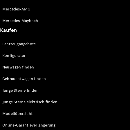
Konfigurator
Mercedes-AMG
Probefahrt
Mercedes-
Mercedes-Maybach
Benz Store
Kaufen
Grand Limousine
Fahrzeugangebote
Konfigurator
Neuwagen finden
Gebrauchtwagen finden
VLE
Neu
Elektrisch
Junge Sterne finden
Konfigurator
Junge Sterne elektrisch finden
Probefahrt
Mercedes-
Modellübersicht
Benz Store
Vans & Reisemobile
Online-Garantieverlängerung