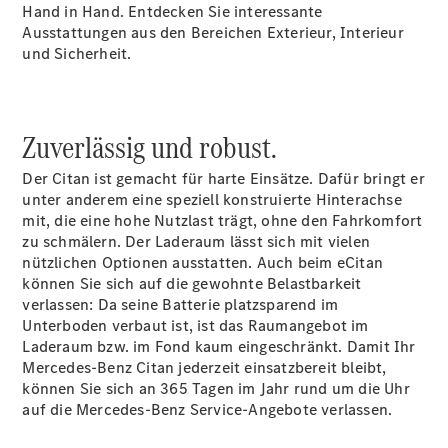
Hand in Hand. Entdecken Sie interessante
Sprinter
Ausstattungen aus den Bereichen Exterieur, Interieur
und Sicherheit.
Zuverlässig und robust.
Alle
Der Citan ist gemacht für harte Einsätze. Dafür bringt er
Sprinter
unter anderem eine speziell konstruierte Hinterachse
Sprinter
mit, die eine hohe Nutzlast trägt, ohne den Fahrkomfort
Kastenwagen
zu schmälern. Der Laderaum lässt sich mit vielen
Sprinter
nützlichen Optionen ausstatten. Auch beim eCitan
Tourer
können Sie sich auf die gewohnte Belastbarkeit
Sprinter
verlassen: Da seine Batterie platzsparend im
Fahrgestell
Unterboden verbaut ist, ist das Raumangebot im
Sprinter
Laderaum bzw. im Fond kaum eingeschränkt. Damit Ihr
Fahrgestell
Mercedes-Benz Citan jederzeit einsatzbereit bleibt,
Doppelkabine
können Sie sich an 365 Tagen im Jahr rund um die Uhr
Sprinter
auf die Mercedes-Benz Service-Angebote verlassen.
Pritschenwagen