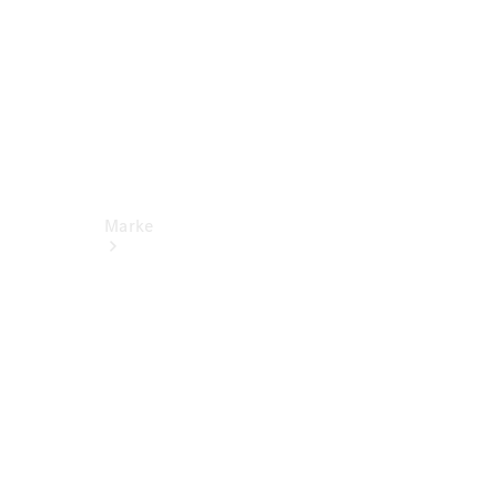
Marke
Kontakt
Nachhaltigkeit
& Zukunft
Tafel-