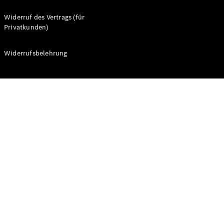
Übersicht
Widerruf des Vertrags (für
Service &
Privatkunden)
Zubehör
Aktuelle
Angebote
Widerrufsbelehrung
Transporter-
Service
Übersicht
Wartung
Reparatur
Service-
und
Garantie-
Pakete