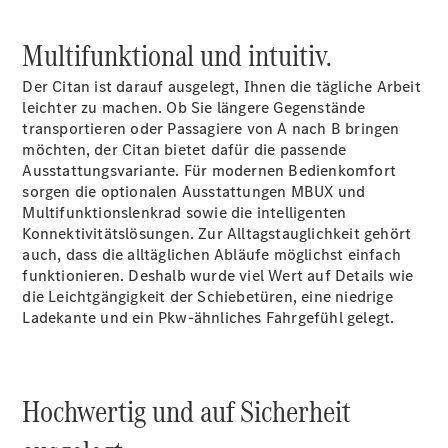
Konfigurator
Multifunktional und intuitiv.
Probefahrt
Mercedes-
Der Citan ist darauf ausgelegt, Ihnen die tägliche Arbeit
Benz Store
leichter zu machen. Ob Sie längere Gegenstände
Vito
transportieren oder Passagiere von A nach B bringen
möchten, der Citan bietet dafür die passende
Ausstattungsvariante. Für modernen Bedienkomfort
sorgen die optionalen Ausstattungen MBUX und
Multifunktionslenkrad sowie die intelligenten
Konnektivitätslösungen. Zur Alltagstauglichkeit gehört
auch, dass die alltäglichen Abläufe möglichst einfach
Alle Vito
funktionieren. Deshalb wurde viel Wert auf Details wie
Vito
die Leichtgängigkeit der Schiebetüren, eine niedrige
Kastenwagen
Ladekante und ein Pkw-ähnliches Fahrgefühl gelegt.
Vito Mixto
Vito Tourer
Konfigurator
Hochwertig und auf Sicherheit
Probefahrt
Mercedes-