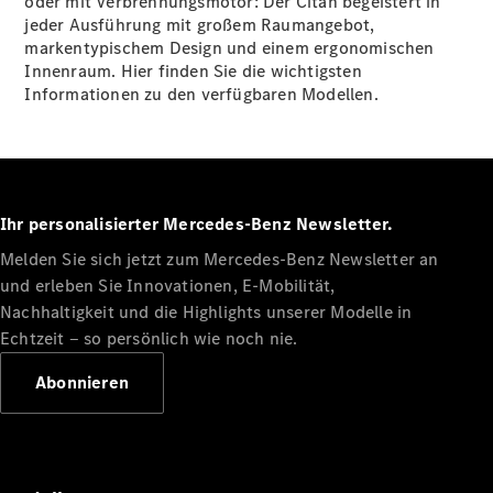
oder mit Verbrennungsmotor: Der Citan begeistert in
jeder Ausführung mit großem Raumangebot,
markentypischem Design und einem ergonomischen
Innenraum. Hier finden Sie die wichtigsten
Informationen zu den verfügbaren Modellen.
Alle
eSprinter
eSprinter
Elektrisch
Kastenwagen
eSprinter
Elektrisch
Ihr personalisierter Mercedes-Benz Newsletter.
Fahrgestell
eSprinter
Melden Sie sich jetzt zum Mercedes-Benz Newsletter an
Elektrisch
Pritschenwagen
und erleben Sie Innovationen, E-Mobilität,
Nachhaltigkeit und die Highlights unserer Modelle in
Konfigurator
Echtzeit ‒ so persönlich wie noch nie.
Probefahrt
Mercedes-
Abonnieren
Benz Store
eVito