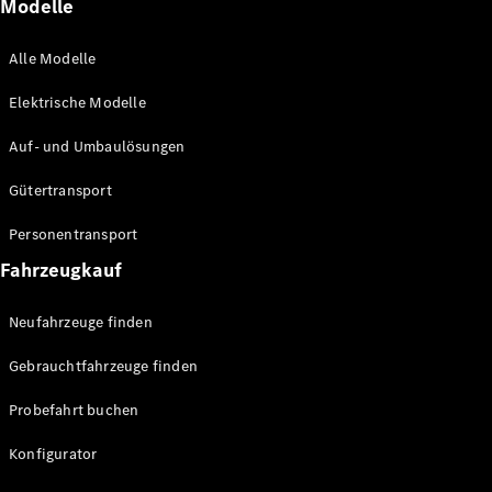
Modelle
Alle Modelle
Alle eVito
Elektrische Modelle
eVito
Elektrisch
Kastenwagen
Auf- und Umbaulösungen
eVito
Elektrisch
Tourer
Gütertransport
Personentransport
Konfigurator
Fahrzeugkauf
Probefahrt
Mercedes-
Benz Store
Neufahrzeuge finden
Gebrauchtfahrzeuge finden
Mercedes-Benz Pkw
Probefahrt buchen
Konfigurator
Konfigurator
Probefahrt
Mercedes-Benz