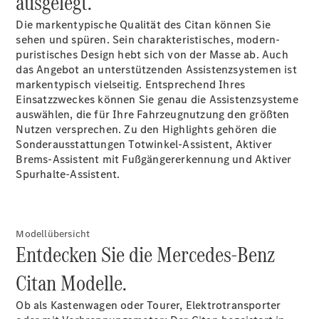
ausgelegt.
Benz Store
Marco Polo
Die markentypische Qualität des Citan können Sie
sehen und spüren. Sein charakteristisches, modern-
puristisches Design hebt sich von der Masse ab. Auch
das Angebot an unterstützenden Assistenzsystemen ist
markentypisch vielseitig. Entsprechend Ihres
Einsatzzweckes können Sie genau die Assistenzsysteme
auswählen, die für Ihre Fahrzeugnutzung den größten
Nutzen versprechen. Zu den Highlights gehören die
Sonderausstattungen Totwinkel-Assistent, Aktiver
Alle Vans
Brems-Assistent mit Fußgängererkennung und Aktiver
Marco Polo
Spurhalte-Assistent.
Horizon
Marco Polo
Konfigurator
Modellübersicht
Probefahrt
Entdecken Sie die Mercedes-Benz
Mercedes-
Benz Store
Citan Modelle.
eSprinter
Ob als Kastenwagen oder Tourer, Elektrotransporter