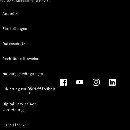
© 2026. Mercedes-Benz AG
Finanzdienstleistungen
Anbieter
Großkunden
Sprinter
Reisemobile
Einstellungen
Datenschutz
Rechtliche Hinweise
Nutzungsbedingungen
Services
Erklärung zur Barrierefreiheit
Digital Service Act
Verordnung
FOSS Lizenzen