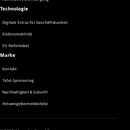
verfügbare
Neuwagen
Technologie
Gebrauchtwagen
Transporter
Digitale Extras für Geschäftskunden
Gebrauchtwagen
PKW
Elektromobilität
Auf- und
Umbaulösungen
EU Reifenlabel
Leasing- und
Marke
Finanzierungsangebote
Kontakt
Digitale
Extras
Tafel-Sponsoring
Nachhaltigkeit & Zukunft
Konfigurator
Probefahrt
Hinweisgebermeldestelle
buchen
Standortsuche
Nachfolgemodell
finden