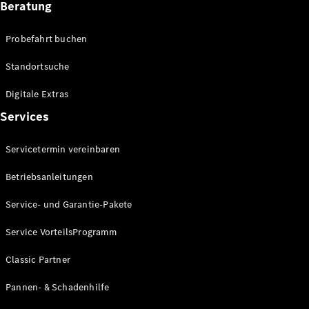
Beratung
Förderungen
MBUX
Probefahrt buchen
Multimediasystem
Over-the-
Standortsuche
Air Updates
Design und
Digitale Extras
Konzeptfahrzeuge
Grand
Services
Limousine
Nachhaltigkeit
Servicetermin vereinbaren
Betriebsanleitungen
Standortsuche
Kundencenter
Service- und Garantie-Pakete
Events &
Sponsoring
Service VorteilsProgramm
Classic Partner
Pannen- & Schadenhilfe