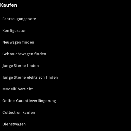
Technologie
Kaufen
&
Innovation
Fahrzeugangebote
Konfigurator
Neuwagen finden
Gebrauchtwagen finden
Junge Sterne finden
Übersicht
Junge Sterne elektrisch finden
Automatisiertes
Fahren &
Modellübersicht
Assistenz oder
Assistenzsysteme
Online-Garantieverlängerung
Sicherheit oder
Fortschrittliche
Collection kaufen
Sicherheitssysteme
Dienstwagen
Antriebsstrang
Elektroauto