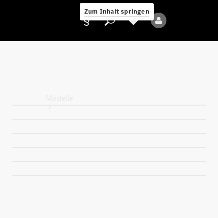
Zum Inhalt springen
Anbieter/Datenschutz
Modelle
Alle Modelle
Neue Modelle
Elektromodelle