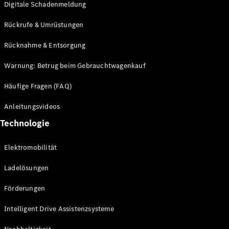
Digitale Schadenmeldung
Rückrufe & Umrüstungen
Driving
Events
Rücknahme & Entsorgung
She's
Mercedes
Warnung: Betrug beim Gebrauchtwagenkauf
Golf
Tennis
Häufige Fragen (FAQ)
Laureus
Stiftung
Anleitungsvideos
Deutsche
Technologie
Sporthilfe
Kampen auf
Sylt
Elektromobilität
Mercedes-
Benz
Ladelösungen
Community
Förderungen
Intelligent Drive Assistenzsysteme