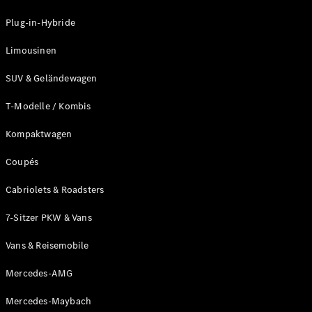
Plug-in-Hybride
Unsere
Marken
Limousinen
SUV & Geländewagen
T-Modelle / Kombis
Kompaktwagen
Coupés
Mercedes-
Benz
Cabriolets & Roadsters
Mercedes-
AMG
7-Sitzer PKW & Vans
Mercedes-
Maybach
Vans & Reisemobile
G-Klasse
Mercedes-
Mercedes-AMG
Benz
Mercedes-Maybach
Classic