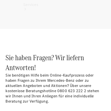
Services
Alle
Services
Sie haben Fragen? Wir liefern
Ladelösungen
Antworten!
Servicetermin
vereinbaren
Sie benötigen Hilfe beim Online-Kaufprozess oder
Service &
haben Fragen zu Ihrem Mercedes-Benz oder zu
Reparatur
aktuellen Angeboten und Aktionen? Über unsere
Pannen- &
kostenlose Beratungshotline 0800 623 222 2 stehen
Schadenhilfe
wir Ihnen und Ihren Anliegen für eine individuelle
Beratung zur Verfügung.
Versicherung