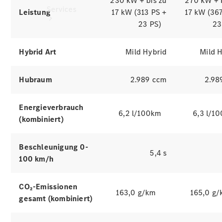
230 kW + bis zu
270 kW + 
Services
Leistung
17 kW (313 PS +
17 kW (36
23 PS)
23
Hybrid Art
Mild Hybrid
Mild 
Hubraum
2.989 ccm
2.98
Alle
Services
Energieverbrauch
Ladelösungen
6,2 l/100km
6,3 l/1
(kombiniert)
Servicetermin
Beschleunigung 0-
vereinbaren
5,4 s
Service &
100 km/h
Reparatur
Pannen- &
CO₂-Emissionen
Schadenhilfe
163,0 g/km
165,0 g
gesamt (kombiniert)
Versicherung