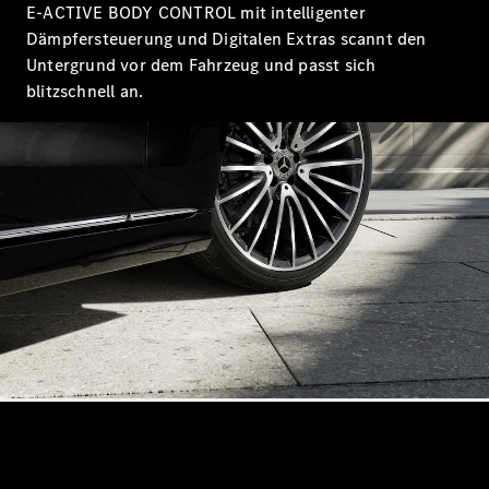
Probefahrt
E-ACTIVE BODY CONTROL mit intelligenter
Mercedes-
Dämpfersteuerung und Digitalen Extras scannt den
Benz Store
Untergrund vor dem Fahrzeug und passt sich
Kompaktwagen
blitzschnell an.
Alle
Kompaktlimousinen
A-Klasse
Kompaktlimousine
B-Klasse
Konfigurator
Probefahrt
Mercedes-
Benz Store
Coupés