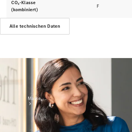
Miete
CO₂-Klasse
F
Mercedes-
(kombiniert)
Benz Apps
Betriebsanleitungen
Alle technischen Daten
Support
Marke