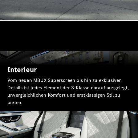
Alle SUVs
EQA
Elektrisch
EQE
Elektrisch
SUV
EQS
Elektrisch
SUV
Mercedes-
Maybach
Elektrisch
EQS SUV
GLA
Interieur
GLA
Neu
Elektrisch
GLA
Vom neuen MBUX Superscreen bis hin zu exklusiven
Neu
GLB
Elektrisch
Details ist jedes Element der S-Klasse darauf ausgelegt,
GLB
unvergleichlichen Komfort und erstklassigen Stil zu
GLC
Elektrisch
bieten.
GLC
GLC Coupé
GLE
Neu
GLE
Neu
Coupé
GLS
Neu