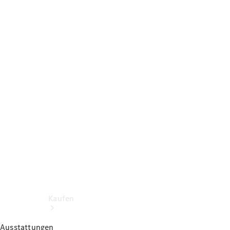
Konfigurator
Probefahrt
Mercedes-Benz Store
Kaufen
Ausstattungen