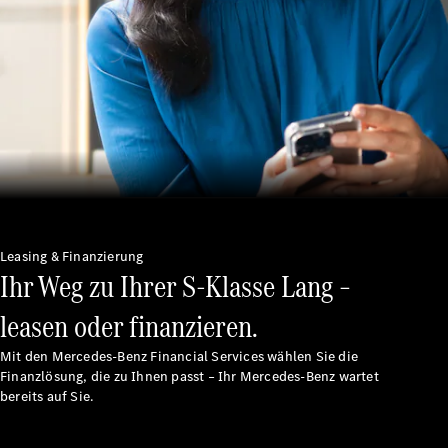
Unsere
Marken
Mercedes-
Leasing & Finanzierung
Benz
Ihr Weg zu Ihrer S-Klasse Lang –
Mercedes-
AMG
leasen oder finanzieren.
Mercedes-
Maybach
Mit den Mercedes-Benz Financial Services wählen Sie die
G-Klasse
Finanzlösung, die zu Ihnen passt – Ihr Mercedes-Benz wartet
Mercedes-
bereits auf Sie.
Benz
Classic