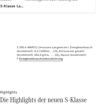
Plug-in-Hybrid Modelle
S-Klasse Lang
Limousinen
S 350 d 4MATIC Limousine Langversion |
Energieverbrauch
Alle
(kombiniert): 6,3 l/100km
CO₂-Emissionen gesamt
Limousinen
(kombiniert): 164,0 g/km
CO₂-Klasse (kombiniert):
F
Energie­verbrauchs­kennzeichnung
CLA
Elektrisch
CLA
C-Klasse
Limousine
C-Klasse
Neu
Elektrisch
Limousine
EQE
Highlights
Elektrisch
Limousine
Die Highlights der neuen S-Klasse
EQS
Neu
Elektrisch
Limousine