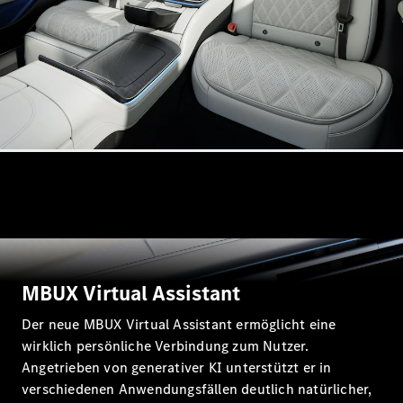
Mercedes-
Maybach
Neu
GLS
G-
Elektrisch
Klasse
G-Klasse
Konfigurator
Probefahrt
Mercedes-
Benz Store
T-Modelle / Kombis
MBUX Virtual Assistant
Der neue MBUX Virtual Assistant ermöglicht eine
wirklich persönliche Verbindung zum Nutzer.
Angetrieben von generativer KI unterstützt er in
verschiedenen Anwendungsfällen deutlich natürlicher,