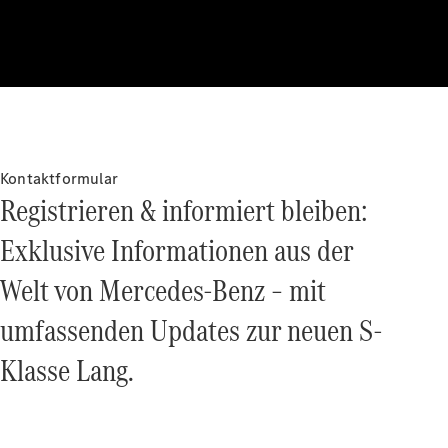
Technologie
&
Innovation
Kontaktformular
Registrieren & informiert bleiben:
Exklusive Informationen aus der
Übersicht
Automatisiertes
Welt von Mercedes‑Benz – mit
Fahren &
umfassenden Updates zur neuen S-
Assistenz oder
Assistenzsysteme
Klasse Lang.
Sicherheit oder
Fortschrittliche
Sicherheitssysteme
Antriebsstrang
Elektroauto