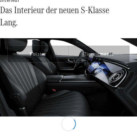
Interieur
Das Interieur der neuen S-Klasse
Lang.
Alle Vans
EQV
Elektrisch
Polster
Zierelemente
V-Klasse
Marco Polo
Marco Polo
Horizon
Konfigurator
Probefahrt
Mercedes-
Benz Store
Gewerbliche Transporter