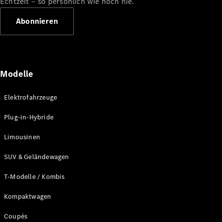
Echtzeit ‒ so persönlich wie noch nie.
Abonnieren
Driving
Events
She's
Mercedes
Golf
Modelle
Tennis
Laureus
Elektrofahrzeuge
Stiftung
Deutsche
Plug-in-Hybride
Sporthilfe
Kampen auf
Limousinen
Sylt
Mercedes-
SUV & Geländewagen
Benz
Community
T-Modelle / Kombis
Kompaktwagen
Coupés