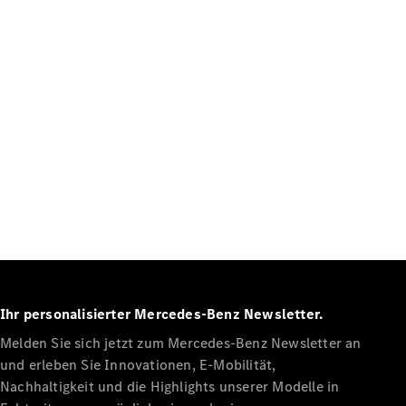
Förderungen
MBUX
Multimediasystem
Over-the-
Air Updates
Design und
Konzeptfahrzeuge
Grand
Limousine
Nachhaltigkeit
Standortsuche
Kundencenter
Events &
Sponsoring
Ihr personalisierter Mercedes-Benz Newsletter.
Melden Sie sich jetzt zum Mercedes-Benz Newsletter an
und erleben Sie Innovationen, E-Mobilität,
Nachhaltigkeit und die Highlights unserer Modelle in