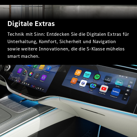
Digitale Extras
Technik mit Sinn: Entdecken Sie die Digitalen Extras für
Unterhaltung, Komfort, Sicherheit und Navigation
Alle Coupés
CLE Coupé
sowie weitere Innovationen, die die S-Klasse mühelos
Mercedes-
smart machen.
AMG GT
Coupé
Mercedes-
AMG GT
Neu
Elektrisch
4-Türer
Coupé
Konfigurator
Probefahrt
Mercedes-
Benz Store
Cabriolets & Roadster