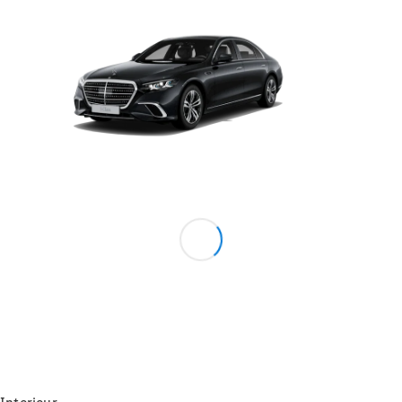
Konfigurator
Probefahrt
Mercedes-
Benz Store
Grand Limousine
VLE
Neu
Elektrisch
Konfigurator
Probefahrt
Mercedes-
Benz Store
Vans & Reisemobile