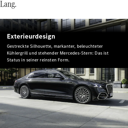
Lang.
E-Klasse
Limousine
S-Klasse
S-Klasse
Lang
Mercedes-
Exterieurdesign
Maybach
Neu
S-Klasse
Gestreckte Silhouette, markanter, beleuchteter
Kühlergrill und stehender Mercedes-Stern: Das ist
Status in seiner reinsten Form.
Konfigurator
Probefahrt
Mercedes-
Benz Store
SUV & Geländewagen