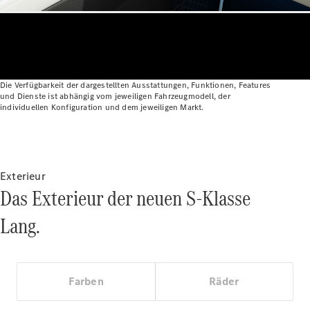
Die Verfügbarkeit der dargestellten Ausstattungen, Funktionen, Features
und Dienste ist abhängig vom jeweiligen Fahrzeugmodell, der
individuellen Konfiguration und dem jeweiligen Markt.
Alle
Cabriolets
CLE
Exterieur
Cabriolet
Das Exterieur der neuen S-Klasse
Mercedes-
AMG SL
Lang.
Roadster
Mercedes-
Maybach SL
Monogram
Farben
Räder
Series