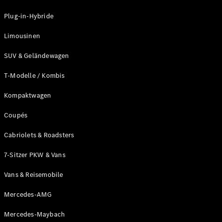
Plug-in-Hybride
Unsere
Marken
Limousinen
SUV & Geländewagen
T-Modelle / Kombis
Kompaktwagen
Coupés
Mercedes-
Benz
Cabriolets & Roadsters
Mercedes-
AMG
7-Sitzer PKW & Vans
Mercedes-
Maybach
Vans & Reisemobile
G-Klasse
Mercedes-
Mercedes-AMG
Benz
Mercedes-Maybach
Classic