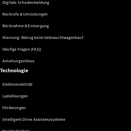
Digitale Schadenmeldung
Rückrufe & Umrüstungen
Driving
Events
Rücknahme & Entsorgung
She's
Mercedes
Warnung: Betrug beim Gebrauchtwagenkauf
Golf
Tennis
Häufige Fragen (FAQ)
Laureus
Stiftung
Anleitungsvideos
Deutsche
Technologie
Sporthilfe
Kampen auf
Sylt
Elektromobilität
Mercedes-
Benz
Ladelösungen
Community
Förderungen
Intelligent Drive Assistenzsysteme