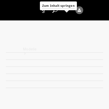
Zum Inhalt springen
Anbieter/Datenschutz
Modelle
Alle Modelle
Neue Modelle
Elektromodelle