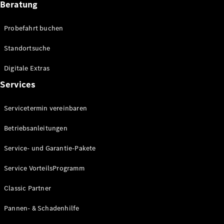
Beratung
Förderungen
MBUX
Probefahrt buchen
Multimediasystem
Over-the-
Standortsuche
Air Updates
Design und
Digitale Extras
Konzeptfahrzeuge
Grand
Services
Limousine
Nachhaltigkeit
Servicetermin vereinbaren
Betriebsanleitungen
Standortsuche
Kundencenter
Service- und Garantie-Pakete
Events &
Sponsoring
Service VorteilsProgramm
Classic Partner
Pannen- & Schadenhilfe