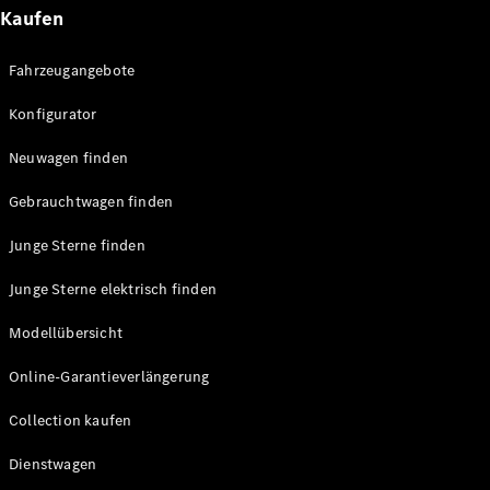
Technologie
Kaufen
&
Innovation
Fahrzeugangebote
Konfigurator
Neuwagen finden
Gebrauchtwagen finden
Junge Sterne finden
Übersicht
Junge Sterne elektrisch finden
Automatisiertes
Fahren &
Modellübersicht
Assistenz oder
Assistenzsysteme
Online-Garantieverlängerung
Sicherheit oder
Fortschrittliche
Collection kaufen
Sicherheitssysteme
Dienstwagen
Antriebsstrang
Elektroauto