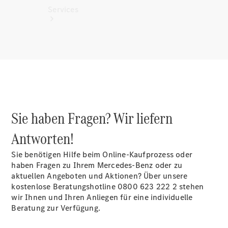
Services
Alle
Services
Sie haben Fragen? Wir liefern
Ladelösungen
Antworten!
Servicetermin
vereinbaren
Sie benötigen Hilfe beim Online-Kaufprozess oder
Service &
haben Fragen zu Ihrem Mercedes-Benz oder zu
Reparatur
aktuellen Angeboten und Aktionen? Über unsere
Pannen- &
kostenlose Beratungshotline 0800 623 222 2 stehen
Schadenhilfe
wir Ihnen und Ihren Anliegen für eine individuelle
Beratung zur Verfügung.
Versicherung