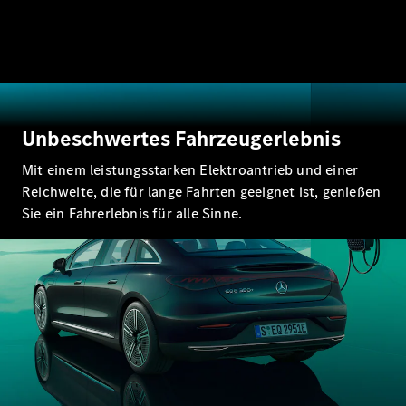
Alle Coupés
Unbeschwertes Fahrzeugerlebnis
CLE Coupé
Mercedes-
Mit einem leistungsstarken Elektroantrieb und einer
AMG GT
Reichweite, die für lange Fahrten geeignet ist, genießen
Coupé
Sie ein Fahrerlebnis für alle Sinne.
Mercedes-
AMG GT
Neu
Elektrisch
4-Türer
Coupé
Konfigurator
Probefahrt
Mercedes-
Benz Store
Cabriolets & Roadster