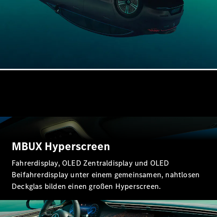
Alle SUVs
EQA
Elektrisch
EQE
Elektrisch
SUV
EQS
Elektrisch
SUV
Mercedes-
Maybach
Elektrisch
EQS SUV
GLA
GLA
Neu
Elektrisch
GLA
Neu
GLB
Elektrisch
MBUX Hyperscreen
GLB
GLC
Elektrisch
Fahrerdisplay, OLED Zentraldisplay und OLED
GLC
Beifahrerdisplay unter einem gemeinsamen, nahtlosen
GLC Coupé
GLE
Deckglas bilden einen großen Hyperscreen.
Neu
GLE
Neu
Coupé
GLS
Neu