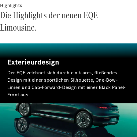
E-Klasse
Highlights
Limousine
Die Highlights der neuen EQE
S-Klasse
S-Klasse
Limousine.
Lang
Mercedes-
Maybach
Neu
S-Klasse
Exterieurdesign
Konfigurator
Probefahrt
Der EQE zeichnet sich durch ein klares, fließendes
Mercedes-
Design mit einer sportlichen Silhouette, One-Bow-
Benz Store
Linien und Cab-Forward-Design mit einer Black Panel-
SUV & Geländewagen
Front aus.