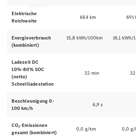
Services
Elektrische
664 km
691
Reichweite
Energieverbrauch
15,8 kWh/100km
16,1 kWh/
(kombiniert)
Alle
Services
Ladezeit DC
Ladelösungen
10%-80% SOC
32 min
32
(netto)
Servicetermin
Schnellladestation
vereinbaren
Service &
Beschleunigung 0-
Reparatur
6,9 s
100 km/h
Pannen- &
Schadenhilfe
CO₂-Emissionen
0,0 g/km
0,0 g
Versicherung
gesamt (kombiniert)