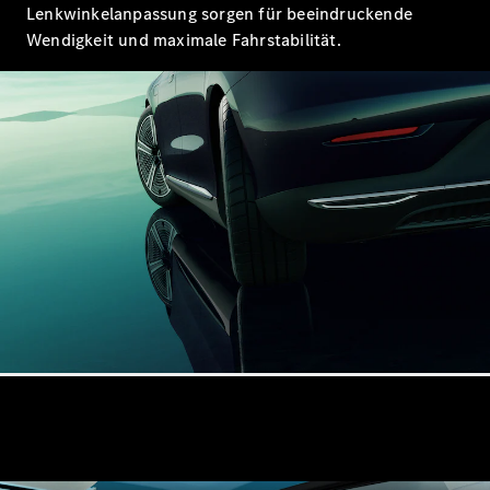
Lenkwinkelanpassung sorgen für beeindruckende
Alle T-
Wendigkeit und maximale Fahrstabilität.
Modelle
CLA
Shooting
Elektrisch
Brake
CLA
Shooting
Neu
Brake
C-Klasse T-
Modell
C-Klasse T-
Modell All-
Terrain
E-Klasse T-
Modell
E-Klasse T-
Modell All-
Terrain
Konfigurator