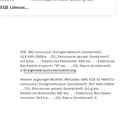
Plug-in-Hybrid Modelle
EQE Limousine
Limousinen
EQE 300 Limousine |
Energieverbrauch (kombiniert):
15,8 kWh/100km
CO₂-Emissionen gesamt (kombiniert):
Alle
0,0 g/km
Elektrische Reichweite: 664 km
Elektrische
Limousinen
Reichweite innerorts: 767 km
CO₂-Klasse (kombiniert):
A
Energie­verbrauchs­kennzeichnung
CLA
Elektrisch
CLA
Weitere angezeigte Modelle:
Mercedes-AMG EQE 53 4MATIC+
C-Klasse
Limousine |
Energieverbrauch (kombiniert): 20,7 kWh/100km
CO₂-Emissionen gesamt (kombiniert): 0,0 g/km
Limousine
Elektrische Reichweite: 502 km
Elektrische Reichweite
C-Klasse
innerorts: 544 km
CO₂-Klasse (kombiniert): A
Neu
Elektrisch
Limousine
EQE
Elektrisch
Limousine
EQS
Neu
Elektrisch
Limousine