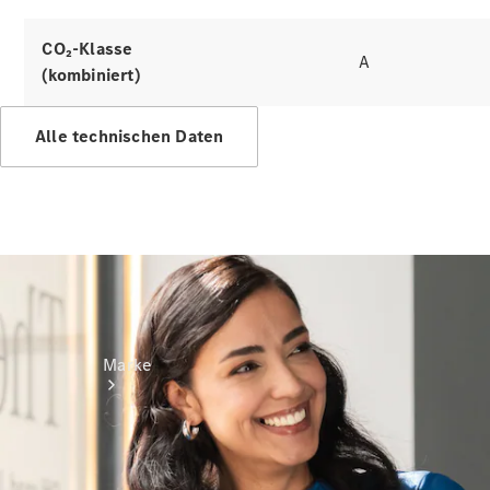
Miete
Mercedes-
CO₂-Klasse
Benz Apps
A
(kombiniert)
Betriebsanleitungen
Alle technischen Daten
Support
Marke