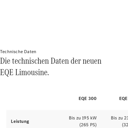
Reichweite & Laden
Der elektrische
Räder &
Reifen
Antrieb
Fahrzeugzubehör
Technische Daten
Ladezubehör
Die technischen Daten der neuen
Collection
der EQE Limousine
Original-
EQE Limousine.
Pflegeprodukte
Simulatoren entdecken
EQE 300
EQE
Bis zu 195 kW
Bis zu 
Leistung
(265 PS)
(3