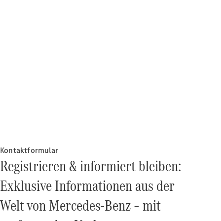
Driving
Events
She's
Mercedes
Golf
Tennis
Laureus
Stiftung
Deutsche
Sporthilfe
Kampen auf
Sylt
Kontaktformular
Mercedes-
Registrieren & informiert bleiben:
Benz
Community
Exklusive Informationen aus der
Welt von Mercedes‑Benz – mit