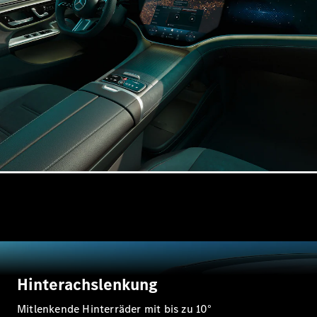
Mercedes-
Maybach
Neu
GLS
G-
Elektrisch
Klasse
G-Klasse
Konfigurator
Probefahrt
Mercedes-
Benz Store
T-Modelle / Kombis
Hinterachslenkung
Mitlenkende Hinterräder mit bis zu 10°