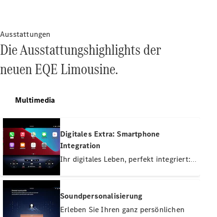
Ausstattungen
Die Ausstattungshighlights der
Neuwagen
für
neuen EQE Limousine.
Privatkunden
Neuwagen für
Geschäftskunden
Gebrauchtwagen
Multimedia
Angebote
Digitales Extra: Smartphone
Online-
Integration
Aktionen
Leasing &
Ihr digitales Leben, perfekt integriert:
Finanzierung
Die Smartphone-Integration verknüpft
Flotten- &
Ihr Mobiltelefon kabellos via Apple
Geschäftskunden
CarPlay™ und Android Auto™ mit dem
Soundpersonalisierung
Junge
MBUX Multimediasystem. Nutzen Sie
Sterne
Erleben Sie Ihren ganz persönlichen
Junge