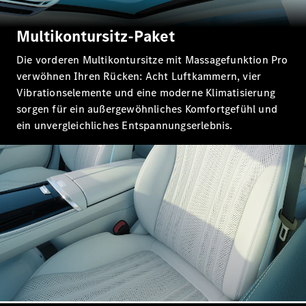
Probefahrt
Mercedes-
Multikontursitz-Paket
Benz Store
Kompaktwagen
Die vorderen Multikontursitze mit Massagefunktion Pro
verwöhnen Ihren Rücken: Acht Luftkammern, vier
Vibrationselemente und eine moderne Klimatisierung
sorgen für ein außergewöhnliches Komfortgefühl und
ein unvergleichliches Entspannungserlebnis.
Alle
Kompaktlimousinen
A-Klasse
Kompaktlimousine
B-Klasse
Konfigurator
Probefahrt
Mercedes-
Benz Store
Coupés