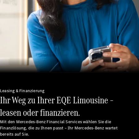
Unsere
Marken
Mercedes-
Benz
Mercedes-
Leasing & Finanzierung
AMG
Ihr Weg zu Ihrer EQE Limousine –
Mercedes-
Maybach
leasen oder finanzieren.
G-Klasse
Mercedes-
Mit den Mercedes-Benz Financial Services wählen Sie die
Benz
Finanzlösung, die zu Ihnen passt – Ihr Mercedes-Benz wartet
bereits auf Sie.
Classic