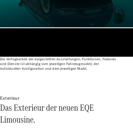
Die Verfügbarkeit der dargestellten Ausstattungen, Funktionen, Features
Alle
und Dienste ist abhängig vom jeweiligen Fahrzeugmodell, der
Cabriolets
individuellen Konfiguration und dem jeweiligen Markt.
CLE
Cabriolet
Mercedes-
AMG SL
Roadster
Exterieur
Mercedes-
Das Exterieur der neuen EQE
Maybach SL
Monogram
Limousine.
Series