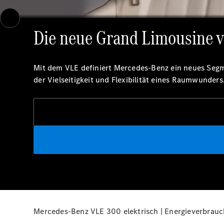
Der neue VLE steht auf einem sonnenbeschienenen Innenhof eines mod
Blütenblätter einer blühenden Magnolie wehen sanft um das Fahrzeu
Die neue Grand Limousine 
Mit dem VLE definiert Mercedes-Benz ein neues Segm
der Vielseitigkeit und Flexibilität eines Raumwunder
Mercedes-Benz VLE 300 elektrisch | Energieverbrauc