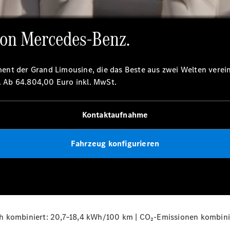
ernen Gebäudes. Das Fahrzeug wird aus verschiedenen Winkeln gezeigt
g und erzeugen ein stimmiges Gesamtbild zu dem neuen VLE.
von Mercedes-Benz.
ent der Grand Limousine, die das Beste aus zwei Welten verei
s. Ab 64.804,00 Euro inkl.
MwSt.
Kontaktaufnahme
Fahrzeug konfigurieren
h kombiniert: 20,7–18,4 kWh/100 km | CO₂-Emissionen kombinie