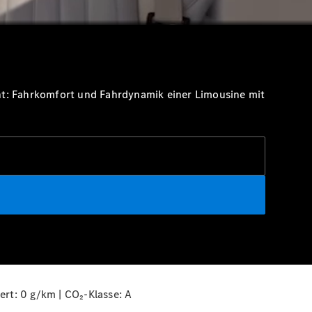
, sodass ein Eindruck des gesamten Fahrzeugs vermittelt wird. Rosa
nt: Fahrkomfort und Fahrdynamik einer Limousine mit
rt: 0 g/km | CO₂-Klasse:
A