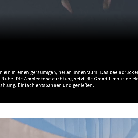
ten ein in einen geräumigen, hellen Innenraum. Das beeindruck
Ruhe. Die Ambientebeleuchtung setzt die Grand Limousine eind
ahlung. Einfach entspannen und genießen.
licht. Zu sehen sind die Sitze, das Panoramadach und der Screen für 