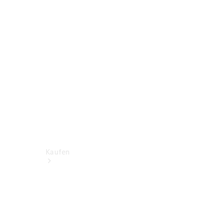
Probefahrt
Mercedes-Benz Store
Kaufen