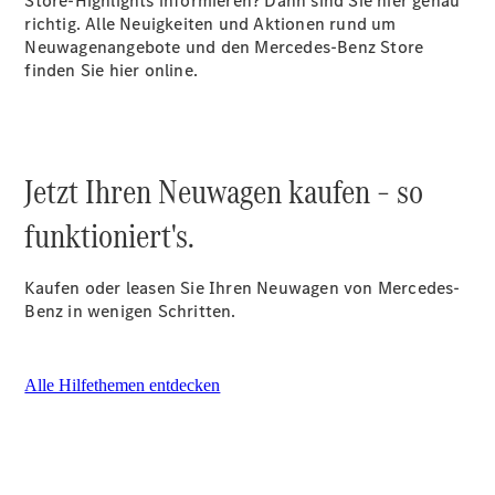
Store-Highlights informieren? Dann sind Sie hier genau
E-Klasse
richtig. Alle Neuigkeiten und Aktionen rund um
Limousine
Neuwagenangebote und den Mercedes-Benz Store
S-Klasse
finden Sie hier online.
S-Klasse
Lang
Mercedes-
Maybach
Neu
S-Klasse
Jetzt Ihren Neuwagen kaufen – so
funktioniert's.
Konfigurator
Probefahrt
Mercedes-
Kaufen oder leasen Sie Ihren Neuwagen von Mercedes-
Benz Store
Benz in wenigen Schritten.
SUV & Geländewagen
Alle Hilfethemen entdecken