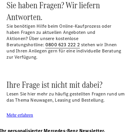
Sie haben Fragen? Wir liefern
Alle SUVs
Antworten.
EQA
Elektrisch
EQE
Elektrisch
Sie benötigen Hilfe beim Online-Kaufprozess oder
SUV
haben Fragen zu aktuellen Angeboten und
EQS
Elektrisch
Aktionen? Über unsere kostenlose
SUV
Beratungshotline:
0800 623 222 2
stehen wir Ihnen
Mercedes-
und Ihren Anliegen gern für eine individuelle Beratung
Maybach
Elektrisch
zur Verfügung.
EQS SUV
GLA
GLA
Neu
Elektrisch
GLA
Neu
Ihre Frage ist nicht mit dabei?
GLB
Elektrisch
GLB
Lesen Sie hier mehr zu häufig gestellten Fragen rund um
GLC
Elektrisch
das Thema Neuwagen, Leasing und Bestellung.
GLC
GLC Coupé
GLE
Neu
Mehr erfahren
GLE
Neu
Coupé
Ihr personalisierter Mercedes-Benz Newsletter.
GLS
Neu