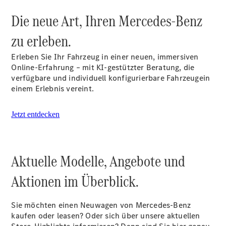
Plug-in-Hybrid Modelle
Die neue Art, Ihren Mercedes-Benz
Limousinen
zu erleben.
Erleben Sie Ihr Fahrzeug in einer neuen, immersiven
Online-Erfahrung – mit KI-gestützter Beratung, die
verfügbare und individuell konfigurierbare Fahrzeugein
einem Erlebnis vereint.
Alle
Jetzt entdecken
Limousinen
CLA
Elektrisch
CLA
C-Klasse
Aktuelle Modelle, Angebote und
Limousine
C-Klasse
Neu
Elektrisch
Aktionen im Überblick.
Limousine
EQE
Elektrisch
Limousine
Sie möchten einen Neuwagen von Mercedes-Benz
EQS
kaufen oder leasen? Oder sich über unsere aktuellen
Neu
Elektrisch
Limousine