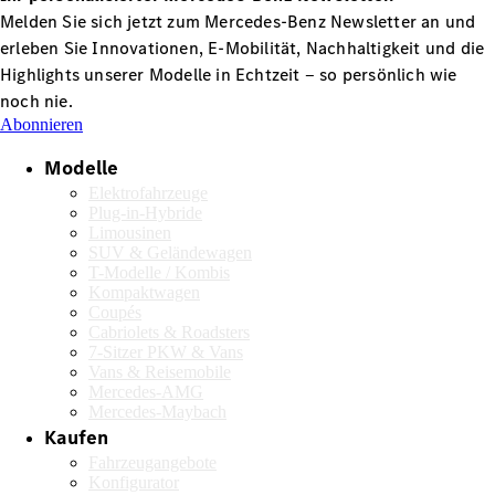
Melden Sie sich jetzt zum Mercedes-Benz Newsletter an und
Mercedes-
Maybach
Neu
erleben Sie Innovationen, E-Mobilität, Nachhaltigkeit und die
GLS
Highlights unserer Modelle in Echtzeit ‒ so persönlich wie
G-
noch nie.
Elektrisch
Klasse
Abonnieren
G-Klasse
Modelle
Elektrofahrzeuge
Konfigurator
Plug-in-Hybride
Probefahrt
Limousinen
Mercedes-
SUV & Geländewagen
Benz Store
T-Modelle / Kombis
T-Modelle / Kombis
Kompaktwagen
Coupés
Cabriolets & Roadsters
7-Sitzer PKW & Vans
Vans & Reisemobile
Mercedes-AMG
Mercedes-Maybach
Kaufen
Fahrzeugangebote
Konfigurator
Alle T-