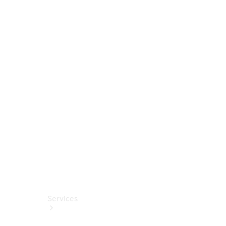
Räder &
Reifen
Fahrzeugzubehör
Ladezubehör
Collection
Original-
Pflegeprodukte
Services