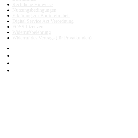
Rechtliche Hinweise
Nutzungsbedingungen
Erklärung zur Barrierefreiheit
Digital Service Act Verordnung
FOSS Lizenzen
Alle Coupés
Widerrufsbelehrung
Widerruf des Vertrags (für Privatkunden)
CLE Coupé
Mercedes-
AMG GT
Coupé
Mercedes-
AMG GT
Neu
Elektrisch
4-Türer
Coupé
Konfigurator
Probefahrt
Mercedes-
Benz Store
Cabriolets & Roadster