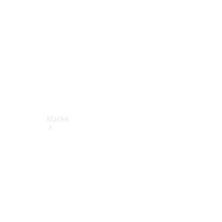
Support
Marke
Unsere
Marken