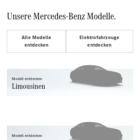
E-Klasse
Limousine
Unsere Mercedes-Benz Modelle.
S-Klasse
S-Klasse
Lang
Mercedes-
Alle Modelle
Elektrofahrzeuge
Maybach
Neu
entdecken
entdecken
S-Klasse
Konfigurator
Probefahrt
Modell entdecken
Mercedes-
Limousinen
Benz Store
SUV & Geländewagen
Modell entdecken