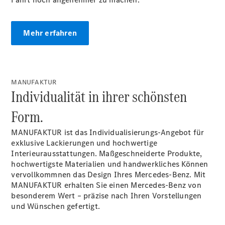
Mehr erfahren
MANUFAKTUR
Individualität in ihrer schönsten
Alle
Form.
Cabriolets
CLE
MANUFAKTUR ist das Individualisierungs-Angebot für
Cabriolet
exklusive Lackierungen und hochwertige
Mercedes-
Interieurausstattungen. Maßgeschneiderte Produkte,
AMG SL
hochwertigste Materialien und handwerkliches Können
Roadster
vervollkommnen das Design Ihres Mercedes-Benz. Mit
Mercedes-
MANUFAKTUR erhalten Sie einen Mercedes-Benz von
Maybach SL
besonderem Wert – präzise nach Ihren Vorstellungen
Monogram
und Wünschen gefertigt.
Series