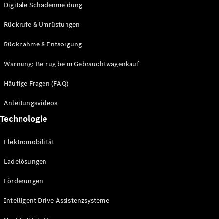
Digitale Schadenmeldung
Sterne
elektrisch
Rückrufe & Umrüstungen
Rücknahme & Entsorgung
Konfigurator
Probefahrt
Warnung: Betrug beim Gebrauchtwagenkauf
buchen
Häufige Fragen (FAQ)
Digitale
Anleitungsvideos
Extras
Service- &
Technologie
Garantie-
Pakete
Elektromobilität
Technisches
Zubehör &
Ladelösungen
Collection
Förderungen
Intelligent Drive Assistenzsysteme