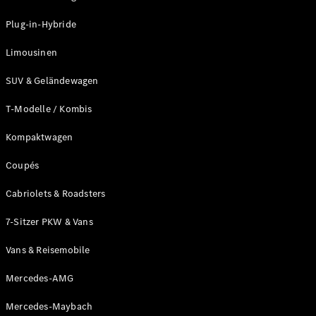
Plug-in-Hybride
Limousinen
SUV & Geländewagen
Alle Vans
T-Modelle / Kombis
EQV
Elektrisch
V-Klasse
Kompaktwagen
Marco Polo
Marco Polo
Coupés
Horizon
Cabriolets & Roadsters
Konfigurator
7-Sitzer PKW & Vans
Probefahrt
Mercedes-
Vans & Reisemobile
Benz Store
Mercedes-AMG
Gewerbliche Transporter
Mercedes-Maybach