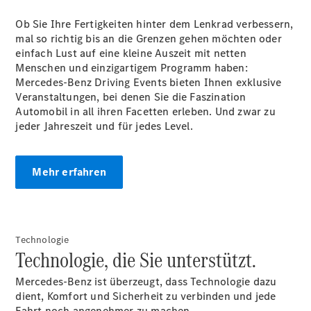
Ob Sie Ihre Fertigkeiten hinter dem Lenkrad verbessern,
mal so richtig bis an die Grenzen gehen möchten oder
einfach Lust auf eine kleine Auszeit mit netten
Menschen und einzigartigem Programm haben:
Mercedes-Benz Driving Events bieten Ihnen exklusive
Alle Coupés
Veranstaltungen, bei denen Sie die Faszination
CLE Coupé
Automobil in all ihren Facetten erleben. Und zwar zu
Mercedes-
jeder Jahreszeit und für jedes Level.
AMG GT
Coupé
Mercedes-
Mehr erfahren
AMG GT
Neu
Elektrisch
4-Türer
Coupé
Technologie
Konfigurator
Technologie, die Sie unterstützt.
Probefahrt
Mercedes-
Mercedes-Benz ist überzeugt, dass Technologie dazu
Benz Store
dient, Komfort und Sicherheit zu verbinden und jede
Cabriolets & Roadster
Fahrt noch angenehmer zu machen.