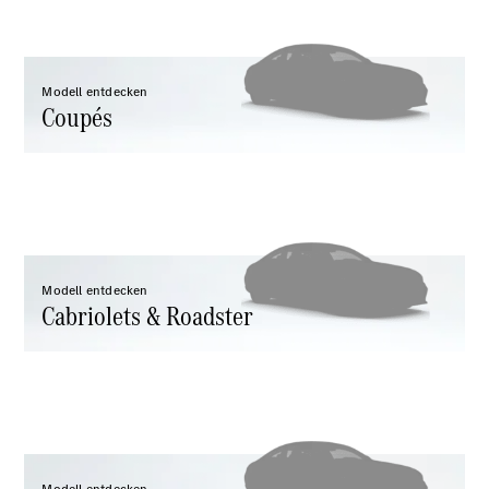
Mercedes-
Maybach
Neu
GLS
G-
Modell entdecken
Elektrisch
Coupés
Klasse
G-Klasse
Konfigurator
Probefahrt
Mercedes-
Benz Store
T-Modelle / Kombis
Modell entdecken
Cabriolets & Roadster