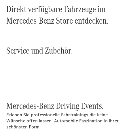
Probefahrt
Direkt verfügbare Fahrzeuge im
Mercedes-
Benz Store
Mercedes-Benz Store entdecken.
Kompaktwagen
Service und Zubehör.
Alle
Kompaktlimousinen
A-Klasse
Kompaktlimousine
B-Klasse
Konfigurator
Mercedes-Benz Driving Events.
Probefahrt
Mercedes-
Erleben Sie professionelle Fahrtrainings die keine
Benz Store
Wünsche offen lassen. Automobile Faszination in ihrer
Coupés
schönsten Form.