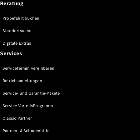
Beratung
Probefahrt buchen
Standortsuche
Neuwagen
für
Digitale Extras
Privatkunden
Neuwagen für
Services
Geschäftskunden
Gebrauchtwagen
Servicetermin vereinbaren
Angebote
Betriebsanleitungen
Online-
Service- und Garantie-Pakete
Aktionen
Leasing &
Service VorteilsProgramm
Finanzierung
Flotten- &
Classic Partner
Geschäftskunden
Junge
Pannen- & Schadenhilfe
Sterne
Junge