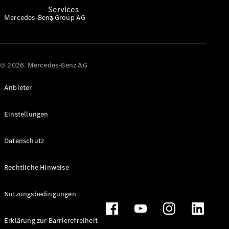
Services
Mercedes-Benz Group AG
© 2026. Mercedes-Benz AG
Anbieter
Alle
Services
Ladelösungen
Einstellungen
Servicetermin
Datenschutz
vereinbaren
Service &
Rechtliche Hinweise
Reparatur
Pannen- &
Nutzungsbedingungen
Schadenhilfe
Erklärung zur Barrierefreiheit
Versicherung