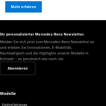
Konfigurator
Mehr erfahren
Probefahrt
Mercedes-
Benz Store
Grand Limousine
Ihr personalisierter Mercedes-Benz Newsletter.
Melden Sie sich jetzt zum Mercedes-Benz Newsletter an
und erleben Sie Innovationen, E-Mobilität,
Nachhaltigkeit und die Highlights unserer Modelle in
Echtzeit ‒ so persönlich wie noch nie.
VLE
Neu
Elektrisch
Abonnieren
Konfigurator
Probefahrt
Mercedes-
Modelle
Benz Store
Vans & Reisemobile
Elektrofahrzeuge