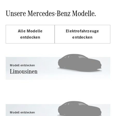
E-Klasse
Limousine
Unsere Mercedes-Benz Modelle.
S-Klasse
S-Klasse
Lang
Mercedes-
Alle Modelle
Elektrofahrzeuge
Maybach
Neu
entdecken
entdecken
S-Klasse
Konfigurator
Probefahrt
Modell entdecken
Mercedes-
Limousinen
Benz Store
SUV & Geländewagen
Modell entdecken