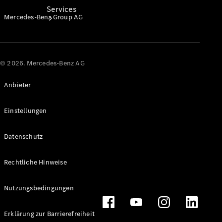
Services
Mercedes-Benz Group AG
© 2026. Mercedes-Benz AG
Anbieter
Alle
Services
Ladelösungen
Einstellungen
Servicetermin
Datenschutz
vereinbaren
Service &
Rechtliche Hinweise
Reparatur
Pannen- &
Nutzungsbedingungen
Schadenhilfe
Erklärung zur Barrierefreiheit
Versicherung