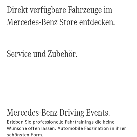
Probefahrt
Direkt verfügbare Fahrzeuge im
Mercedes-
Benz Store
Mercedes-Benz Store entdecken.
Kompaktwagen
Service und Zubehör.
Alle
Kompaktlimousinen
A-Klasse
Kompaktlimousine
B-Klasse
Konfigurator
Mercedes-Benz Driving Events.
Probefahrt
Mercedes-
Erleben Sie professionelle Fahrtrainings die keine
Benz Store
Wünsche offen lassen. Automobile Faszination in ihrer
Coupés
schönsten Form.