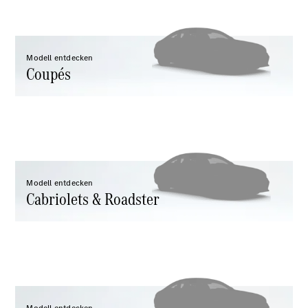
Mercedes-
Maybach
Neu
GLS
G-
Modell entdecken
Elektrisch
Coupés
Klasse
G-Klasse
Konfigurator
Probefahrt
Mercedes-
Benz Store
T-Modelle / Kombis
Modell entdecken
Cabriolets & Roadster