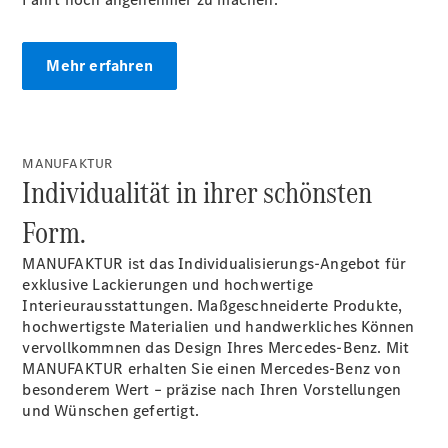
Mehr erfahren
MANUFAKTUR
Individualität in ihrer schönsten
Alle
Form.
Cabriolets
CLE
MANUFAKTUR ist das Individualisierungs-Angebot für
Cabriolet
exklusive Lackierungen und hochwertige
Mercedes-
Interieurausstattungen. Maßgeschneiderte Produkte,
AMG SL
hochwertigste Materialien und handwerkliches Können
Roadster
vervollkommnen das Design Ihres Mercedes-Benz. Mit
Mercedes-
MANUFAKTUR erhalten Sie einen Mercedes-Benz von
Maybach SL
besonderem Wert – präzise nach Ihren Vorstellungen
Monogram
und Wünschen gefertigt.
Series