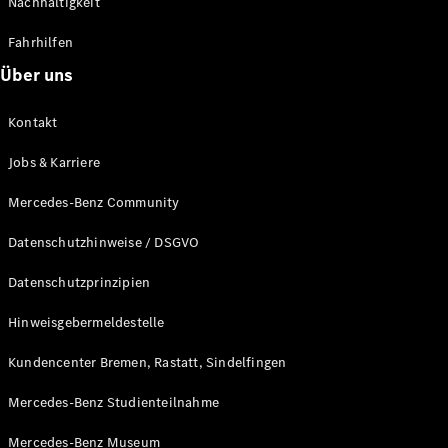
Nachhaltigkeit
Fahrhilfen
Über uns
Kontakt
Räder &
Reifen
Jobs & Karriere
Fahrzeugzubehör
Ladezubehör
Mercedes-Benz Community
Collection
Original-
Datenschutzhinweise / DSGVO
Pflegeprodukte
Datenschutzprinzipien
Hinweisgebermeldestelle
Kundencenter Bremen, Rastatt, Sindelfingen
Mercedes-Benz Studienteilnahme
Mercedes-Benz Museum