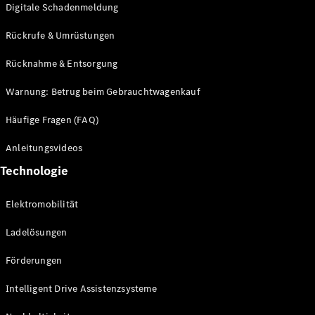
Digitale Schadenmeldung
Sterne
elektrisch
Rückrufe & Umrüstungen
Rücknahme & Entsorgung
Konfigurator
Probefahrt
Warnung: Betrug beim Gebrauchtwagenkauf
buchen
Häufige Fragen (FAQ)
Digitale
Anleitungsvideos
Extras
Service- &
Technologie
Garantie-
Pakete
Elektromobilität
Technisches
Zubehör &
Ladelösungen
Collection
Förderungen
Intelligent Drive Assistenzsysteme