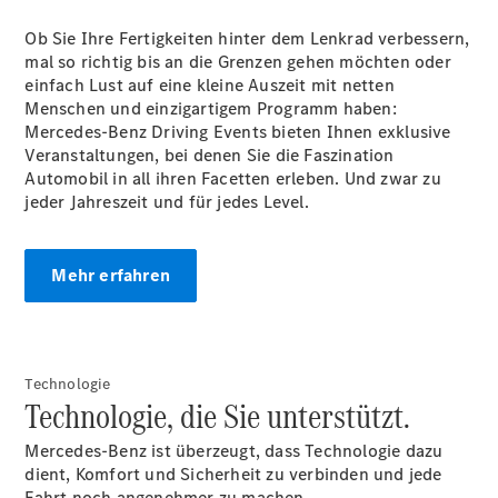
Ob Sie Ihre Fertigkeiten hinter dem Lenkrad verbessern,
mal so richtig bis an die Grenzen gehen möchten oder
einfach Lust auf eine kleine Auszeit mit netten
Menschen und einzigartigem Programm haben:
Mercedes-Benz Driving Events bieten Ihnen exklusive
Alle Coupés
Veranstaltungen, bei denen Sie die Faszination
CLE Coupé
Automobil in all ihren Facetten erleben. Und zwar zu
Mercedes-
jeder Jahreszeit und für jedes Level.
AMG GT
Coupé
Mercedes-
Mehr erfahren
AMG GT
Neu
Elektrisch
4-Türer
Coupé
Technologie
Konfigurator
Technologie, die Sie unterstützt.
Probefahrt
Mercedes-
Mercedes-Benz ist überzeugt, dass Technologie dazu
Benz Store
dient, Komfort und Sicherheit zu verbinden und jede
Cabriolets & Roadster
Fahrt noch angenehmer zu machen.