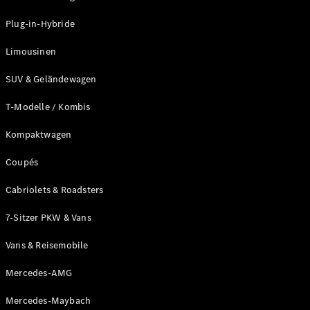
Plug-in-Hybride
Limousinen
SUV & Geländewagen
Alle Vans
T-Modelle / Kombis
EQV
Elektrisch
V-Klasse
Kompaktwagen
Marco Polo
Marco Polo
Coupés
Horizon
Cabriolets & Roadsters
Konfigurator
7-Sitzer PKW & Vans
Probefahrt
Mercedes-
Vans & Reisemobile
Benz Store
Mercedes-AMG
Gewerbliche Transporter
Mercedes-Maybach