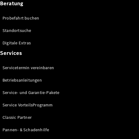
Beratung
Probefahrt buchen
Standortsuche
Neuwagen
für
Digitale Extras
Privatkunden
Neuwagen für
Services
Geschäftskunden
Gebrauchtwagen
Servicetermin vereinbaren
Angebote
Betriebsanleitungen
Online-
Service- und Garantie-Pakete
Aktionen
Leasing &
Service VorteilsProgramm
Finanzierung
Flotten- &
Classic Partner
Geschäftskunden
Junge
Pannen- & Schadenhilfe
Sterne
Junge