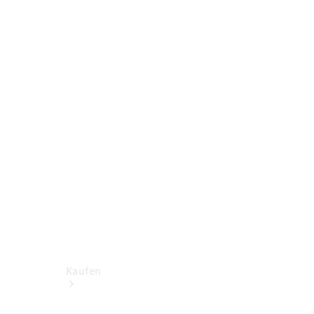
Konfigurator
Probefahrt
Mercedes-Benz Store
Kaufen