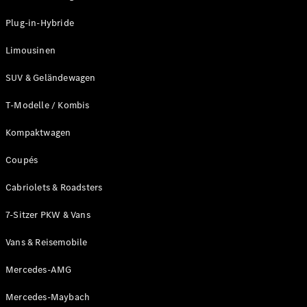
Plug-in-Hybrid Modelle
Plug-in-Hybride
Limousinen
Limousinen
SUV & Geländewagen
T-Modelle / Kombis
Kompaktwagen
Alle
Limousinen
Coupés
CLA
Elektrisch
CLA
Cabriolets & Roadsters
C-Klasse
7-Sitzer PKW & Vans
Limousine
C-Klasse
Neu
Elektrisch
Vans & Reisemobile
Limousine
EQE
Elektrisch
Mercedes-AMG
Limousine
EQS
Neu
Elektrisch
Mercedes-Maybach
Limousine