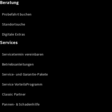
Beratung
Alle SUVs
EQA
Elektrisch
Probefahrt buchen
EQE
Elektrisch
SUV
Standortsuche
EQS
Elektrisch
SUV
Digitale Extras
Mercedes-
Services
Maybach
Elektrisch
EQS SUV
GLA
Servicetermin vereinbaren
GLA
Neu
Elektrisch
Betriebsanleitungen
GLA
Neu
GLB
Elektrisch
Service- und Garantie-Pakete
GLB
GLC
Elektrisch
Service VorteilsProgramm
GLC
GLC Coupé
Classic Partner
GLE
Neu
GLE
Pannen- & Schadenhilfe
Neu
Coupé
GLS
Neu