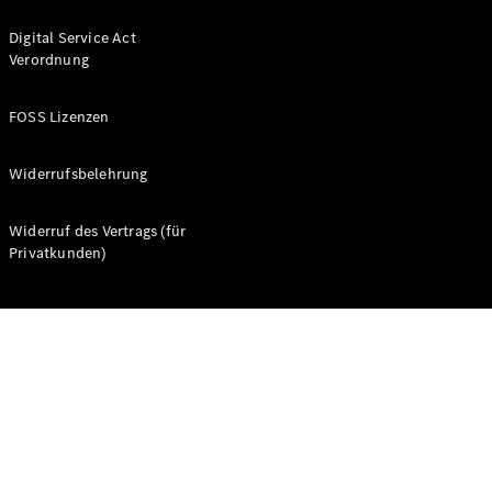
Digital Service Act
Verordnung
FOSS Lizenzen
Alle Coupés
CLE Coupé
Widerrufsbelehrung
Mercedes-
AMG GT
Widerruf des Vertrags (für
Coupé
Privatkunden)
Mercedes-
AMG GT
Neu
Elektrisch
4-Türer
Coupé
Konfigurator
Probefahrt
Mercedes-
Benz Store
Cabriolets & Roadster