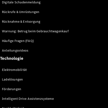
Digitale Schadenmeldung
Mercedes-
Maybach
Neu
Rückrufe & Umrüstungen
GLS
G-
Rücknahme & Entsorgung
Elektrisch
Klasse
G-Klasse
Warnung: Betrug beim Gebrauchtwagenkauf
Häufige Fragen (FAQ)
Konfigurator
Probefahrt
Anleitungsvideos
Mercedes-
Technologie
Benz Store
T-Modelle / Kombis
Elektromobilität
Ladelösungen
Förderungen
Intelligent Drive Assistenzsysteme