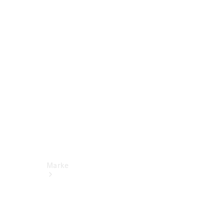
Miete
Mercedes-
Benz Apps
Betriebsanleitungen
Support
Marke