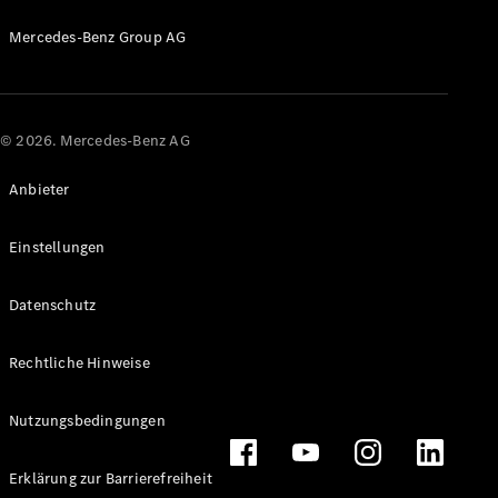
Probefahrt
Mercedes-
Mercedes-Benz Group AG
Benz Store
Kompaktwagen
© 2026. Mercedes-Benz AG
Anbieter
Alle
Einstellungen
Kompaktlimousinen
A-Klasse
Datenschutz
Kompaktlimousine
B-Klasse
Rechtliche Hinweise
Konfigurator
Probefahrt
Nutzungsbedingungen
Mercedes-
Benz Store
Erklärung zur Barrierefreiheit
Coupés