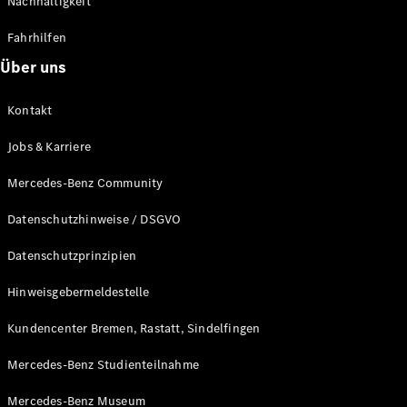
Nachhaltigkeit
Alle T-
Fahrhilfen
Modelle
CLA
Über uns
Shooting
Elektrisch
Brake
Kontakt
CLA
Shooting
Neu
Jobs & Karriere
Brake
C-Klasse T-
Mercedes-Benz Community
Modell
C-Klasse T-
Datenschutzhinweise / DSGVO
Modell All-
Terrain
Datenschutzprinzipien
E-Klasse T-
Modell
Hinweisgebermeldestelle
E-Klasse T-
Modell All-
Kundencenter Bremen, Rastatt, Sindelfingen
Terrain
Mercedes-Benz Studienteilnahme
Konfigurator
Mercedes-Benz Museum