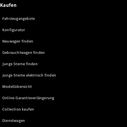
E-Klasse
Kaufen
Limousine
S-Klasse
Fahrzeugangebote
S-Klasse
Lang
Konfigurator
Mercedes-
Maybach
Neu
Neuwagen finden
S-Klasse
Gebrauchtwagen finden
Konfigurator
Junge Sterne finden
Probefahrt
Mercedes-
Junge Sterne elektrisch finden
Benz Store
SUV & Geländewagen
Modellübersicht
Online-Garantieverlängerung
Collection kaufen
Dienstwagen