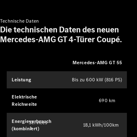
Technische Daten
Räder &
Die technischen Daten des neuen
Reifen
Fahrzeugzubehör
Mercedes-AMG GT 4-Türer Coupé.
Ladezubehör
Collection
Original-
Pflegeprodukte
Mercedes-AMG GT 55
Leistung
Bis zu 600 kW (816 PS)
Elektrische
690 km
Reichweite
Energieverbrauch
Services
18,1 kWh/100km
(kombiniert)