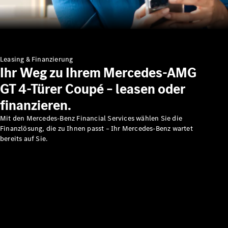
Leasing & Finanzierung
Ihr Weg zu Ihrem Mercedes-AMG
Mercedes-
GT 4-Türer Coupé – leasen oder
Benz
finanzieren.
Mercedes-
AMG
Mit den Mercedes-Benz Financial Services wählen Sie die
Mercedes-
Finanzlösung, die zu Ihnen passt – Ihr Mercedes-Benz wartet
Maybach
bereits auf Sie.
G-Klasse
Mercedes-
Benz
Classic
Technologie
&
Innovation