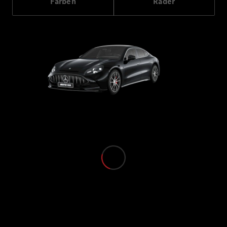
Farben
Räder
Probefahrt
Mercedes-
Benz Store
Grand Limousine
VLE
Neu
Elektrisch
Konfigurator
Probefahrt
Mercedes-
Benz Store
Vans & Reisemobile