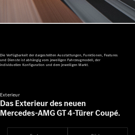
Alle
Die Verfügbarkeit der dargestellten Ausstattungen, Funktionen, Features
Cabriolets
und Dienste ist abhängig vom jeweiligen Fahrzeugmodell, der
individuellen Konfiguration und dem jeweiligen Markt.
CLE
Cabriolet
Mercedes-
AMG SL
Roadster
Exterieur
Mercedes-
Das Exterieur des neuen
Maybach SL
Mercedes-AMG GT 4-Türer Coupé.
Monogram
Series
Konfigurator