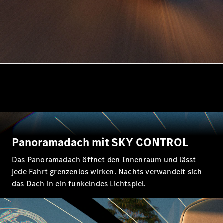
Alle SUVs
EQA
Elektrisch
EQE
Elektrisch
SUV
EQS
Elektrisch
SUV
Mercedes-
Maybach
Elektrisch
EQS SUV
GLA
GLA
Neu
Elektrisch
GLA
Neu
GLB
Elektrisch
Panoramadach mit SKY CONTROL
GLB
GLC
Elektrisch
Das Panoramadach öffnet den Innenraum und lässt
GLC
jede Fahrt grenzenlos wirken. Nachts verwandelt sich
GLC Coupé
GLE
das Dach in ein funkelndes Lichtspiel.
Neu
GLE
Neu
Coupé
GLS
Neu