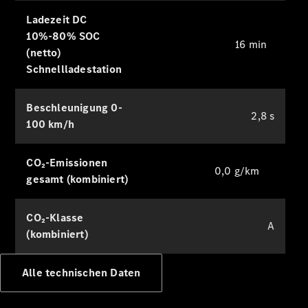
Ladezeit DC
10%-80% SOC
16 min
(netto)
Schnellladestation
Alle
Services
Ladelösungen
Beschleunigung 0-
2,8 s
100 km/h
Servicetermin
vereinbaren
CO₂-Emissionen
Service &
0,0 g/km
gesamt (kombiniert)
Reparatur
Pannen- &
Schadenhilfe
CO₂-Klasse
A
(kombiniert)
Versicherung
Miete
Alle technischen Daten
Mercedes-
Benz Apps