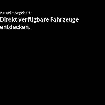
Aktuelle Angebote
Direkt verfügbare Fahrzeuge
entdecken.
Übersicht
Automatisiertes
Fahren &
Assistenz oder
Assistenzsysteme
Sicherheit oder
Fortschrittliche
Sicherheitssysteme
Antriebsstrang
Elektroauto
Förderungen
MBUX
Multimediasystem
Over-the-