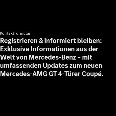
She's
Mercedes
Golf
Tennis
Laureus
Stiftung
Kontaktformular
Deutsche
Registrieren & informiert bleiben:
Sporthilfe
Exklusive Informationen aus der
Kampen auf
Sylt
Welt von Mercedes‑Benz – mit
Mercedes-
umfassenden Updates zum neuen
Benz
Community
Mercedes-AMG GT 4-Türer Coupé.