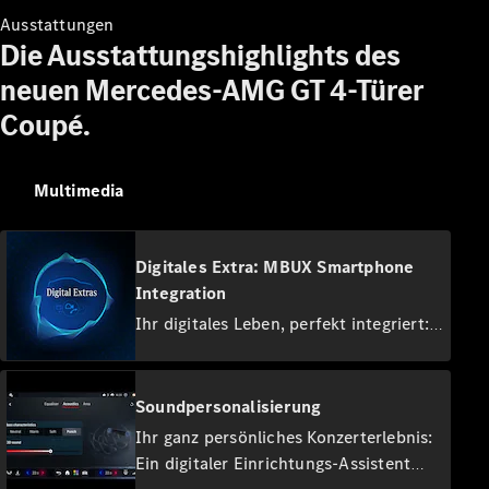
Ausstattungen
Die Ausstattungshighlights des
Neuwagen
neuen Mercedes-AMG GT 4-Türer
für
Privatkunden
Coupé.
Neuwagen für
Geschäftskunden
Gebrauchtwagen
Multimedia
Angebote
Online-
Digitales Extra: MBUX Smartphone
Aktionen
Integration
Leasing &
Ihr digitales Leben, perfekt integriert:
Finanzierung
Flotten- &
Die Smartphone-Integration verknüpft
Geschäftskunden
Ihr Mobiltelefon kabellos via Apple
Junge
CarPlay™ und Android Auto™ mit dem
Soundpersonalisierung
Sterne
Multimediasystem. Nutzen Sie wichtige
Ihr ganz persönliches Konzerterlebnis:
Junge
Anwendungen oder Drittanbieter-Apps
Sterne
Ein digitaler Einrichtungs-Assistent
wie Spotify so intuitiv und komfortabel
elektrisch