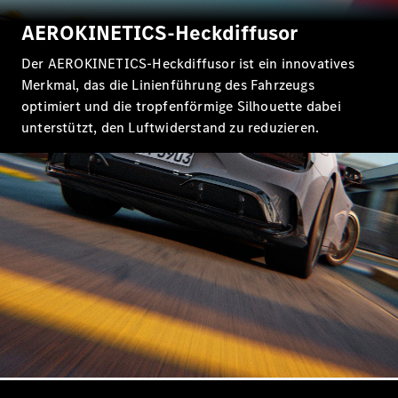
Probefahrt
Mercedes-
AEROKINETICS-Heckdiffusor
Benz Store
Kompaktwagen
Der AEROKINETICS-Heckdiffusor ist ein innovatives
Merkmal, das die Linienführung des Fahrzeugs
optimiert und die tropfenförmige Silhouette dabei
unterstützt, den Luftwiderstand zu reduzieren.
Alle
Kompaktlimousinen
A-Klasse
Kompaktlimousine
B-Klasse
Konfigurator
Probefahrt
Mercedes-
Benz Store
Coupés