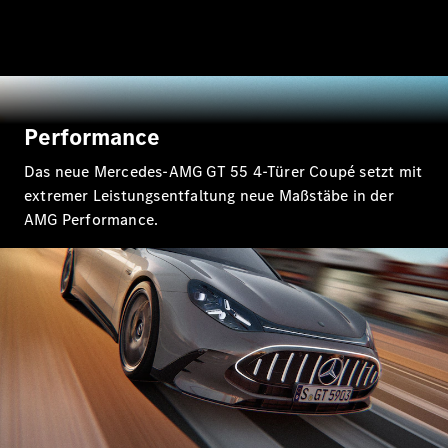
Alle Coupés
Performance
CLE Coupé
Mercedes-
Das neue Mercedes-AMG GT 55 4-Türer Coupé setzt mit
AMG GT
extremer Leistungsentfaltung neue Maßstäbe in der
Coupé
AMG Performance.
Mercedes-
AMG GT
Neu
Elektrisch
4-Türer
Coupé
Konfigurator
Probefahrt
Mercedes-
Benz Store
Cabriolets & Roadster