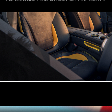
Alle T-
Modelle
CLA
Shooting
Elektrisch
Brake
CLA
Shooting
Neu
Brake
C-Klasse T-
Modell
C-Klasse T-
Modell All-
Terrain
E-Klasse T-
Modell
E-Klasse T-
Modell All-
Terrain
Konfigurator