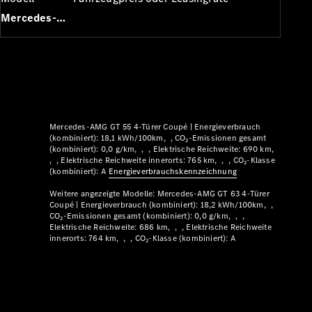
Plug-in-Hybrid Modelle
Mercedes-AMG GT 4-Türer Coupé
Limousinen
Mercedes-AMG GT 55 4-Türer Coupé |
Energieverbrauch
Alle
(kombiniert): 18,1 kWh/100km
CO₂-Emissionen gesamt
(kombiniert): 0,0 g/km
Elektrische Reichweite: 690 km
Limousinen
Elektrische Reichweite innerorts: 765 km
CO₂-Klasse
CLA
Elektrisch
(kombiniert): A
Energie­verbrauchs­kennzeichnung
CLA
Weitere angezeigte Modelle:
Mercedes-AMG GT 63 4-Türer
C-Klasse
Coupé |
Energieverbrauch (kombiniert): 18,2 kWh/100km
Limousine
CO₂-Emissionen gesamt (kombiniert): 0,0 g/km
C-Klasse
Elektrische Reichweite: 686 km
Elektrische Reichweite
Neu
Elektrisch
innerorts: 764 km
CO₂-Klasse (kombiniert): A
Limousine
EQE
Elektrisch
Limousine
EQS
Neu
Elektrisch
Limousine