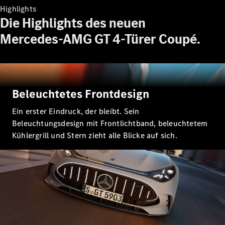
E-Klasse
Highlights
Limousine
Die Highlights des neuen
S-Klasse
S-Klasse
Mercedes-AMG GT 4-Türer Coupé.
Lang
Mercedes-
Maybach
Neu
S-Klasse
Beleuchtetes Frontdesign
Konfigurator
Ein erster Eindruck, der bleibt. Sein
Probefahrt
Beleuchtungsdesign mit Frontlichtband, beleuchtetem
Mercedes-
Benz Store
Kühlergrill und Stern zieht alle Blicke auf sich.
SUV & Geländewagen