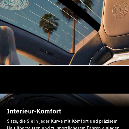
Mercedes-
Maybach
Neu
GLS
G-
Elektrisch
Klasse
G-Klasse
Konfigurator
Probefahrt
Mercedes-
Benz Store
T-Modelle / Kombis
Interieur-Komfort
Sitze, die Sie in jeder Kurve mit Komfort und präzisem
Halt überzeugen und zu sportlicherem Fahren einladen.