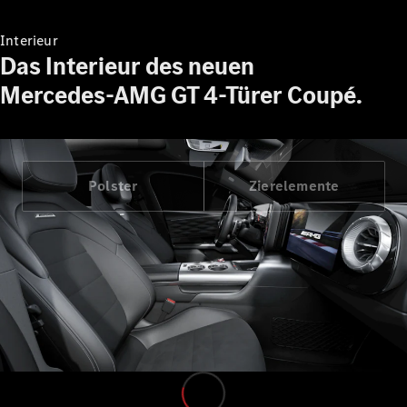
Interieur
Das Interieur des neuen
Mercedes-AMG GT 4-Türer Coupé.
Alle Vans
EQV
Elektrisch
V-Klasse
Marco Polo
Marco Polo
Polster
Zierelemente
Horizon
Konfigurator
Probefahrt
Mercedes-
Benz Store
Gewerbliche Transporter
Konfigurator