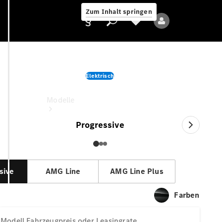
Zum Inhalt springen
CLA
Elektrisch
Fahrzeugpreis oder Leasingrate
Anbieter/Datenschutz
Modelle
Progressive
sive
AMG Line
AMG Line Plus
Alle Modelle
Neue Modelle
Farben
Elektromodelle
Modell
Fahrzeugpreis oder Leasingrate