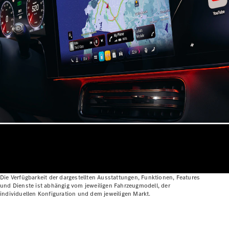
Alle
Cabriolets
CLE
Cabriolet
Mercedes-
AMG SL
Roadster
Mercedes-
Die Verfügbarkeit der dargestellten Ausstattungen, Funktionen, Features
und Dienste ist abhängig vom jeweiligen Fahrzeugmodell, der
Maybach SL
individuellen Konfiguration und dem jeweiligen Markt.
Monogram
Series