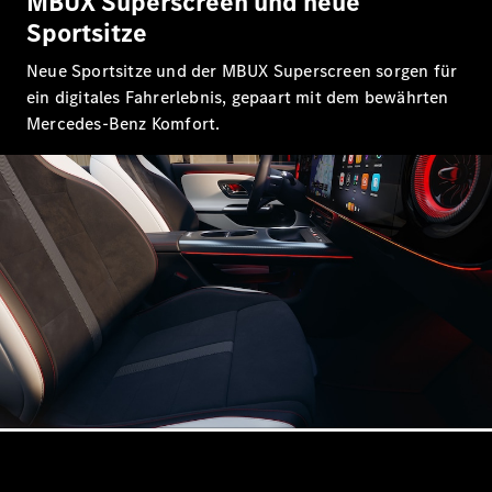
MBUX Superscreen und neue
Mercedes-
Sportsitze
Maybach
Neu
GLS
Neue Sportsitze und der MBUX Superscreen sorgen für
G-
ein digitales Fahrerlebnis, gepaart mit dem bewährten
Elektrisch
Klasse
Mercedes-Benz Komfort.
G-Klasse
Konfigurator
Probefahrt
Mercedes-
Benz Store
T-Modelle / Kombis