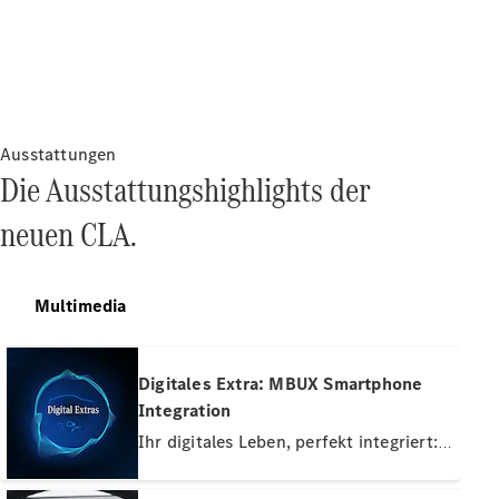
Neuwagen
für
Ausstattungen
Privatkunden
Die Ausstattungshighlights der
Neuwagen für
Geschäftskunden
neuen CLA.
Gebrauchtwagen
Angebote
Multimedia
Online-
Aktionen
Leasing &
Finanzierung
Digitales Extra: MBUX Smartphone
Flotten- &
Integration
Geschäftskunden
Ihr digitales Leben, perfekt integriert:
Junge
Die Smartphone-Integration verknüpft
Sterne
Ihr Mobiltelefon kabellos via Apple
Junge