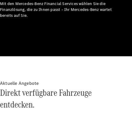
Technologie
Mit den Mercedes-Benz Financial Services wählen Sie die
&
Finanzlösung, die zu Ihnen passt – Ihr Mercedes-Benz wartet
Innovation
bereits auf Sie.
Übersicht
Automatisiertes
Aktuelle Angebote
Fahren &
Direkt verfügbare Fahrzeuge
Assistenz oder
Assistenzsysteme
entdecken.
Sicherheit oder
Fortschrittliche
Sicherheitssysteme
Antriebsstrang
Elektroauto