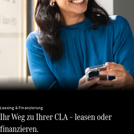
Unsere
Marken
Mercedes-
Benz
Mercedes-
AMG
Mercedes-
Maybach
Leasing & Finanzierung
G-Klasse
Ihr Weg zu Ihrer CLA – leasen oder
Mercedes-
Benz
finanzieren.
Classic