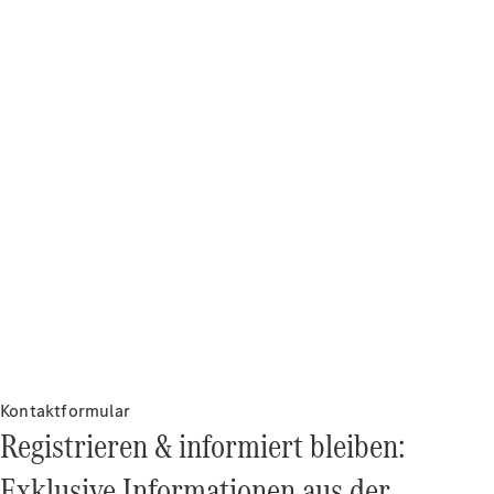
Driving
Events
She's
Mercedes
Golf
Tennis
Laureus
Stiftung
Deutsche
Sporthilfe
Kampen auf
Sylt
Mercedes-
Benz
Community
Kontaktformular
Registrieren & informiert bleiben:
Exklusive Informationen aus der