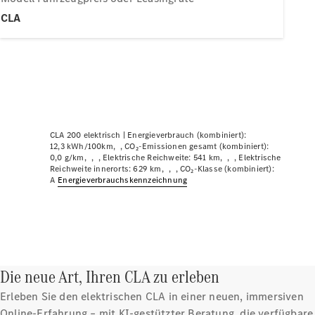
Plug-in-Hybrid Modelle
CLA
Limousinen
CLA 200 elektrisch |
Energieverbrauch (kombiniert):
Alle
12,3 kWh/100km
CO₂-Emissionen gesamt (kombiniert):
0,0 g/km
Elektrische Reichweite: 541 km
Elektrische
Limousinen
Reichweite innerorts: 629 km
CO₂-Klasse (kombiniert):
CLA
Elektrisch
A
Energie­verbrauchs­kennzeichnung
CLA
C-Klasse
Limousine
C-Klasse
Neu
Elektrisch
Limousine
EQE
Die neue Art, Ihren CLA zu erleben
Elektrisch
Limousine
EQS
Erleben Sie den elektrischen CLA in einer neuen, immersiven
Neu
Elektrisch
Limousine
Online-Erfahrung – mit KI-gestützter Beratung, die verfügbare