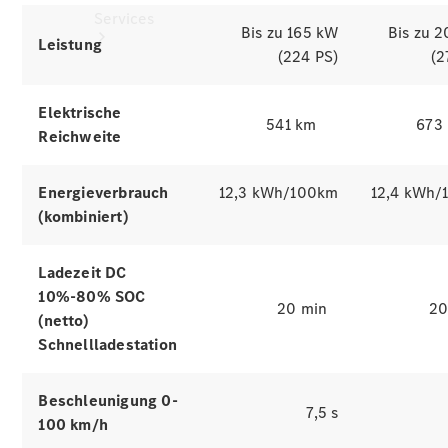
Services
Bis zu 165 kW
Bis zu 
Leistung
(224 PS)
(2
Elektrische
541 km
673
Reichweite
Alle
Energieverbrauch
12,3 kWh/100km
12,4 kWh/
Services
(kombiniert)
Ladelösungen
Ladezeit DC
Servicetermin
10%-80% SOC
vereinbaren
20 min
20
Service &
(netto)
Reparatur
Schnellladestation
Pannen- &
Schadenhilfe
Beschleunigung 0-
7,5 s
100 km/h
Versicherung