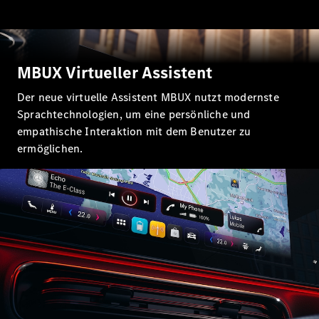
Alle T-
Modelle
CLA
Shooting
Elektrisch
MBUX Virtueller Assistent
Brake
CLA
Der neue virtuelle Assistent MBUX nutzt modernste
Shooting
Neu
Sprachtechnologien, um eine persönliche und
Brake
empathische Interaktion mit dem Benutzer zu
C-Klasse T-
ermöglichen.
Modell
C-Klasse T-
Modell All-
Terrain
E-Klasse T-
Modell
E-Klasse T-
Modell All-
Terrain
Konfigurator