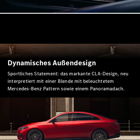
Probefahrt
Mercedes-
Benz Store
Kompaktwagen
Dynamisches Außendesign
Alle
Sportliches Statement: das markante CLA-Design, neu
Kompaktlimousinen
A-Klasse
interpretiert mit einer Blende mit beleuchtetem
Kompaktlimousine
Mercedes-Benz Pattern sowie einem Panoramadach.
B-Klasse
Konfigurator
Probefahrt
Mercedes-
Benz Store
Coupés