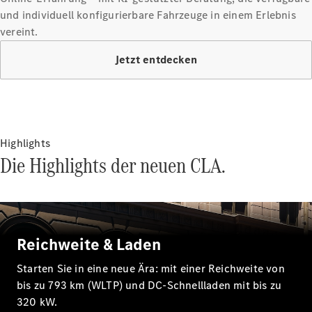
E-Klasse
und individuell konfigurierbare Fahrzeuge in einem Erlebnis
Limousine
vereint.
S-Klasse
S-Klasse
Jetzt entdecken
Lang
Mercedes-
Maybach
Neu
S-Klasse
Highlights
Konfigurator
Die Highlights der neuen CLA.
Probefahrt
Mercedes-
Benz Store
SUV & Geländewagen
Reichweite & Laden
Starten Sie in eine neue Ära: mit einer Reichweite von
bis zu 793 km (WLTP) und DC-Schnellladen mit bis zu
320 kW.