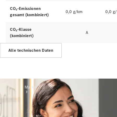
Miete
Mercedes-
CO₂-Emissionen
0,0 g/km
0,0 g
Benz Apps
gesamt (kombiniert)
Betriebsanleitungen
CO₂-Klasse
A
Support
(kombiniert)
Alle technischen Daten
Marke