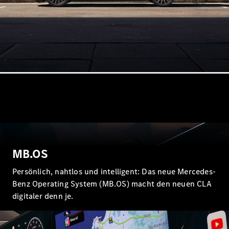
Alle Coupés
CLE Coupé
Mercedes-
AMG GT
Coupé
Mercedes-
AMG GT
Neu
Elektrisch
4-Türer
MB.OS
Coupé
Persönlich, nahtlos und intelligent: Das neue Mercedes-
Konfigurator
Benz Operating System (MB.OS) macht den neuen CLA
Probefahrt
digitaler denn je.
Mercedes-
Benz Store
Cabriolets & Roadster