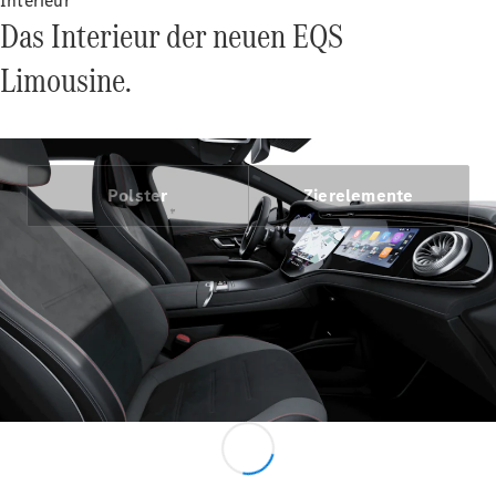
Interieur
Das Interieur der neuen EQS
Limousine.
Alle Vans
EQV
Elektrisch
Polster
Zierelemente
V-Klasse
Marco Polo
Marco Polo
Horizon
Konfigurator
Probefahrt
Mercedes-
Benz Store
Gewerbliche Transporter