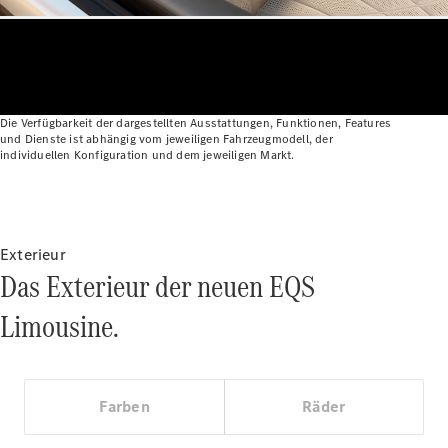
Die Verfügbarkeit der dargestellten Ausstattungen, Funktionen, Features
und Dienste ist abhängig vom jeweiligen Fahrzeugmodell, der
individuellen Konfiguration und dem jeweiligen Markt.
Alle
Cabriolets
CLE
Exterieur
Cabriolet
Das Exterieur der neuen EQS
Mercedes-
AMG SL
Limousine.
Roadster
Mercedes-
Maybach SL
Monogram
Farben
Räder
Series