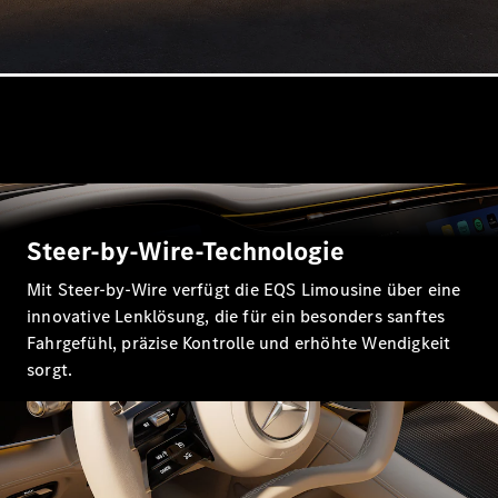
Alle SUVs
EQA
Elektrisch
EQE
Elektrisch
SUV
EQS
Elektrisch
SUV
Mercedes-
Maybach
Elektrisch
EQS SUV
GLA
Steer-by-Wire-Technologie
GLA
Neu
Elektrisch
GLA
Mit Steer-by-Wire verfügt die EQS Limousine über eine
Neu
GLB
Elektrisch
innovative Lenklösung, die für ein besonders sanftes
GLB
Fahrgefühl, präzise Kontrolle und erhöhte Wendigkeit
GLC
Elektrisch
sorgt.
GLC
GLC Coupé
GLE
Neu
GLE
Neu
Coupé
GLS
Neu