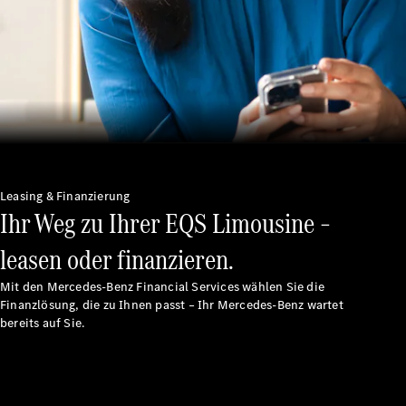
Unsere
Marken
Leasing & Finanzierung
Ihr Weg zu Ihrer EQS Limousine –
Mercedes-
Benz
leasen oder finanzieren.
Mercedes-
AMG
Mit den Mercedes-Benz Financial Services wählen Sie die
Mercedes-
Finanzlösung, die zu Ihnen passt – Ihr Mercedes-Benz wartet
Maybach
bereits auf Sie.
G-Klasse
Mercedes-
Benz
Classic