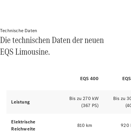
Reichweite & Laden
Der elektrische
Antrieb
Technische Daten
Die technischen Daten der neuen
Räder &
der EQS Limousine
Reifen
EQS Limousine.
Fahrzeugzubehör
Ladezubehör
Collection
Simulatoren entdecken
Original-
Pflegeprodukte
EQS 400
EQS
Bis zu 270 kW
Bis zu 
Leistung
(367 PS)
(4
Elektrische
810 km
920
Reichweite