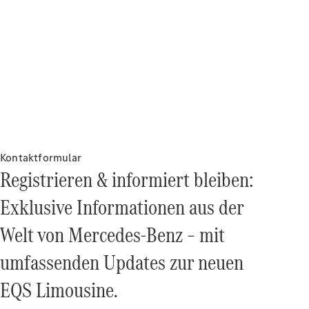
Driving
Events
She's
Mercedes
Golf
Tennis
Laureus
Stiftung
Deutsche
Kontaktformular
Sporthilfe
Registrieren & informiert bleiben:
Kampen auf
Sylt
Exklusive Informationen aus der
Mercedes-
Benz
Welt von Mercedes‑Benz – mit
Community
umfassenden Updates zur neuen
EQS Limousine.