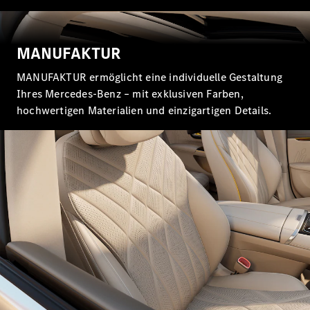
MANUFAKTUR
MANUFAKTUR ermöglicht eine individuelle Gestaltung
Ihres Mercedes-Benz – mit exklusiven Farben,
Alle Coupés
CLE Coupé
hochwertigen Materialien und einzigartigen Details.
Mercedes-
AMG GT
Coupé
Mercedes-
AMG GT
Neu
Elektrisch
4-Türer
Coupé
Konfigurator
Probefahrt
Mercedes-
Benz Store
Cabriolets & Roadster