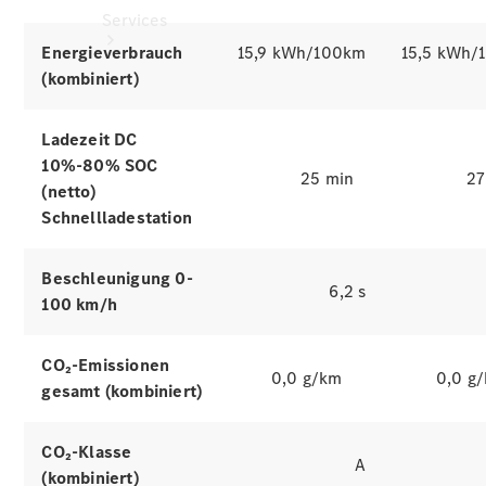
Services
Energieverbrauch
15,9 kWh/100km
15,5 kWh/
(kombiniert)
Ladezeit DC
10%-80% SOC
25 min
27
(netto)
Alle
Schnellladestation
Services
Ladelösungen
Beschleunigung 0-
6,2 s
Servicetermin
100 km/h
vereinbaren
Service &
CO₂-Emissionen
Reparatur
0,0 g/km
0,0 g
Pannen- &
gesamt (kombiniert)
Schadenhilfe
CO₂-Klasse
A
Versicherung
(kombiniert)