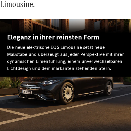
Limousine.
E-Klasse
Limousine
S-Klasse
S-Klasse
Lang
Mercedes-
Eleganz in ihrer reinsten Form
Maybach
Neu
S-Klasse
Die neue elektrische EQS Limousine setzt neue
Maßstäbe und überzeugt aus jeder Perspektive mit ihrer
dynamischen Linienführung, einem unverwechselbaren
Konfigurator
Lichtdesign und dem markanten stehenden Stern.
Probefahrt
Mercedes-
Benz Store
SUV & Geländewagen