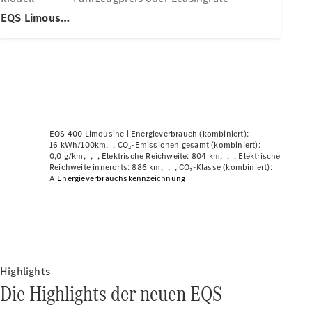
Plug-in-Hybrid Modelle
EQS Limousine
Limousinen
EQS 400 Limousine |
Energieverbrauch (kombiniert):
Alle
16 kWh/100km
CO₂-Emissionen gesamt (kombiniert):
0,0 g/km
Elektrische Reichweite: 804 km
Elektrische
Limousinen
Reichweite innerorts: 886 km
CO₂-Klasse (kombiniert):
CLA
Elektrisch
A
Energie­verbrauchs­kennzeichnung
CLA
C-Klasse
Limousine
C-Klasse
Neu
Elektrisch
Limousine
EQE
Highlights
Elektrisch
Limousine
Die Highlights der neuen EQS
EQS
Neu
Elektrisch
Limousine