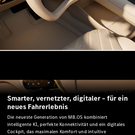
Mercedes-
Maybach
Neu
GLS
G-
Elektrisch
Klasse
G-Klasse
Konfigurator
Probefahrt
Mercedes-
Benz Store
T-Modelle / Kombis
Smarter, vernetzter, digitaler – für ein
neues Fahrerlebnis
Die neueste Generation von MB.OS kombiniert
intelligente KI, perfekte Konnektivität und ein digitales
Cockpit, das maximalen Komfort und intuitive