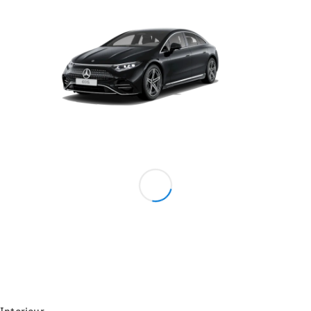
Konfigurator
Probefahrt
Mercedes-
Benz Store
Grand Limousine
VLE
Neu
Elektrisch
Konfigurator
Probefahrt
Mercedes-
Benz Store
Vans & Reisemobile