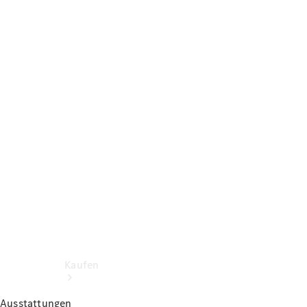
Konfigurator
Probefahrt
Mercedes-Benz Store
Kaufen
Ausstattungen