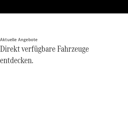
Technologie
&
Innovation
Aktuelle Angebote
Direkt verfügbare Fahrzeuge
entdecken.
Übersicht
Automatisiertes
Fahren &
Assistenz oder
Assistenzsysteme
Sicherheit oder
Fortschrittliche
Sicherheitssysteme
Antriebsstrang
Elektroauto