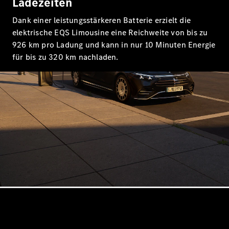
Ladezeiten
Probefahrt
Mercedes-
Dank einer leistungsstärkeren Batterie erzielt die
Benz Store
elektrische EQS Limousine eine Reichweite von bis zu
Kompaktwagen
926 km pro Ladung und kann in nur 10 Minuten Energie
für bis zu 320 km nachladen.
Alle
Kompaktlimousinen
A-Klasse
Kompaktlimousine
B-Klasse
Konfigurator
Probefahrt
Mercedes-
Benz Store
Coupés