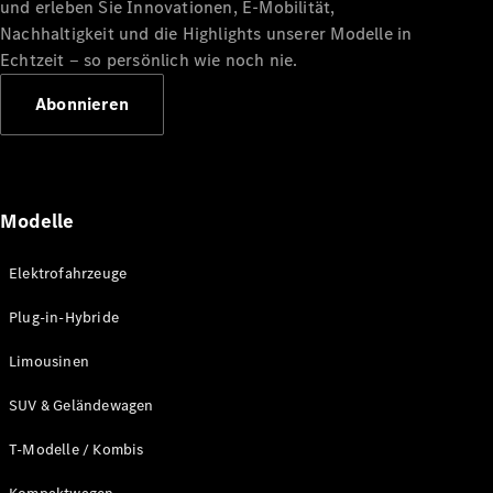
und erleben Sie Innovationen, E-Mobilität,
Probefahrt
Mercedes-
Nachhaltigkeit und die Highlights unserer Modelle in
Benz Store
Echtzeit ‒ so persönlich wie noch nie.
Kompaktwagen
Abonnieren
Modelle
Alle
Kompaktlimousinen
Elektrofahrzeuge
A-Klasse
Kompaktlimousine
Plug-in-Hybride
B-Klasse
Limousinen
Konfigurator
SUV & Geländewagen
Probefahrt
Mercedes-
T-Modelle / Kombis
Benz Store
Coupés