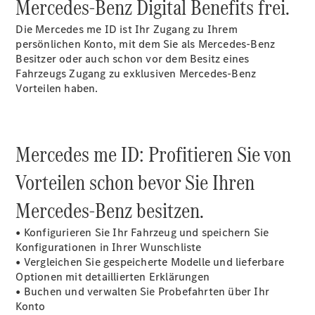
Mercedes-Benz Digital Benefits frei.
Plug-in-Hybrid Modelle
Die Mercedes me ID ist Ihr Zugang zu Ihrem
persönlichen Konto, mit dem Sie als Mercedes-Benz
Limousinen
Besitzer oder auch schon vor dem Besitz eines
Fahrzeugs Zugang zu exklusiven Mercedes-Benz
Vorteilen haben.
Mercedes me ID: Profitieren Sie von
Alle
Limousinen
Vorteilen schon bevor Sie Ihren
CLA
Elektrisch
CLA
Mercedes-Benz besitzen.
C-Klasse
Limousine
• Konfigurieren Sie Ihr Fahrzeug und speichern Sie
C-Klasse
Neu
Elektrisch
Konfigurationen in Ihrer Wunschliste
Limousine
• Vergleichen Sie gespeicherte Modelle und lieferbare
EQE
Elektrisch
Optionen mit detaillierten Erklärungen
Limousine
• Buchen und verwalten Sie Probefahrten über Ihr
EQS
Neu
Elektrisch
Konto
Limousine