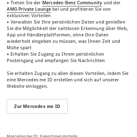
• Treten Sie der
Mercedes-Benz Community
und der
E-Klasse
AMG Private Lounge
bei und profitieren Sie von
Limousine
exklusiven Vorteilen
S-Klasse
• Verwalten Sie Ihre persönlichen Daten und genießen
S-Klasse
Sie die Möglichkeit der nahtlosen Erkennung über Web,
Lang
App und Händlerplattformen, ohne Ihre Daten
Mercedes-
wiederholt eingeben zu müssen, was Ihnen Zeit und
Maybach
Neu
Mühe spart
S-Klasse
• Erhalten Sie Zugang zu Ihrem persönlichen
Posteingang und empfangen Sie Nachrichten
Konfigurator
Probefahrt
Sie erhalten Zugang zu allen diesen Vorteilen, indem Sie
Mercedes-
eine Mercedes me ID erstellen und sich auf unserer
Benz Store
Website einloggen.
SUV & Geländewagen
Zur Mercedes me ID
Mercedes me ID: Eigentümer-Vorteile