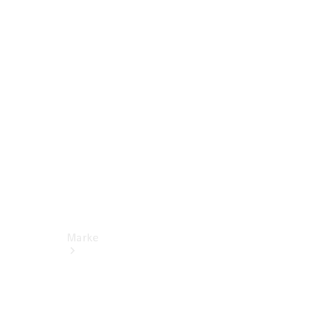
Miete
Mercedes-
Benz Apps
Betriebsanleitungen
Support
Marke