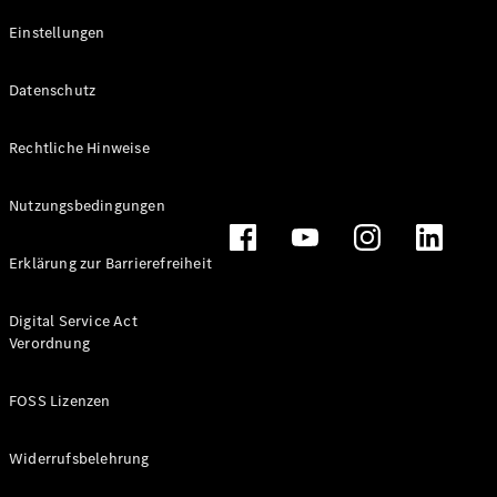
Einstellungen
Datenschutz
Neuwagen
für
Rechtliche Hinweise
Privatkunden
Neuwagen für
Geschäftskunden
Nutzungsbedingungen
Gebrauchtwagen
Erklärung zur Barrierefreiheit
Angebote
Online-
Digital Service Act
Aktionen
Verordnung
Leasing &
Finanzierung
FOSS Lizenzen
Flotten- &
Geschäftskunden
Junge
Widerrufsbelehrung
Sterne
Junge