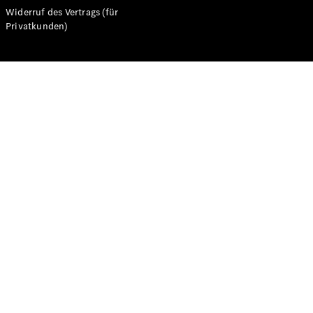
Widerruf des Vertrags (für
Sterne
Privatkunden)
elektrisch
Konfigurator
Probefahrt
buchen
Digitale
Extras
Service- &
Garantie-
Pakete
Technisches
Zubehör &
Collection