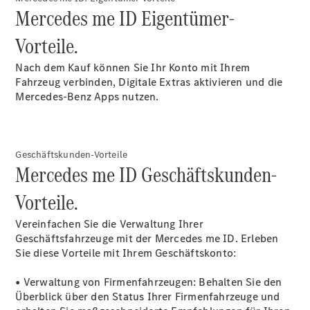
Mercedes me ID Eigentümer-
Alle SUVs
EQA
Elektrisch
Vorteile.
EQE
Elektrisch
SUV
Nach dem Kauf können Sie Ihr Konto mit Ihrem
EQS
Fahrzeug verbinden, Digitale Extras aktivieren und die
Elektrisch
SUV
Mercedes-Benz Apps nutzen.
Mercedes-
Maybach
Elektrisch
EQS SUV
GLA
Geschäftskunden-Vorteile
GLA
Neu
Elektrisch
Mercedes me ID Geschäftskunden-
GLA
Neu
GLB
Vorteile.
Elektrisch
GLB
GLC
Vereinfachen Sie die Verwaltung Ihrer
Elektrisch
GLC
Geschäftsfahrzeuge mit der Mercedes me ID. Erleben
GLC Coupé
Sie diese Vorteile mit Ihrem Geschäftskonto:
GLE
Neu
GLE
• Verwaltung von Firmenfahrzeugen: Behalten Sie den
Neu
Coupé
Überblick über den Status Ihrer Firmenfahrzeuge und
GLS
Neu