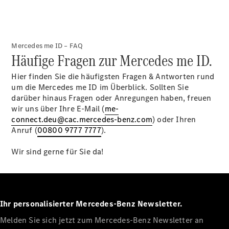
Alle T-
Modelle
CLA
Shooting
Elektrisch
Mercedes me ID – FAQ
Häufige Fragen zur Mercedes me ID.
Brake
CLA
Hier finden Sie die häufigsten Fragen & Antworten rund
Shooting
Neu
um die Mercedes me ID im Überblick. Sollten Sie
Brake
darüber hinaus Fragen oder Anregungen haben, freuen
C-Klasse T-
wir uns über Ihre E-Mail (
me-
Modell
connect.deu@cac.mercedes-benz.com
) oder Ihren
C-Klasse T-
Anruf (
00800 9777 7777
).
Modell All-
Terrain
Wir sind gerne für Sie da!
E-Klasse T-
Modell
E-Klasse T-
Modell All-
Terrain
Ihr personalisierter Mercedes-Benz Newsletter.
Melden Sie sich jetzt zum Mercedes-Benz Newsletter an
Konfigurator