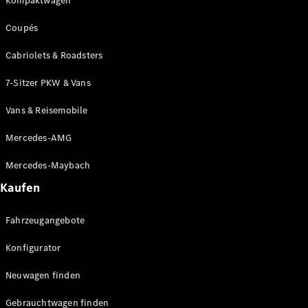
Kompaktwagen
Coupés
Cabriolets & Roadsters
7-Sitzer PKW & Vans
Alle Coupés
CLE Coupé
Vans & Reisemobile
Mercedes-
AMG GT
Mercedes-AMG
Coupé
Mercedes-
Mercedes-Maybach
AMG GT
Kaufen
Neu
Elektrisch
4-Türer
Coupé
Fahrzeugangebote
Konfigurator
Konfigurator
Probefahrt
Mercedes-
Neuwagen finden
Benz Store
Gebrauchtwagen finden
Cabriolets & Roadster