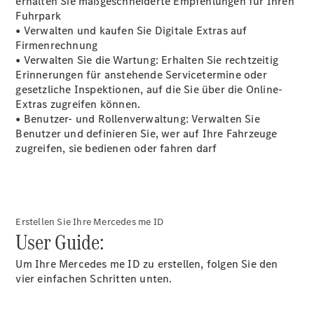
erhalten Sie maßgeschneiderte Empfehlungen für Ihren
Mercedes-
Fuhrpark
Maybach
• Verwalten und kaufen Sie Digitale Extras auf
Neu
GLS
Firmenrechnung
G-
• Verwalten Sie die Wartung: Erhalten Sie rechtzeitig
Elektrisch
Klasse
Erinnerungen für anstehende Servicetermine oder
G-Klasse
gesetzliche Inspektionen, auf die Sie über die Online-
Extras zugreifen können.
• Benutzer- und Rollenverwaltung: Verwalten Sie
Konfigurator
Benutzer und definieren Sie, wer auf Ihre Fahrzeuge
Probefahrt
zugreifen, sie bedienen oder fahren darf
Mercedes-
Benz Store
T-Modelle / Kombis
Erstellen Sie Ihre Mercedes me ID
User Guide:
Um Ihre Mercedes me ID zu erstellen, folgen Sie den
vier einfachen Schritten unten.