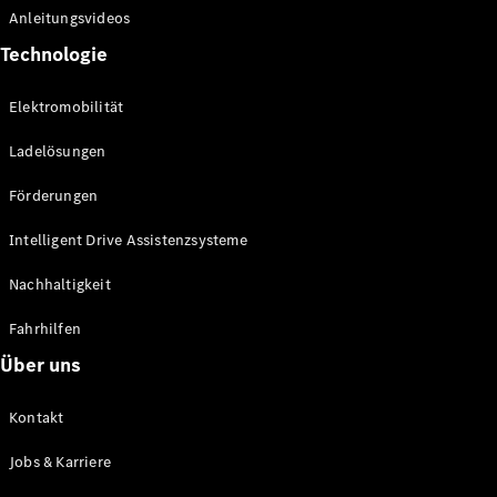
Anleitungsvideos
Technologie
Elektromobilität
Ladelösungen
Alle Vans
EQV
Elektrisch
Förderungen
V-Klasse
Marco Polo
Intelligent Drive Assistenzsysteme
Marco Polo
Horizon
Nachhaltigkeit
Fahrhilfen
Konfigurator
Probefahrt
Über uns
Mercedes-
Benz Store
Kontakt
Jobs & Karriere
Gewerbliche Transporter