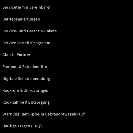
Konfigurator
Servicetermin vereinbaren
Probefahrt
Mercedes-
Betriebsanleitungen
Benz Store
Grand Limousine
Service- und Garantie-Pakete
Service VorteilsProgramm
Classic Partner
Pannen- & Schadenhilfe
Digitale Schadenmeldung
VLE
Neu
Elektrisch
Rückrufe & Umrüstungen
Konfigurator
Rücknahme & Entsorgung
Probefahrt
Mercedes-
Warnung: Betrug beim Gebrauchtwagenkauf
Benz Store
Vans & Reisemobile
Häufige Fragen (FAQ)