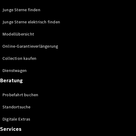
Junge Sterne finden
Junge Sterne elektrisch finden
Modellübersicht
Online-Garantieverlängerung
Collection kaufen
Alle
Cabriolets
Dienstwagen
CLE
Beratung
Cabriolet
Mercedes-
AMG SL
Probefahrt buchen
Roadster
Mercedes-
Standortsuche
Maybach SL
Monogram
Digitale Extras
Series
Services