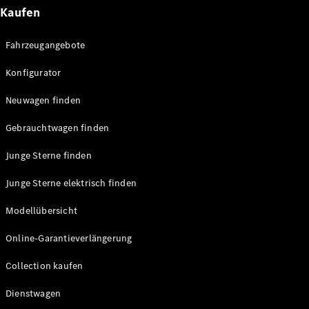
E-Klasse
Kaufen
Limousine
S-Klasse
Fahrzeugangebote
S-Klasse
Lang
Konfigurator
Mercedes-
Maybach
Neu
Neuwagen finden
S-Klasse
Gebrauchtwagen finden
Konfigurator
Junge Sterne finden
Probefahrt
Mercedes-
Junge Sterne elektrisch finden
Benz Store
SUV & Geländewagen
Modellübersicht
Online-Garantieverlängerung
Collection kaufen
Dienstwagen