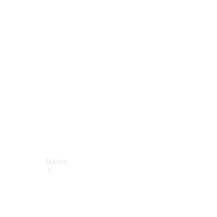
Miete
Mercedes-
Benz Apps
Betriebsanleitungen
Support
Marke