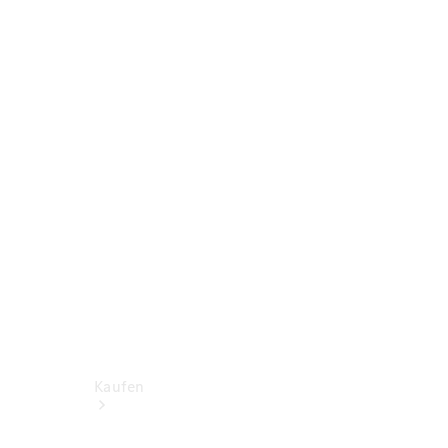
Konfigurator
Probefahrt
Mercedes-Benz Store
Kaufen