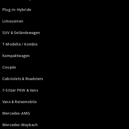
Plug-in-Hybrid Modelle
Plug-in-Hybride
Limousinen
Limousinen
SUV & Geländewagen
T-Modelle / Kombis
Kompaktwagen
Alle
Limousinen
Coupés
CLA
Elektrisch
CLA
Cabriolets & Roadsters
C-Klasse
7-Sitzer PKW & Vans
Limousine
C-Klasse
Neu
Elektrisch
Vans & Reisemobile
Limousine
EQE
Elektrisch
Mercedes-AMG
Limousine
EQS
Neu
Elektrisch
Mercedes-Maybach
Limousine