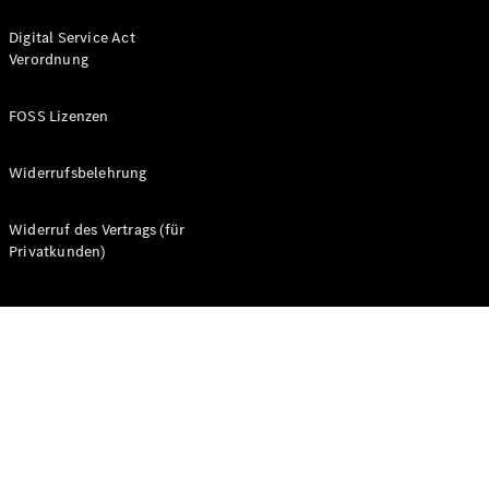
Digital Service Act
Verordnung
FOSS Lizenzen
Alle Coupés
CLE Coupé
Widerrufsbelehrung
Mercedes-
AMG GT
Widerruf des Vertrags (für
Coupé
Privatkunden)
Mercedes-
AMG GT
Neu
Elektrisch
4-Türer
Coupé
Konfigurator
Probefahrt
Mercedes-
Benz Store
Cabriolets & Roadster