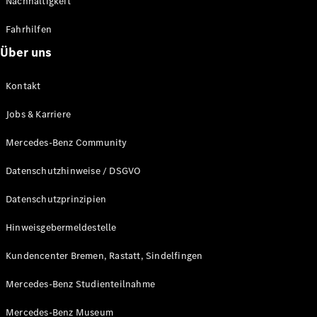
Nachhaltigkeit
Alle T-
Fahrhilfen
Modelle
CLA
Über uns
Shooting
Elektrisch
Brake
Kontakt
CLA
Shooting
Neu
Jobs & Karriere
Brake
C-Klasse T-
Mercedes-Benz Community
Modell
C-Klasse T-
Datenschutzhinweise / DSGVO
Modell All-
Terrain
Datenschutzprinzipien
E-Klasse T-
Modell
Hinweisgebermeldestelle
E-Klasse T-
Modell All-
Kundencenter Bremen, Rastatt, Sindelfingen
Terrain
Mercedes-Benz Studienteilnahme
Konfigurator
Mercedes-Benz Museum