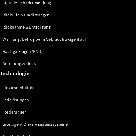
Digitale Schadenmeldung
Mercedes-
Maybach
Neu
Rückrufe & Umrüstungen
GLS
G-
Rücknahme & Entsorgung
Elektrisch
Klasse
G-Klasse
Warnung: Betrug beim Gebrauchtwagenkauf
Häufige Fragen (FAQ)
Konfigurator
Probefahrt
Anleitungsvideos
Mercedes-
Technologie
Benz Store
T-Modelle / Kombis
Elektromobilität
Ladelösungen
Förderungen
Intelligent Drive Assistenzsysteme