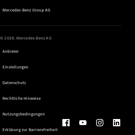
Probefahrt
Mercedes-
Mercedes-Benz Group AG
Benz Store
Kompaktwagen
© 2026. Mercedes-Benz AG
Anbieter
Alle
Einstellungen
Kompaktlimousinen
A-Klasse
Datenschutz
Kompaktlimousine
B-Klasse
Rechtliche Hinweise
Konfigurator
Probefahrt
Nutzungsbedingungen
Mercedes-
Benz Store
Erklärung zur Barrierefreiheit
Coupés