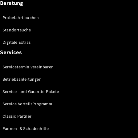
Beratung
Alle SUVs
EQA
Elektrisch
Probefahrt buchen
EQE
Elektrisch
SUV
Standortsuche
EQS
Elektrisch
SUV
Digitale Extras
Mercedes-
Services
Maybach
Elektrisch
EQS SUV
GLA
Servicetermin vereinbaren
GLA
Neu
Elektrisch
Betriebsanleitungen
GLA
Neu
GLB
Elektrisch
Service- und Garantie-Pakete
GLB
GLC
Elektrisch
Service VorteilsProgramm
GLC
GLC Coupé
Classic Partner
GLE
Neu
GLE
Pannen- & Schadenhilfe
Neu
Coupé
GLS
Neu